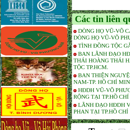
Các tin liên 
DÒNG HỌ VŨ-VÕ C
DÒNG HỌ VŨ-VÕ PH
TÌNH ĐỒNG TỘC G
BAN LÃNH ĐẠO HĐ
THÁI HOÀNG THÁI 
TỘC TP.HCM.
BAN THIỆN NGUYỆ
NAM-TP. HỒ CHÍ MI
HĐDH VŨ-VÕ PHƯƠ
RỘNG TẠI TP.HỒ CHÍ
LÃNH ĐẠO HĐDH V
PHAN TẠI TP.HỒ CHÍ