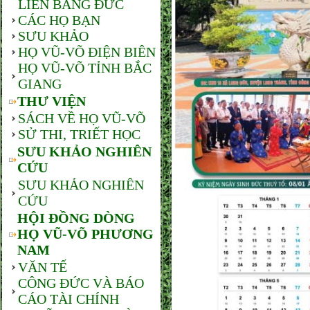
LIÊN BANG ĐỨC
CÁC HỌ BẠN
SƯU KHẢO
HỌ VŨ-VÕ ĐIỆN BIÊN
HỌ VŨ-VÕ TỈNH BẮC
GIANG
THƯ VIỆN
SÁCH VỀ HỌ VŨ-VÕ
SỬ THI, TRIẾT HỌC
SƯU KHẢO NGHIÊN
CỨU
SƯU KHẢO NGHIÊN
CỨU
HỘI ĐỒNG DÒNG
HỌ VŨ-VÕ PHƯƠNG
NAM
VĂN TẾ
CÔNG ĐỨC VÀ BÁO
CÁO TÀI CHÍNH