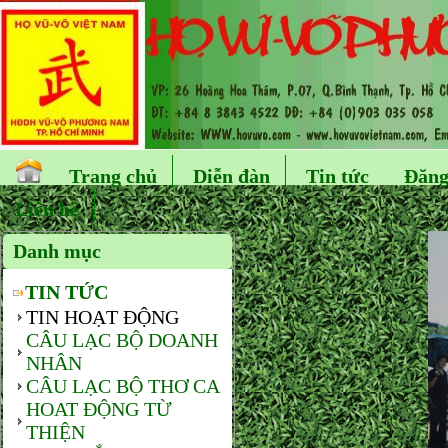
Trang chủ
Diễn đàn
Tin tức
Đăng
Liên hệ
Danh mục
TIN TỨC
TIN HOẠT ĐỘNG
CÂU LẠC BỘ DOANH
NHÂN
CÂU LẠC BỘ THƠ CA
HOAT ĐỘNG TỪ
THIỆN