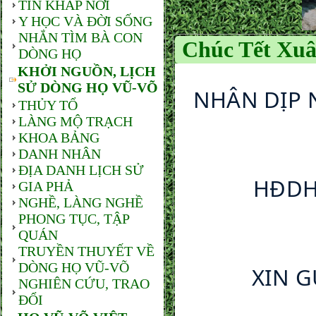
TIN KHẮP NƠI
Y HỌC VÀ ĐỜI SỐNG
NHẮN TÌM BÀ CON
Chúc Tết Xu
DÒNG HỌ
KHỞI NGUỒN, LỊCH
SỬ DÒNG HỌ VŨ-VÕ
NHÂN DỊP N
THỦY TỔ
LÀNG MỘ TRẠCH
KHOA BẢNG
DANH NHÂN
ĐỊA DANH LỊCH SỬ
	HĐDH.VŨ-VÕ PHƯƠNG NAM-TP.HỒ CHÍ 
GIA PHẢ
NGHỀ, LÀNG NGHỀ
PHONG TỤC, TẬP
QUÁN
TRUYỀN THUYẾT VỀ
DÒNG HỌ VŨ-VÕ
	XIN GỬI ĐẾN BÀ CON ĐỒNG TỘC THIỆP 
NGHIÊN CỨU, TRAO
ĐỔI