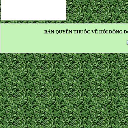
BẢN QUYỀN THUỘC VỀ HỘI ĐỒNG D