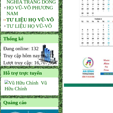
NGHĨA TRANG DÒNG
HỌ VŨ-VÕ PHƯƠNG
NAM
TƯ LIỆU HỌ VŨ-VÕ
TƯ LIỆU HỌ VŨ-VÕ
Thống kê
Đang online:
132
Truy cập hôm nay:
6,112
Lượt truy cập:
16,707,954
Hỗ trợ trực tuyến
Vũ
Hữu Chính
Quảng cáo