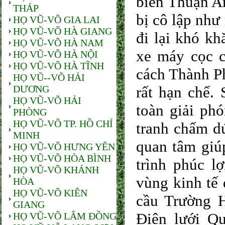
biển Thuận An
THÁP
bị cô lập như
HỌ VŨ-VÕ GIA LAI
HỌ VŨ-VÕ HÀ GIANG
đi lại khó kh
HỌ VŨ-VÕ HÀ NAM
xe máy cọc c
HỌ VŨ-VÕ HÀ NỘI
HỌ VŨ-VÕ HÀ TĨNH
cách Thành Ph
HỌ VŨ--VÕ HẢI
DƯƠNG
rất hạn chế.
HỌ VŨ-VÕ HẢI
toàn giải phó
PHÒNG
HỌ VŨ-VÕ TP. HỒ CHÍ
tranh chấm dứ
MINH
quan tâm giúp
HỌ VŨ-VÕ HƯNG YÊN
HỌ VŨ-VÕ HÒA BÌNH
trình phúc l
HỌ VŨ-VÕ KHÁNH
vùng kinh tế 
HÒA
HỌ VŨ-VÕ KIÊN
cầu Trường H
GIANG
Điện lưới Q
HỌ VŨ-VÕ LÂM ĐỒNG