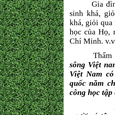
Gia đình an
sinh khá, gi
khá, giỏi qu
học của Họ, 
Chí Minh. v
Thấm nhuần
sông Việt na
Việt Nam có
quốc năm ch
công học tập
Anh em tr