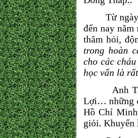
Từ ngày Họ 
đến nay năm n
thăm hỏi, độ
trong hoàn c
cho các cháu
học vấn là rấ
Anh Trần K
Lợi… những d
Hồ Chí Minh 
giỏi. Khuyến 