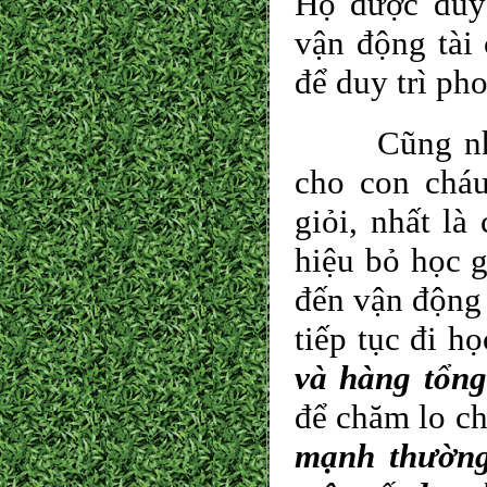
Họ được duy 
vận động tài 
để duy trì ph
Cũng nhờ sự
cho con cháu
giỏi, nhất là
hiệu bỏ học 
đến vận động 
tiếp tục đi h
và hàng tổn
để chăm lo ch
mạnh thường