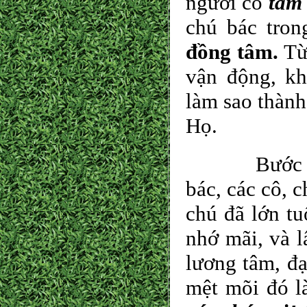
người có
tâm 
chú bác tro
đồng tâm.
Từ 
vận động, kh
làm sao thành
Họ.
Bước đầu an
bác, các cô, 
chú đã lớn tu
nhớ mãi, và l
lương tâm, đạ
mệt mõi đó l