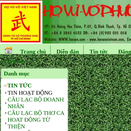
Trang chủ
Diễn đàn
Tin tức
Đăng
Liên hệ
Danh mục
TIN TỨC
TIN HOẠT ĐỘNG
CÂU LẠC BỘ DOANH
NHÂN
CÂU LẠC BỘ THƠ CA
HOAT ĐỘNG TỪ
THIỆN