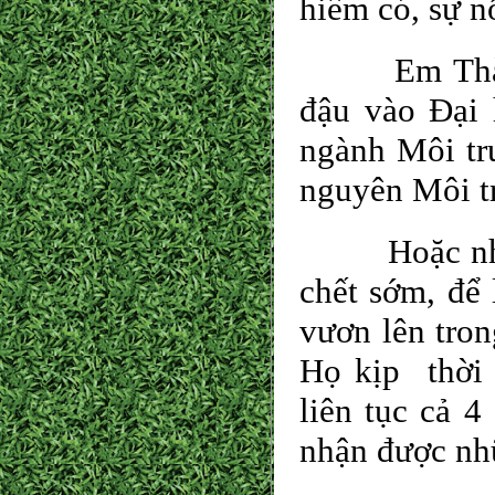
hiếm có, sự n
Em Thành sa
đậu vào Đại
ngành Môi tr
nguyên Môi t
Hoặc như gi
chết sớm, để 
vươn lên tron
Họ kịp thời 
liên tục cả 4
nhận được nh