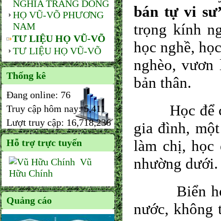
NGHĨA TRANG DÒNG
bán tự vi s
HỌ VŨ-VÕ PHƯƠNG
NAM
trọng kính n
TƯ LIỆU HỌ VŨ-VÕ
học nghề, học
TƯ LIỆU HỌ VŨ-VÕ
nghèo, vươn 
Thống kê
bản thân.
Đang online:
76
Học để có b
Truy cập hôm nay:
5,411
Lượt truy cập:
16,718,236
gia đình, một
Hỗ trợ trực tuyến
làm chị, học 
nhường dưới.
Vũ
Hữu Chính
Biển học là
Quảng cáo
nước, không t