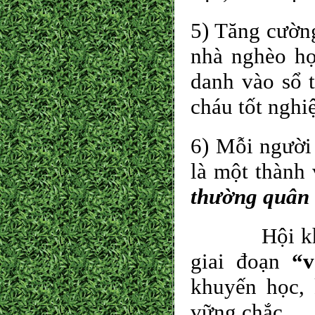
5) Tăng cườn
nhà nghèo họ
danh vào sổ 
cháu tốt nghi
6) Mỗi người 
là một thành
thường quân
Hội khuyến
giai đoạn
“
khuyến học, 
vững chắc.