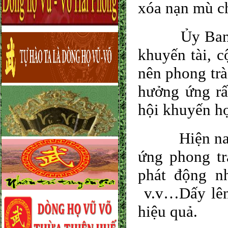
xóa nạn mù ch
Ủy Ban Nhâ
khuyến tài, c
nên phong tr
hưởng ứng rất
hội khuyến họ
Hiện nay tr
ứng phong tr
phát động 
v.v…Dấy lên 
hiệu quả.