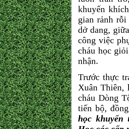
khuyến khích
gian rảnh rỗi
dở dang, giữa
công việc ph
cháu học giỏi
nhận.
Trước thực t
Xuân Thiên, 
cháu Dòng Tộ
tiến bộ, đồn
học khuyến 
Học các cấp 