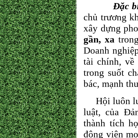
Đặc b
chủ trương kh
xây dựng pho
gần, xa
trong
Doanh nghiệp
tài chính, v
trong suốt c
bác, mạnh thư
Hội luôn luô
luật, của Đả
thành tích h
động viên mọ