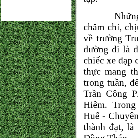
Những năm 
chăm chỉ, chị
về trường Tr
đường đi là đ
chiếc xe đạp 
thực mang th
trong tuần, đ
Trần Công P
Hiêm. Trong 
Huế - Chuyên
thành đạt, l
Đồng Tháp..