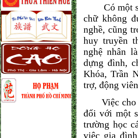
Có một số an
chữ không đư
nghề, cũng tr
huy truyền t
nghệ nhân l
dựng đình, c
Khóa, Trần 
trợ, động viê
Việc cho con
đối với một s
trường học cá
việc gia đìn