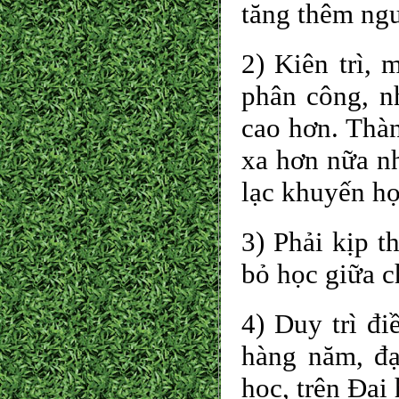
tăng thêm ngu
2) Kiên trì,
phân công, n
cao hơn. Thàn
xa hơn nữa n
lạc khuyến họ
3) Phải kịp t
bỏ học giữa c
4) Duy trì đi
hàng năm, đạ
học, trên Đại