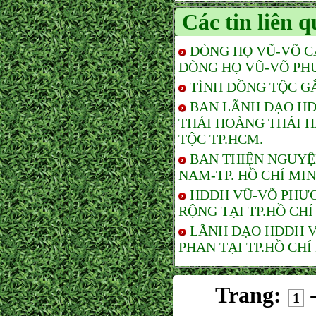
Các tin liên 
DÒNG HỌ VŨ-VÕ C
DÒNG HỌ VŨ-VÕ PH
TÌNH ĐỒNG TỘC G
BAN LÃNH ĐẠO HĐ
THÁI HOÀNG THÁI 
TỘC TP.HCM.
BAN THIỆN NGUYỆ
NAM-TP. HỒ CHÍ MI
HĐDH VŨ-VÕ PHƯƠ
RỘNG TẠI TP.HỒ CHÍ
LÃNH ĐẠO HĐDH V
PHAN TẠI TP.HỒ CHÍ
Trang:
1