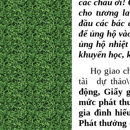
các cháu ơi! 
cho tương l
đầu các bác c
để ủng hộ vào
ủng hộ nhiệt
khuyến học, 
Họ giao cho
tài dự thảo
động, Giấy 
mức phát th
gia đình hiế
Phát thưởng c