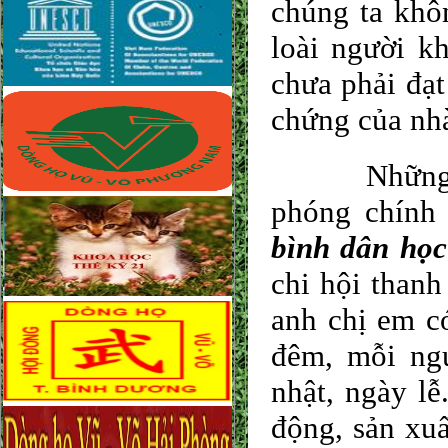
chúng ta khôn
loài người k
chưa phải đạt
chứng của n
Những năm 
phóng chính
bình dân học
chi hội thanh
anh chị em c
đêm, mỗi ng
nhật, ngày lễ
động, sản xu