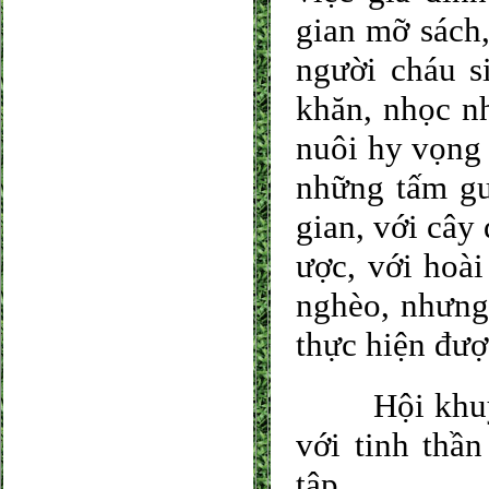
gian mỡ sách,
người cháu s
khăn, nhọc n
nuôi hy vọng 
những tấm gư
gian, với cây
ược, với hoài
nghèo, nhưng 
thực hiện đượ
Hội khuyến 
với tinh thầ
tập.