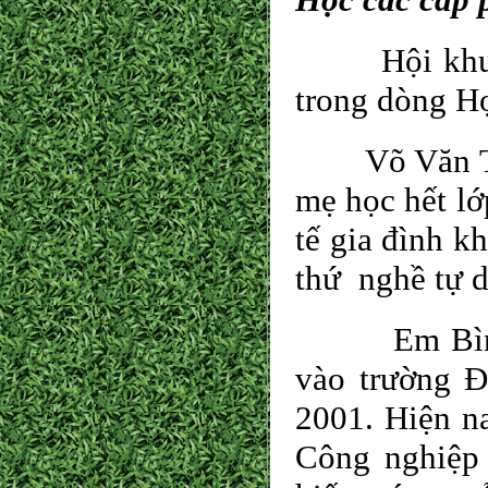
Hội khuyến 
trong dòng Họ
Võ Văn Thàn
mẹ học hết lớ
tế gia đình k
thứ nghề tự d
Em Bình sau
vào trường 
2001. Hiện na
Công nghiệp