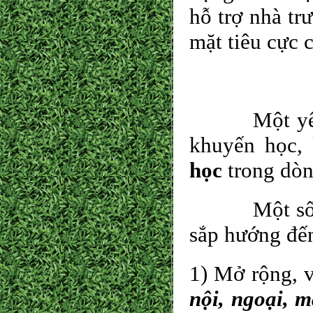
hỗ trợ nhà tr
mặt tiêu cực 
Một yếu tố 
khuyến học,
học
trong dòn
Một số công
sắp hướng đế
1) Mở rộng, 
nội, ngoại, 