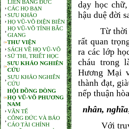
LIÊN BANG ĐỨC
dạy học chữ,
CÁC HỌ BẠN
hậu duệ đời s
SƯU KHẢO
HỌ VŨ-VÕ ĐIỆN BIÊN
HỌ VŨ-VÕ TỈNH BẮC
Từ thời xưa
GIANG
rất quan trọn
THƯ VIỆN
SÁCH VỀ HỌ VŨ-VÕ
ra các lớp họ
SỬ THI, TRIẾT HỌC
cháu trong 
SƯU KHẢO NGHIÊN
CỨU
Hương Mại v
SƯU KHẢO NGHIÊN
thành đạt, gi
CỨU
HỘI ĐỒNG DÒNG
nếp thuận hòa
HỌ VŨ-VÕ PHƯƠNG
NAM
nhân, nghĩa
VĂN TẾ
CÔNG ĐỨC VÀ BÁO
Với truyền 
CÁO TÀI CHÍNH