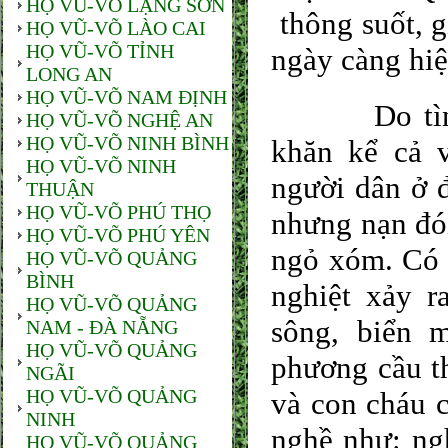
HỌ VŨ-VÕ LẠNG SƠN
thông suốt, g
HỌ VŨ-VÕ LÀO CAI
HỌ VŨ-VÕ TỈNH
ngày càng hiệ
LONG AN
HỌ VŨ-VÕ NAM ĐỊNH
Do tình hìn
HỌ VŨ-VÕ NGHỆ AN
HỌ VŨ-VÕ NINH BÌNH
khăn kể cả v
HỌ VŨ-VÕ NINH
người dân ở đ
THUẬN
HỌ VŨ-VÕ PHÚ THỌ
nhưng nạn đói
HỌ VŨ-VÕ PHÚ YÊN
ngỏ xóm. Có n
HỌ VŨ-VÕ QUẢNG
BÌNH
nghiệt xảy r
HỌ VŨ-VÕ QUẢNG
sông, biển 
NAM - ĐÀ NẴNG
HỌ VŨ-VÕ QUẢNG
phương cầu t
NGÃI
HỌ VŨ-VÕ QUẢNG
và con cháu 
NINH
nghề như: ngh
HỌ VŨ-VÕ QUẢNG