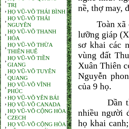
TRỊ
nề, thợ may, 
HỌ VŨ-VÕ THÁI BÌNH
HỌ VŨ-VÕ THÁI
Toàn xã có 6
NGUYÊN
HỌ VŨ-VÕ THANH
lưỡng giáp (
HÓA
sơ khai các 
HỌ VŨ-VÕ THỪA
THIÊN HUẾ
vùng đất Thu
HỌ VŨ-VÕ TIỀN
Xuân Thiên có
GIANG
HỌ VŨ-VÕ TUYÊN
Nguyễn phong
QUANG
HỌ VŨ-VÕ VĨNH
của 9 họ.
PHÚC
HỌ VŨ-VÕ YÊN BÁI
Dần theo th
HỌ VŨ-VÕ CANADA
HỌ VŨ-VÕ CỘNG HÒA
nhiều người 
CZECH
họ khai canh;
HỌ VŨ-VÕ CỘNG HÒA