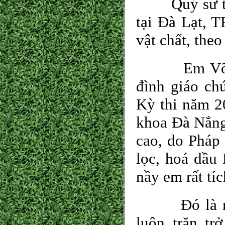
Quý sư thầy
tại Đà Lạt, T
vật chất, theo
Em Võ Chí 
đình giáo ch
Kỳ thi năm 2
khoa Đà Nẳng,
cao, do Pháp 
lọc, hoá dầu
nầy em rất t
Đó là nhữn
luôn trăn tr