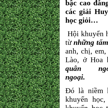
bậc cao đẳng
các giải Huy
học giỏi…
Hội khuyến h
từ
những tấm 
anh, chị, em,
Lào, ở Hoa 
quân ng
ngoại.
Đó là niềm k
khuyến học,
khuyến học t