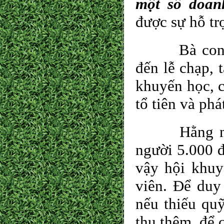
một số doan
được sự hỗ trợ
Bà con chú 
đến lễ chạp, 
khuyến học, c
tổ tiên và phá
Hằng năm H
người 5.000 
vậy hội khuy
viên. Để duy
nếu thiếu qu
thu thêm, để 