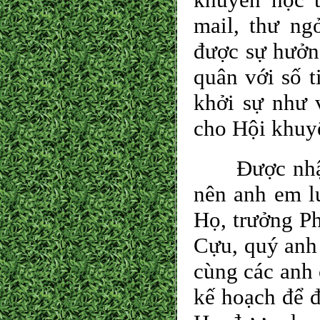
mail, thư n
được sự hưởn
quân với số t
khởi sự như v
cho Hội khuy
Được nhận t
nên anh em lu
Họ, trưởng Ph
Cựu, quý anh 
cùng các anh
kế hoạch để đ