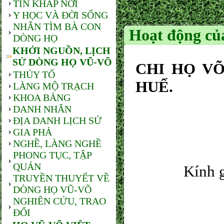
TIN KHẮP NƠI
Y HỌC VÀ ĐỜI SỐNG
NHẮN TÌM BÀ CON
Hoạt động củ
DÒNG HỌ
KHỞI NGUỒN, LỊCH
SỬ DÒNG HỌ VŨ-VÕ
CHI HỌ V
THỦY TỔ
HUẾ.
LÀNG MỘ TRẠCH
KHOA BẢNG
DANH NHÂN
ĐỊA DANH LỊCH SỬ
GIA PHẢ
NGHỀ, LÀNG NGHỀ
PHONG TỤC, TẬP
QUÁN
Kính gửi:
TRUYỀN THUYẾT VỀ
DÒNG HỌ VŨ-VÕ
NGHIÊN CỨU, TRAO
ĐỔI