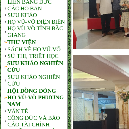
LIÊN BANG ĐỨC
CÁC HỌ BẠN
SƯU KHẢO
HỌ VŨ-VÕ ĐIỆN BIÊN
HỌ VŨ-VÕ TỈNH BẮC
GIANG
THƯ VIỆN
SÁCH VỀ HỌ VŨ-VÕ
SỬ THI, TRIẾT HỌC
SƯU KHẢO NGHIÊN
CỨU
SƯU KHẢO NGHIÊN
CỨU
HỘI ĐỒNG DÒNG
HỌ VŨ-VÕ PHƯƠNG
NAM
VĂN TẾ
CÔNG ĐỨC VÀ BÁO
CÁO TÀI CHÍNH