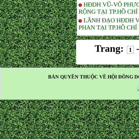
HĐDH VŨ-VÕ PHƯƠ
RỘNG TẠI TP.HỒ CHÍ
LÃNH ĐẠO HĐDH V
PHAN TẠI TP.HỒ CHÍ
Trang:
1
BẢN QUYỀN THUỘC VỀ HỘI ĐỒNG D