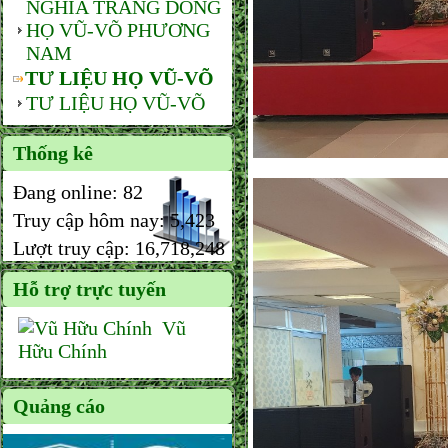
NGHĨA TRANG DÒNG
HỌ VŨ-VÕ PHƯƠNG
NAM
TƯ LIỆU HỌ VŨ-VÕ
TƯ LIỆU HỌ VŨ-VÕ
Thống kê
Đang online:
82
Truy cập hôm nay:
5,423
Lượt truy cập:
16,718,248
Hỗ trợ trực tuyến
Vũ
Hữu Chính
Quảng cáo