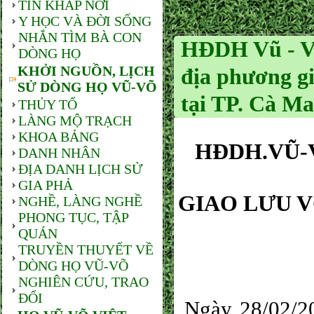
TIN KHẮP NƠI
Y HỌC VÀ ĐỜI SỐNG
NHẮN TÌM BÀ CON
HĐDH Vũ - V
DÒNG HỌ
KHỞI NGUỒN, LỊCH
địa phương g
SỬ DÒNG HỌ VŨ-VÕ
tại TP. Cà M
THỦY TỔ
LÀNG MỘ TRẠCH
KHOA BẢNG
HĐDH.VŨ-
DANH NHÂN
ĐỊA DANH LỊCH SỬ
GIA PHẢ
GIAO LƯU 
NGHỀ, LÀNG NGHỀ
PHONG TỤC, TẬP
QUÁN
TRUYỀN THUYẾT VỀ
DÒNG HỌ VŨ-VÕ
NGHIÊN CỨU, TRAO
ĐỔI
Ngày 28/02/2