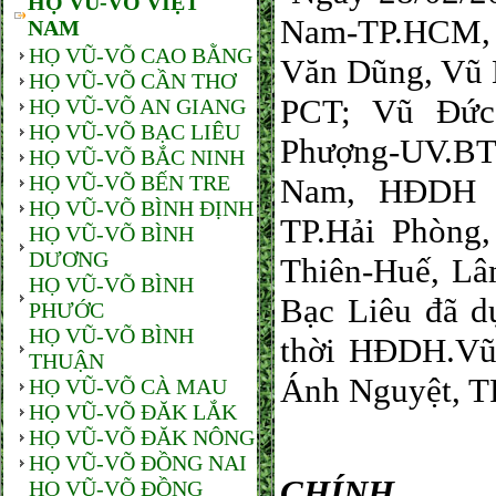
HỌ VŨ-VÕ VIỆT
Nam-TP.HCM, g
NAM
HỌ VŨ-VÕ CAO BẰNG
Văn Dũng, Vũ 
HỌ VŨ-VÕ CẦN THƠ
PCT; Vũ Đức
HỌ VŨ-VÕ AN GIANG
HỌ VŨ-VÕ BẠC LIÊU
Phượng-UV.BT
HỌ VŨ-VÕ BẮC NINH
HỌ VŨ-VÕ BẾN TRE
Nam, HĐDH c
HỌ VŨ-VÕ BÌNH ĐỊNH
TP.Hải Phòng
HỌ VŨ-VÕ BÌNH
DƯƠNG
Thiên-Huế, Lâ
HỌ VŨ-VÕ BÌNH
Bạc Liêu đã d
PHƯỚC
HỌ VŨ-VÕ BÌNH
thời HĐDH.Vũ-
THUẬN
Ánh Ngu
HỌ VŨ-VÕ CÀ MAU
HỌ VŨ-VÕ ĐĂK LẮK
HỌ VŨ-VÕ ĐĂK NÔNG
TI
HỌ VŨ-VÕ ĐỒNG NAI
CHÍ
HỌ VŨ-VÕ ĐỒNG