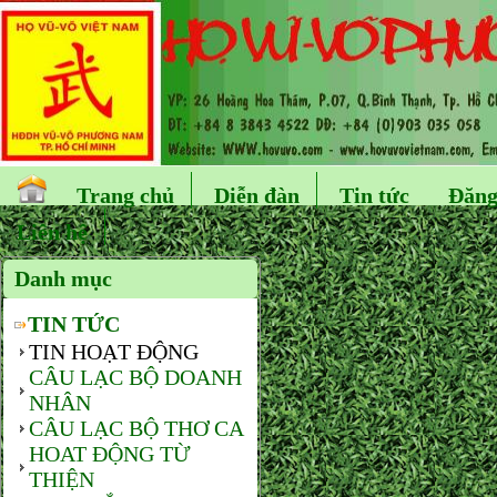
Trang chủ
Diễn đàn
Tin tức
Đăng
Liên hệ
Danh mục
TIN TỨC
TIN HOẠT ĐỘNG
CÂU LẠC BỘ DOANH
NHÂN
CÂU LẠC BỘ THƠ CA
HOAT ĐỘNG TỪ
THIỆN