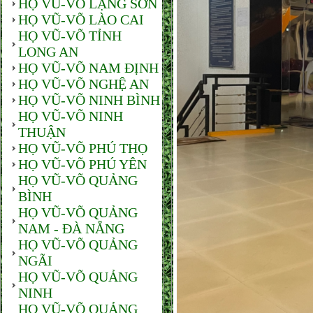
HỌ VŨ-VÕ LẠNG SƠN
HỌ VŨ-VÕ LÀO CAI
HỌ VŨ-VÕ TỈNH
LONG AN
HỌ VŨ-VÕ NAM ĐỊNH
HỌ VŨ-VÕ NGHỆ AN
HỌ VŨ-VÕ NINH BÌNH
HỌ VŨ-VÕ NINH
THUẬN
HỌ VŨ-VÕ PHÚ THỌ
HỌ VŨ-VÕ PHÚ YÊN
HỌ VŨ-VÕ QUẢNG
BÌNH
HỌ VŨ-VÕ QUẢNG
NAM - ĐÀ NẴNG
HỌ VŨ-VÕ QUẢNG
NGÃI
HỌ VŨ-VÕ QUẢNG
NINH
HỌ VŨ-VÕ QUẢNG