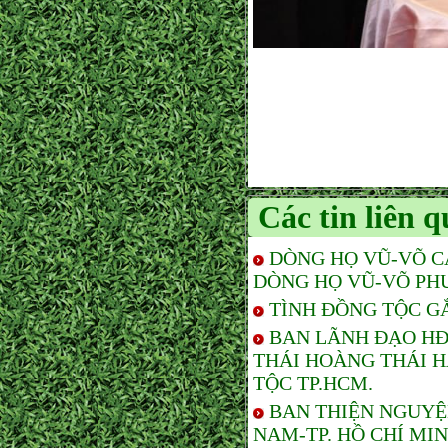
Các tin liên 
DÒNG HỌ VŨ-VÕ C
DÒNG HỌ VŨ-VÕ PH
TÌNH ĐỒNG TỘC G
BAN LÃNH ĐẠO HĐ
THÁI HOÀNG THÁI 
TỘC TP.HCM.
BAN THIỆN NGUYỆ
NAM-TP. HỒ CHÍ MI