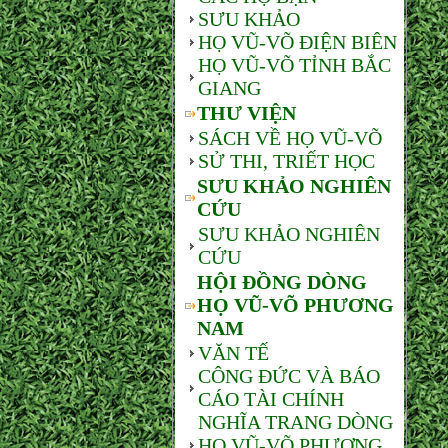
SƯU KHẢO
HỌ VŨ-VÕ ĐIỆN BIÊN
HỌ VŨ-VÕ TỈNH BẮC
GIANG
THƯ VIỆN
SÁCH VỀ HỌ VŨ-VÕ
SỬ THI, TRIẾT HỌC
SƯU KHẢO NGHIÊN
CỨU
SƯU KHẢO NGHIÊN
CỨU
HỘI ĐỒNG DÒNG
HỌ VŨ-VÕ PHƯƠNG
NAM
VĂN TẾ
CÔNG ĐỨC VÀ BÁO
CÁO TÀI CHÍNH
NGHĨA TRANG DÒNG
HỌ VŨ-VÕ PHƯƠNG