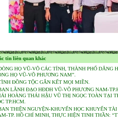
c tin liên quan khác
DÒNG HỌ VŨ-VÕ CÁC TỈNH, THÀNH PHỐ DÂNG 
ÒNG HỌ VŨ-VÕ PHƯƠNG NAM”.
TÌNH ĐỒNG TỘC GẮN KẾT MỌI MIỀN.
BAN LÃNH ĐẠO HĐDH VŨ-VÕ PHƯƠNG NAM-TP.HỒ
HÁI HOÀNG THÁI HẬU VŨ THỊ NGỌC TOÀN TẠI
C TP.HCM.
BAN THIỆN NGUYỆN-KHUYẾN HỌC KHUYẾN TÀI
M-TP. HỒ CHÍ MINH, THỰC HIỆN TINH THẦN: “