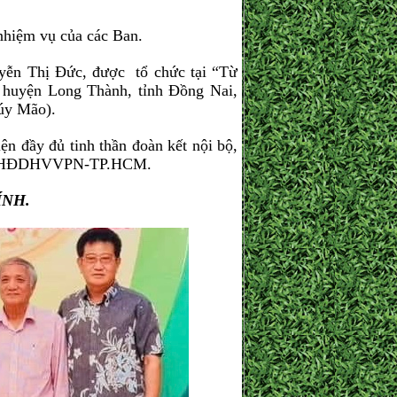
nhiệm vụ của các Ban.
ễn Thị Đức, được tổ chức tại “Từ
huyện Long Thành, tỉnh Đồng Nai,
́y Mão).
 đầy đủ tinh thần đoàn kết nội bộ,
h đạo HĐDHVVPN-TP.HCM.
́NH.