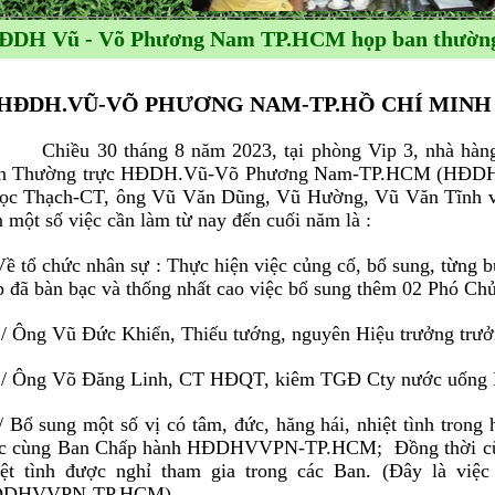
ĐDH Vũ - Võ Phương Nam TP.HCM họp ban thường
HĐDH.VŨ-VÕ PHƯƠNG NAM-TP.HỒ CHÍ MINH
iều 30 tháng 8 năm 2023, tại phòng Vip 3, nhà hàng
n Thường trực HĐDH.Vũ-Võ Phương Nam-TP.HCM (HĐ
ọc Thạch-CT, ông Vũ Văn Dũng, Vũ Hường, Vũ Văn Tĩnh và
n một số việc cần làm từ nay đến cuối năm là :
Về tổ chức nhân sự : Thực hiện việc củng cố, bổ sung, từng 
p đã bàn bạc và thống nhất cao việc bổ sung thêm 02 Phó Chủ 
Ông Vũ Đức Khiển, Thiếu tướng, nguyên Hiệu trưởng trưở
 Ông Võ Đăng Linh, CT HĐQT, kiêm TGĐ Cty nước uống 
Bổ sung một số vị có tâm, đức, hăng hái, nhiệt tình tron
̣c cùng Ban Chấp hành HĐDHVVPN-TP.HCM; Đồng thời cũng đê
ệt tình được nghỉ tham gia trong các Ban. (Đây là việ
DHVVPN-TP.HCM)