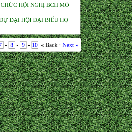
 CHỨC HỘI NGHỊ BCH MỞ
Ự ĐẠI HỘI ĐẠI BIỂU HỌ
7
-
8
-
9
-
10
« Back ·
Next »