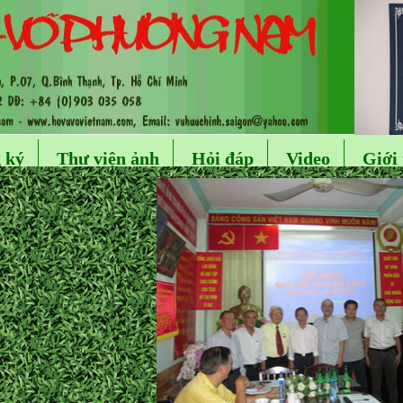
 ký
Thư viện ảnh
Hỏi đáp
Video
Giới 