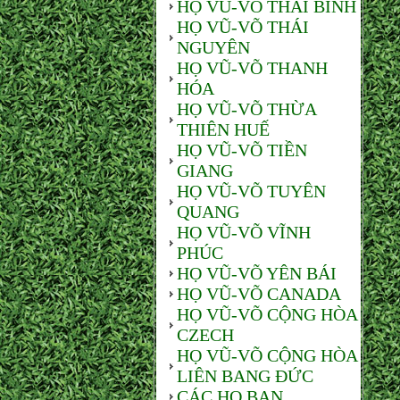
HỌ VŨ-VÕ THÁI BÌNH
HỌ VŨ-VÕ THÁI
NGUYÊN
HỌ VŨ-VÕ THANH
HÓA
HỌ VŨ-VÕ THỪA
THIÊN HUẾ
HỌ VŨ-VÕ TIỀN
GIANG
HỌ VŨ-VÕ TUYÊN
QUANG
HỌ VŨ-VÕ VĨNH
PHÚC
HỌ VŨ-VÕ YÊN BÁI
HỌ VŨ-VÕ CANADA
HỌ VŨ-VÕ CỘNG HÒA
CZECH
HỌ VŨ-VÕ CỘNG HÒA
LIÊN BANG ĐỨC
CÁC HỌ BẠN