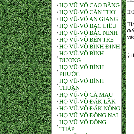
HỌ VŨ-VÕ CAO BẰNG
HỌ VŨ-VÕ CẦN THƠ
II/
HỌ VŨ-VÕ AN GIANG
III
HỌ VŨ-VÕ BẠC LIÊU
đươ
HỌ VŨ-VÕ BẮC NINH
và
HỌ VŨ-VÕ BẾN TRE
HỌ VŨ-VÕ BÌNH ĐỊNH
Cuô
HỌ VŨ-VÕ BÌNH
ý 
DƯƠNG
HỌ VŨ-VÕ BÌNH
TI
PHƯỚC
HỌ VŨ-VÕ BÌNH
THUẬN
HỌ VŨ-VÕ CÀ MAU
HỌ VŨ-VÕ ĐĂK LẮK
HỌ VŨ-VÕ ĐĂK NÔNG
HỌ VŨ-VÕ ĐỒNG NAI
HỌ VŨ-VÕ ĐỒNG
THÁP