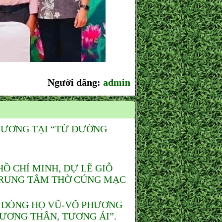
Người đăng:
admin
HƯƠNG TẠI “TỪ ĐƯỜNG
 CHÍ MINH, DỰ LẼ GIỖ
 TRUNG TÂM THỜ CÚNG MẠC
 DÒNG HỌ VŨ-VÕ PHƯƠNG
TƯƠNG THÂN, TƯƠNG ÁI”.