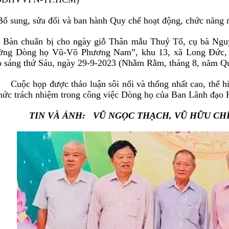
Bổ sung, sửa đổi và ban hành Quy chế hoạt động, chức năng 
/ Bàn chuẩn bị cho ngày giỗ Thân mẫu Thuỷ Tổ, cụ bà Nguy
̀ng Dòng họ Vũ-Võ Phương Nam”, khu 13, xã Long Đức, 
o sáng thứ Sáu, ngày 29-9-2023 (Nhằm Rằm, tháng 8, năm Qu
̣c họp được thảo luận sôi nổi và thống nhất cao, thể hiện
thức trách nhiệm trong công việc Dòng họ của Ban Lãn
N VÀ ẢNH: VŨ NGỌC THẠCH, VŨ HỮU CHI