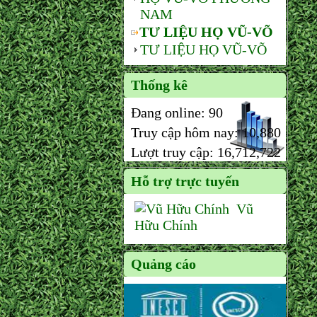
NAM
TƯ LIỆU HỌ VŨ-VÕ
TƯ LIỆU HỌ VŨ-VÕ
Thống kê
Đang online:
90
Truy cập hôm nay:
10,880
Lượt truy cập:
16,712,722
Hỗ trợ trực tuyến
Vũ
Hữu Chính
Quảng cáo