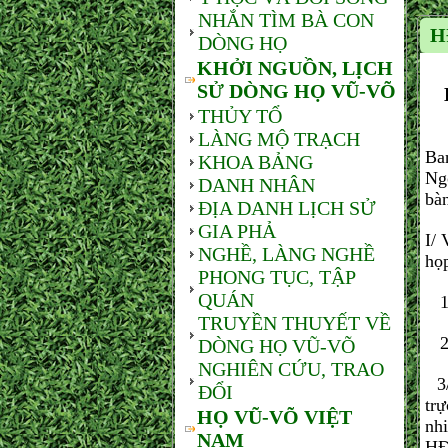
NHẮN TÌM BÀ CON
H
DÒNG HỌ
KHỞI NGUỒN, LỊCH
SỬ DÒNG HỌ VŨ-VÕ
THỦY TỔ
Ch
LÀNG MỘ TRẠCH
Ba
KHOA BẢNG
Ng
DANH NHÂN
bà
ĐỊA DANH LỊCH SỬ
GIA PHẢ
I/ 
NGHỀ, LÀNG NGHỀ
họ
PHONG TỤC, TẬP
QUÁN
1/ 
TRUYỀN THUYẾT VỀ
2/
DÒNG HỌ VŨ-VÕ
NGHIÊN CỨU, TRAO
3/ 
ĐỔI
trư
HỌ VŨ-VÕ VIỆT
nhi
NAM
HĐ