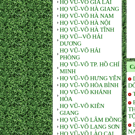
HỌ VŨ-VÕ GIA LAI
HỌ VŨ-VÕ HÀ GIANG
HỌ VŨ-VÕ HÀ NAM
HỌ VŨ-VÕ HÀ NỘI
HỌ VŨ-VÕ HÀ TĨNH
HỌ VŨ--VÕ HẢI
DƯƠNG
HỌ VŨ-VÕ HẢI
PHÒNG
HỌ VŨ-VÕ TP. HỒ CHÍ
Cá
MINH
HỌ VŨ-VÕ HƯNG YÊN
HỌ VŨ-VÕ HÒA BÌNH
D
HỌ VŨ-VÕ KHÁNH
HÒA
HỌ VŨ-VÕ KIÊN
T
GIANG
TỘ
HỌ VŨ-VÕ LÂM ĐỒNG
HỌ VŨ-VÕ LẠNG SƠN
NA
HỌ VŨ-VÕ LÀO CAI