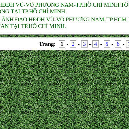
HĐDH VŨ-VÕ PHƯƠNG NAM-TP.HỒ CHÍ MINH TỔ
NG TẠI TP.HỒ CHÍ MINH.
LÃNH ĐẠO HĐDH VŨ-VÕ PHƯƠNG NAM-TP.HCM D
AN TẠI TP.HỒ CHÍ MINH.
Trang:
1
-
2
-
3
-
4
-
5
-
6
-