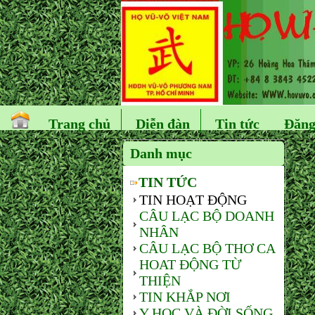
Trang chủ
Diễn đàn
Tin tức
Đăng
Danh mục
TIN TỨC
TIN HOẠT ĐỘNG
CÂU LẠC BỘ DOANH
NHÂN
CÂU LẠC BỘ THƠ CA
HOAT ĐỘNG TỪ
THIỆN
TIN KHẮP NƠI
Y HỌC VÀ ĐỜI SỐNG