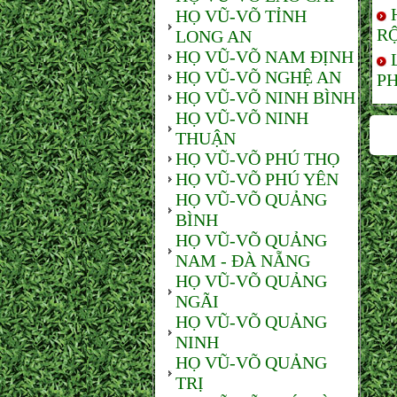
HỌ VŨ-VÕ TỈNH
RỘ
LONG AN
HỌ VŨ-VÕ NAM ĐỊNH
HỌ VŨ-VÕ NGHỆ AN
PH
HỌ VŨ-VÕ NINH BÌNH
HỌ VŨ-VÕ NINH
THUẬN
HỌ VŨ-VÕ PHÚ THỌ
HỌ VŨ-VÕ PHÚ YÊN
HỌ VŨ-VÕ QUẢNG
BÌNH
HỌ VŨ-VÕ QUẢNG
NAM - ĐÀ NẴNG
HỌ VŨ-VÕ QUẢNG
NGÃI
HỌ VŨ-VÕ QUẢNG
NINH
HỌ VŨ-VÕ QUẢNG
TRỊ