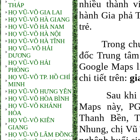
nhiều thành 
THÁP
HỌ VŨ-VÕ GIA LAI
hành Gia phả 
HỌ VŨ-VÕ HÀ GIANG
trẻ.
HỌ VŨ-VÕ HÀ NAM
HỌ VŨ-VÕ HÀ NỘI
HỌ VŨ-VÕ HÀ TĨNH
Trong chuyên
HỌ VŨ--VÕ HẢI
đốc Trung tâm
DƯƠNG
HỌ VŨ-VÕ HẢI
Google Maps l
PHÒNG
chi tiết trên:
gi
HỌ VŨ-VÕ TP. HỒ CHÍ
MINH
HỌ VŨ-VÕ HƯNG YÊN
Sau khi trìn
HỌ VŨ-VÕ HÒA BÌNH
Maps này, P
HỌ VŨ-VÕ KHÁNH
HÒA
Thanh Bền, 
HỌ VŨ-VÕ KIÊN
Nhung, chị Vũ 
GIANG
HỌ VŨ-VÕ LÂM ĐỒNG