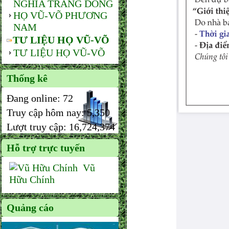
NGHĨA TRANG DÒNG
HỌ VŨ-VÕ PHƯƠNG
NAM
TƯ LIỆU HỌ VŨ-VÕ
TƯ LIỆU HỌ VŨ-VÕ
Thống kê
Đang online:
72
Truy cập hôm nay:
5,350
Lượt truy cập:
16,724,374
Hỗ trợ trực tuyến
Vũ
Hữu Chính
Quảng cáo