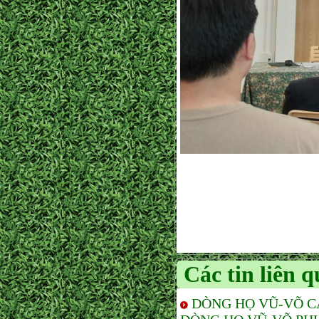
Các tin liên 
DÒNG HỌ VŨ-VÕ C