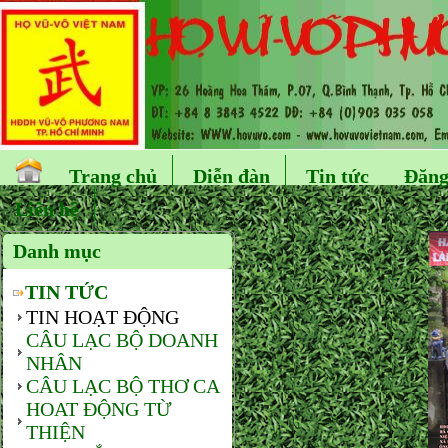
Trang chủ
Diễn đàn
Tin tức
Đăng
Liên hệ
Danh mục
TIN TỨC
TIN HOẠT ĐỘNG
CÂU LẠC BỘ DOANH
NHÂN
CÂU LẠC BỘ THƠ CA
HOAT ĐỘNG TỪ
THIỆN