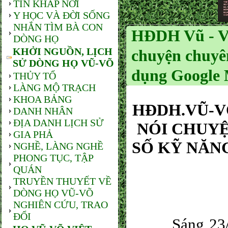
TIN KHẮP NƠI
Y HỌC VÀ ĐỜI SỐNG
NHẮN TÌM BÀ CON
HĐDH Vũ - V
DÒNG HỌ
KHỞI NGUỒN, LỊCH
chuyện chuyên
SỬ DÒNG HỌ VŨ-VÕ
dụng Google 
THỦY TỔ
LÀNG MỘ TRẠCH
KHOA BẢNG
HĐDH.VŨ-V
DANH NHÂN
ĐỊA DANH LỊCH SỬ
NÓI CHUYỆ
GIA PHẢ
SỐ KỸ NĂN
NGHỀ, LÀNG NGHỀ
PHONG TỤC, TẬP
QUÁN
TRUYỀN THUYẾT VỀ
DÒNG HỌ VŨ-VÕ
NGHIÊN CỨU, TRAO
ĐỔI
Sáng 23/9/20