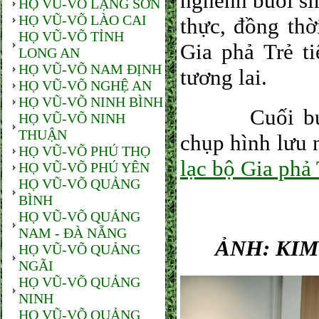
nghênh buổi sin
HỌ VŨ-VÕ LẠNG SƠN
HỌ VŨ-VÕ LÀO CAI
thực, đồng th
HỌ VŨ-VÕ TỈNH
Gia phả Trẻ t
LONG AN
HỌ VŨ-VÕ NAM ĐỊNH
tương lai.
HỌ VŨ-VÕ NGHỆ AN
HỌ VŨ-VÕ NINH BÌNH
Cuối buổi s
HỌ VŨ-VÕ NINH
THUẬN
chụp hình lưu 
HỌ VŨ-VÕ PHÚ THỌ
lạc bộ Gia phả
HỌ VŨ-VÕ PHÚ YÊN
HỌ VŨ-VÕ QUẢNG
BÌNH
HỌ VŨ-VÕ QUẢNG
NAM - ĐÀ NẴNG
ẢNH: KIM
HỌ VŨ-VÕ QUẢNG
NGÃI
HỌ VŨ-VÕ QUẢNG
NINH
HỌ VŨ-VÕ QUẢNG