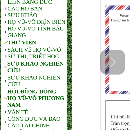
LIÊN BANG ĐỨC
CÁC HỌ BẠN
SƯU KHẢO
HỌ VŨ-VÕ ĐIỆN BIÊN
HỌ VŨ-VÕ TỈNH BẮC
GIANG
THƯ VIỆN
SÁCH VỀ HỌ VŨ-VÕ
SỬ THI, TRIẾT HỌC
SƯU KHẢO NGHIÊN
CỨU
SƯU KHẢO NGHIÊN
CỨU
HỘI ĐỒNG DÒNG
HỌ VŨ-VÕ PHƯƠNG
NAM
VĂN TẾ
CÔNG ĐỨC VÀ BÁO
CÁO TÀI CHÍNH