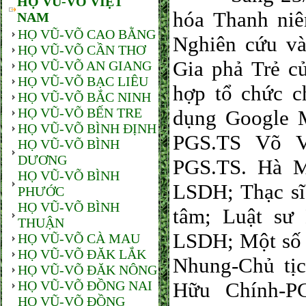
HỌ VŨ-VÕ VIỆT
hóa Thanh n
NAM
HỌ VŨ-VÕ CAO BẰNG
Nghiên cứu v
HỌ VŨ-VÕ CẦN THƠ
Gia phả Trẻ c
HỌ VŨ-VÕ AN GIANG
HỌ VŨ-VÕ BẠC LIÊU
hợp tổ chức c
HỌ VŨ-VÕ BẮC NINH
HỌ VŨ-VÕ BẾN TRE
dụng Google M
HỌ VŨ-VÕ BÌNH ĐỊNH
PGS.TS Võ V
HỌ VŨ-VÕ BÌNH
DƯƠNG
PGS.TS. Hà M
HỌ VŨ-VÕ BÌNH
LSDH; Thạc s
PHƯỚC
HỌ VŨ-VÕ BÌNH
tâm; Luật sư
THUẬN
LSDH; Một số 
HỌ VŨ-VÕ CÀ MAU
HỌ VŨ-VÕ ĐĂK LẮK
Nhung-Chủ tị
HỌ VŨ-VÕ ĐĂK NÔNG
HỌ VŨ-VÕ ĐỒNG NAI
Hữu Chính-
HỌ VŨ-VÕ ĐỒNG