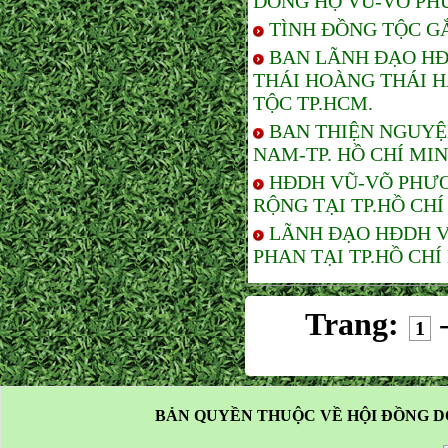
DÒNG HỌ VŨ-VÕ PH
TÌNH ĐỒNG TỘC G
BAN LÃNH ĐẠO HĐ
THÁI HOÀNG THÁI 
TỘC TP.HCM.
BAN THIỆN NGUYỆ
NAM-TP. HỒ CHÍ MI
HĐDH VŨ-VÕ PHƯƠ
RỘNG TẠI TP.HỒ CHÍ
LÃNH ĐẠO HĐDH V
PHAN TẠI TP.HỒ CHÍ
Trang:
1
BẢN QUYỀN THUỘC VỀ HỘI ĐỒNG D