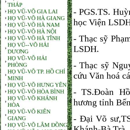
THÁP
- PGS.TS. Huỳ
HỌ VŨ-VÕ GIA LAI
HỌ VŨ-VÕ HÀ GIANG
học Viện LSDH
HỌ VŨ-VÕ HÀ NAM
HỌ VŨ-VÕ HÀ NỘI
- Thạc sỹ Phạ
HỌ VŨ-VÕ HÀ TĨNH
HỌ VŨ--VÕ HẢI
LSDH.
DƯƠNG
HỌ VŨ-VÕ HẢI
- Thạc sỹ Ng
PHÒNG
HỌ VŨ-VÕ TP. HỒ CHÍ
cứu Văn hoá c
MINH
HỌ VŨ-VÕ HƯNG YÊN
- TS.Đoàn Hồ
HỌ VŨ-VÕ HÒA BÌNH
HỌ VŨ-VÕ KHÁNH
hương tỉnh Bến
HÒA
HỌ VŨ-VÕ KIÊN
- Đại Võ sư,T
GIANG
HỌ VŨ-VÕ LÂM ĐỒNG
Khánh-Bà Trà,