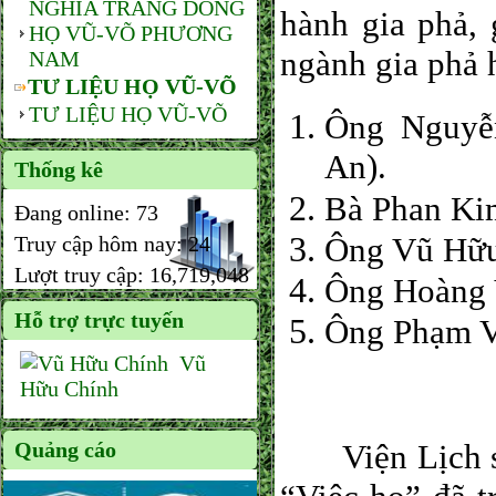
NGHĨA TRANG DÒNG
hành gia phả, 
HỌ VŨ-VÕ PHƯƠNG
ngành gia phả 
NAM
TƯ LIỆU HỌ VŨ-VÕ
TƯ LIỆU HỌ VŨ-VÕ
Ông Nguyễ
An).
Thống kê
Bà Phan Kim
Đang online:
73
Ông Vũ Hữu 
Truy cập hôm nay:
24
Lượt truy cập:
16,719,048
Ông Hoàng V
Hỗ trợ trực tuyến
Ông Phạm Vă
Vũ
Hữu Chính
Quảng cáo
Viện Lịch sử 