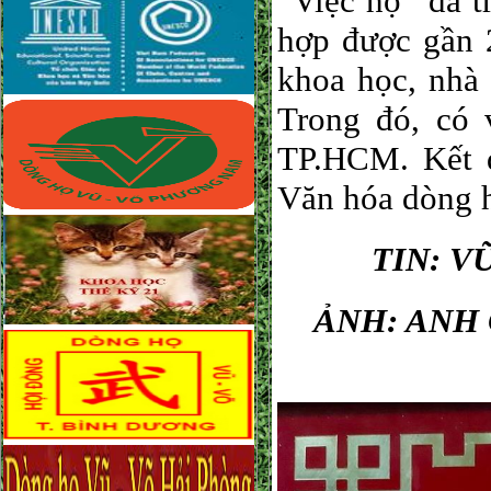
“Việc họ” đã t
hợp được gần 2
khoa học, nhà 
Trong đó, có 
TP.HCM. Kết q
Văn hóa dòng h
TIN: V
ẢNH: ANH