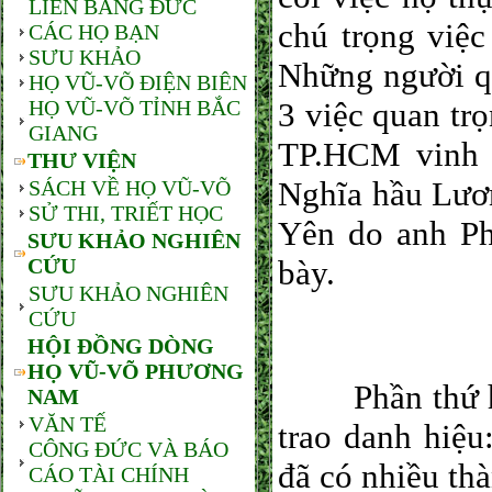
LIÊN BANG ĐỨC
chú trọng việ
CÁC HỌ BẠN
SƯU KHẢO
Những người qu
HỌ VŨ-VÕ ĐIỆN BIÊN
HỌ VŨ-VÕ TỈNH BẮC
3 việc quan t
GIANG
TP.HCM vinh 
THƯ VIỆN
Nghĩa hầu Lươ
SÁCH VỀ HỌ VŨ-VÕ
SỬ THI, TRIẾT HỌC
Yên do anh P
SƯU KHẢO NGHIÊN
CỨU
bày.
SƯU KHẢO NGHIÊN
CỨU
HỘI ĐỒNG DÒNG
HỌ VŨ-VÕ PHƯƠNG
Phần thứ hai 
NAM
VĂN TẾ
trao danh hiệ
CÔNG ĐỨC VÀ BÁO
đã có nhiều th
CÁO TÀI CHÍNH