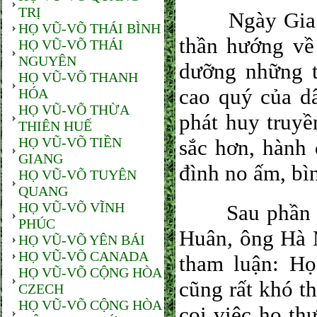
TRỊ
Ngày Gia đìn
HỌ VŨ-VÕ THÁI BÌNH
thần hướng về
HỌ VŨ-VÕ THÁI
NGUYÊN
dưỡng những t
HỌ VŨ-VÕ THANH
cao quý của d
HÓA
HỌ VŨ-VÕ THỪA
phát huy truyề
THIÊN HUẾ
HỌ VŨ-VÕ TIỀN
sắc hơn, hành 
GIANG
đình no ấm, bì
HỌ VŨ-VÕ TUYÊN
QUANG
HỌ VŨ-VÕ VĨNH
Sau phần tuy
PHÚC
Huân, ông Hà 
HỌ VŨ-VÕ YÊN BÁI
HỌ VŨ-VÕ CANADA
tham luận: Họ
HỌ VŨ-VÕ CỘNG HÒA
cũng rất khó 
CZECH
HỌ VŨ-VÕ CỘNG HÒA
coi việc họ th