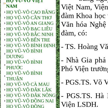
HỌ VŨ-VÕ VIỆT
Việt Nam, Việ
NAM
HỌ VŨ-VÕ CAO BẰNG
đàm Khoa học v
HỌ VŨ-VÕ CẦN THƠ
Văn hóa Nghệ 
HỌ VŨ-VÕ AN GIANG
HỌ VŨ-VÕ BẠC LIÊU
đàm, có:
HỌ VŨ-VÕ BẮC NINH
HỌ VŨ-VÕ BẾN TRE
- TS. Hoàng V
HỌ VŨ-VÕ BÌNH ĐỊNH
HỌ VŨ-VÕ BÌNH
DƯƠNG
- Nhà Gia phả
HỌ VŨ-VÕ BÌNH
Phó Viện trưởn
PHƯỚC
HỌ VŨ-VÕ BÌNH
THUẬN
- PGS.TS. Võ 
HỌ VŨ-VÕ CÀ MAU
HỌ VŨ-VÕ ĐĂK LẮK
- PGS.TS. Hà
HỌ VŨ-VÕ ĐĂK NÔNG
HỌ VŨ-VÕ ĐỒNG NAI
Viện LSDH.
HỌ VŨ-VÕ ĐỒNG