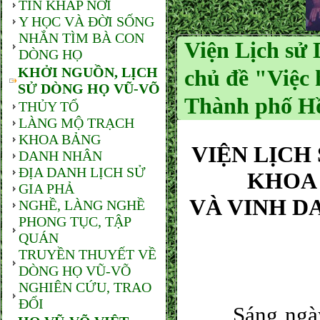
TIN KHẮP NƠI
Y HỌC VÀ ĐỜI SỐNG
NHẮN TÌM BÀ CON
Viện Lịch sử 
DÒNG HỌ
KHỞI NGUỒN, LỊCH
chủ đề "Việc 
SỬ DÒNG HỌ VŨ-VÕ
Thành phố H
THỦY TỔ
LÀNG MỘ TRẠCH
KHOA BẢNG
VIỆN LỊCH
DANH NHÂN
ĐỊA DANH LỊCH SỬ
K
HOA 
GIA PHẢ
VÀ VINH D
NGHỀ, LÀNG NGHỀ
PHONG TỤC, TẬP
QUÁN
TRUYỀN THUYẾT VỀ
DÒNG HỌ VŨ-VÕ
NGHIÊN CỨU, TRAO
ĐỔI
Sáng ngày 28