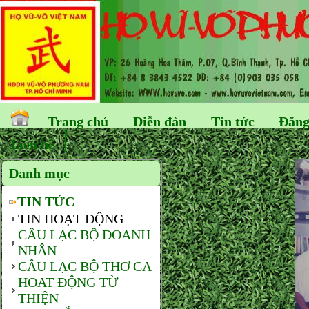
Trang chủ
Diễn đàn
Tin tức
Đăng
Liên hệ
Danh mục
TIN TỨC
TIN HOẠT ĐỘNG
CÂU LẠC BỘ DOANH
NHÂN
CÂU LẠC BỘ THƠ CA
HOAT ĐỘNG TỪ
THIỆN