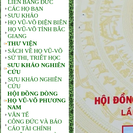
LIÊN BANG ĐỨC
CÁC HỌ BẠN
SƯU KHẢO
HỌ VŨ-VÕ ĐIỆN BIÊN
HỌ VŨ-VÕ TỈNH BẮC
GIANG
THƯ VIỆN
SÁCH VỀ HỌ VŨ-VÕ
SỬ THI, TRIẾT HỌC
SƯU KHẢO NGHIÊN
CỨU
SƯU KHẢO NGHIÊN
CỨU
HỘI ĐỒNG DÒNG
HỌ VŨ-VÕ PHƯƠNG
NAM
VĂN TẾ
CÔNG ĐỨC VÀ BÁO
CÁO TÀI CHÍNH