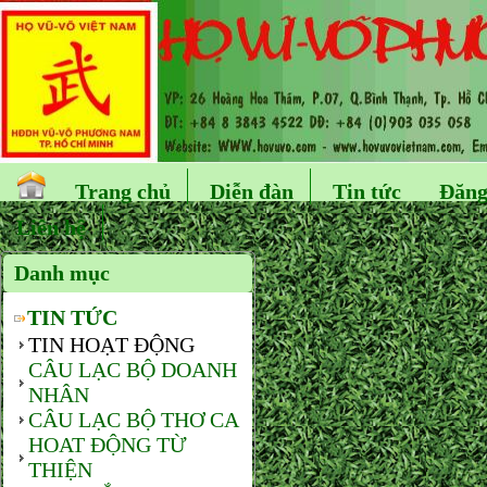
Trang chủ
Diễn đàn
Tin tức
Đăng
Liên hệ
Danh mục
TIN TỨC
TIN HOẠT ĐỘNG
CÂU LẠC BỘ DOANH
NHÂN
CÂU LẠC BỘ THƠ CA
HOAT ĐỘNG TỪ
THIỆN