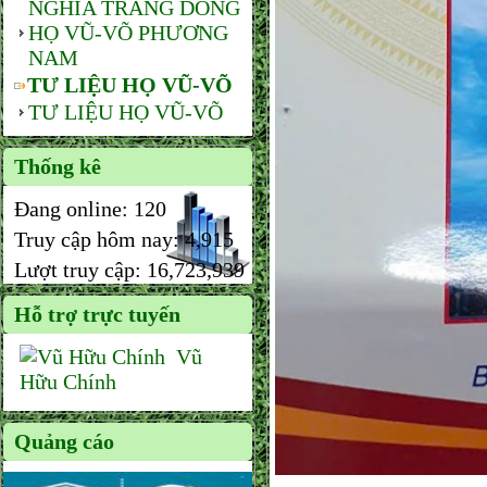
NGHĨA TRANG DÒNG
HỌ VŨ-VÕ PHƯƠNG
NAM
TƯ LIỆU HỌ VŨ-VÕ
TƯ LIỆU HỌ VŨ-VÕ
Thống kê
Đang online:
120
Truy cập hôm nay:
4,915
Lượt truy cập:
16,723,939
Hỗ trợ trực tuyến
Vũ
Hữu Chính
Quảng cáo