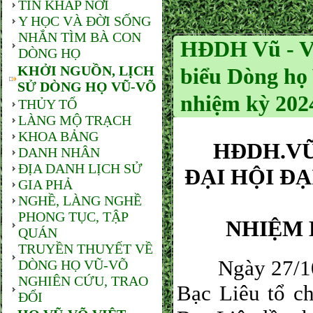
TIN KHẮP NƠI
Y HỌC VÀ ĐỜI SỐNG
NHẮN TÌM BÀ CON
HĐDH Vũ - V
DÒNG HỌ
KHỞI NGUỒN, LỊCH
biểu Dòng họ 
SỬ DÒNG HỌ VŨ-VÕ
nhiệm kỳ 2024
THỦY TỔ
LÀNG MỘ TRẠCH
KHOA BẢNG
HĐDH.V
DANH NHÂN
ĐỊA DANH LỊCH SỬ
ĐẠI HỘI Đ
GIA PHẢ
NGHỀ, LÀNG NGHỀ
PHONG TỤC, TẬP
NHIỆM K
QUÁN
TRUYỀN THUYẾT VỀ
Ngày 27/10, 
DÒNG HỌ VŨ-VÕ
NGHIÊN CỨU, TRAO
Bạc Liêu tổ c
ĐỔI