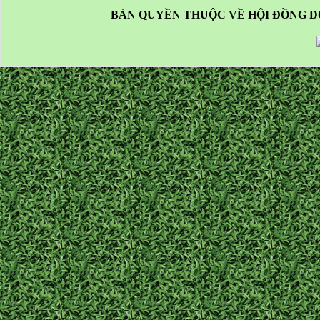
BẢN QUYỀN THUỘC VỀ HỘI ĐỒNG D