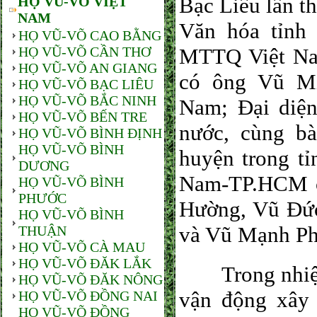
Bạc Liêu lần th
HỌ VŨ-VÕ VIỆT
NAM
Văn hóa tỉnh
HỌ VŨ-VÕ CAO BẰNG
HỌ VŨ-VÕ CẦN THƠ
MTTQ Việt Nam
HỌ VŨ-VÕ AN GIANG
có ông Vũ Mi
HỌ VŨ-VÕ BẠC LIÊU
HỌ VŨ-VÕ BẮC NINH
Nam; Đại diện
HỌ VŨ-VÕ BẾN TRE
nước, cùng b
HỌ VŨ-VÕ BÌNH ĐỊNH
HỌ VŨ-VÕ BÌNH
huyện trong t
DƯƠNG
Nam-TP.HCM c
HỌ VŨ-VÕ BÌNH
PHƯỚC
Hường, Vũ Đức
HỌ VŨ-VÕ BÌNH
và Vũ Mạnh P
THUẬN
HỌ VŨ-VÕ CÀ MAU
HỌ VŨ-VÕ ĐĂK LẮK
Trong nhiệm 
HỌ VŨ-VÕ ĐĂK NÔNG
vận động xây 
HỌ VŨ-VÕ ĐỒNG NAI
HỌ VŨ-VÕ ĐỒNG