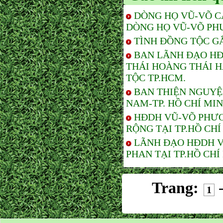
DÒNG HỌ VŨ-VÕ C
DÒNG HỌ VŨ-VÕ PH
TÌNH ĐỒNG TỘC G
BAN LÃNH ĐẠO HĐ
THÁI HOÀNG THÁI 
TỘC TP.HCM.
BAN THIỆN NGUYỆ
NAM-TP. HỒ CHÍ MI
HĐDH VŨ-VÕ PHƯƠ
RỘNG TẠI TP.HỒ CHÍ
LÃNH ĐẠO HĐDH V
PHAN TẠI TP.HỒ CHÍ
Trang:
1