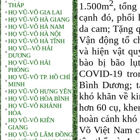
2
1.500m
, tổng
THÁP
HỌ VŨ-VÕ GIA LAI
cạnh đó, phối
HỌ VŨ-VÕ HÀ GIANG
HỌ VŨ-VÕ HÀ NAM
da cam; Tặng q
HỌ VŨ-VÕ HÀ NỘI
Vận động tổ c
HỌ VŨ-VÕ HÀ TĨNH
HỌ VŨ--VÕ HẢI
và hiện vật qu
DƯƠNG
bào bị bão lụ
HỌ VŨ-VÕ HẢI
PHÒNG
COVID-19 tro
HỌ VŨ-VÕ TP. HỒ CHÍ
Bình Dương; t
MINH
HỌ VŨ-VÕ HƯNG YÊN
khó khăn về ki
HỌ VŨ-VÕ HÒA BÌNH
hơn 60 cụ, khe
HỌ VŨ-VÕ KHÁNH
HÒA
hoàn cảnh khó
HỌ VŨ-VÕ KIÊN
GIANG
Võ Việt Nam c
HỌ VŨ-VÕ LÂM ĐỒNG