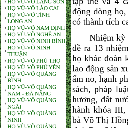
tập thể và 4 c
HỌ VŨ-VÕ LẠNG SƠN
HỌ VŨ-VÕ LÀO CAI
động dòng họ, 
HỌ VŨ-VÕ TỈNH
có thành tích 
LONG AN
HỌ VŨ-VÕ NAM ĐỊNH
HỌ VŨ-VÕ NGHỆ AN
Nhiệm kỳ 202
HỌ VŨ-VÕ NINH BÌNH
đề ra 13 nhiệ
HỌ VŨ-VÕ NINH
THUẬN
họ khác đoàn k
HỌ VŨ-VÕ PHÚ THỌ
lao động sản xu
HỌ VŨ-VÕ PHÚ YÊN
HỌ VŨ-VÕ QUẢNG
ấm no, hạnh ph
BÌNH
HỌ VŨ-VÕ QUẢNG
sách, pháp lu
NAM - ĐÀ NẴNG
hương, đất nư
HỌ VŨ-VÕ QUẢNG
NGÃI
hành khóa III
HỌ VŨ-VÕ QUẢNG
bà Võ Thị Hồn
NINH
HỌ VŨ-VÕ QUẢNG