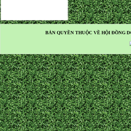
BẢN QUYỀN THUỘC VỀ HỘI ĐỒNG D