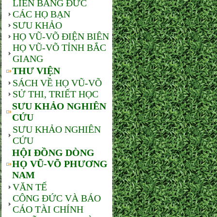
LIÊN BANG ĐỨC
CÁC HỌ BẠN
SƯU KHẢO
HỌ VŨ-VÕ ĐIỆN BIÊN
HỌ VŨ-VÕ TỈNH BẮC
GIANG
THƯ VIỆN
SÁCH VỀ HỌ VŨ-VÕ
SỬ THI, TRIẾT HỌC
SƯU KHẢO NGHIÊN
CỨU
SƯU KHẢO NGHIÊN
CỨU
HỘI ĐỒNG DÒNG
HỌ VŨ-VÕ PHƯƠNG
NAM
VĂN TẾ
CÔNG ĐỨC VÀ BÁO
CÁO TÀI CHÍNH