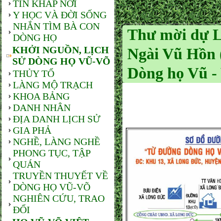
TIN KHẮP NƠI
Y HỌC VÀ ĐỜI SỐNG
NHẮN TÌM BÀ CON
Thư mời dự L
DÒNG HỌ
KHỞI NGUỒN, LỊCH
Ngài Vũ Hồn (
SỬ DÒNG HỌ VŨ-VÕ
Dòng họ Vũ 
THỦY TỔ
LÀNG MỘ TRẠCH
KHOA BẢNG
DANH NHÂN
ĐỊA DANH LỊCH SỬ
GIA PHẢ
NGHỀ, LÀNG NGHỀ
PHONG TỤC, TẬP
QUÁN
TRUYỀN THUYẾT VỀ
DÒNG HỌ VŨ-VÕ
NGHIÊN CỨU, TRAO
ĐỔI