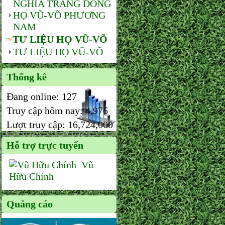
NGHĨA TRANG DÒNG
HỌ VŨ-VÕ PHƯƠNG
NAM
TƯ LIỆU HỌ VŨ-VÕ
TƯ LIỆU HỌ VŨ-VÕ
Thống kê
Đang online:
127
Truy cập hôm nay:
4,976
Lượt truy cập:
16,724,000
Hỗ trợ trực tuyến
Vũ
Hữu Chính
Quảng cáo