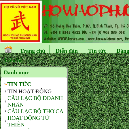
Trang chủ
Diễn đàn
Tin tức
Đăng
Liên hệ
Danh mục
TIN TỨC
TIN HOẠT ĐỘNG
CÂU LẠC BỘ DOANH
NHÂN
CÂU LẠC BỘ THƠ CA
HOAT ĐỘNG TỪ
THIỆN