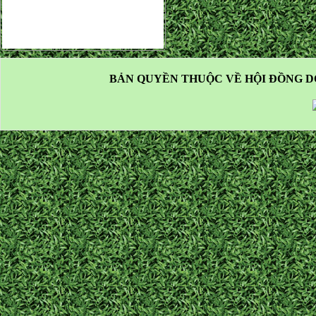
BẢN QUYỀN THUỘC VỀ HỘI ĐỒNG D