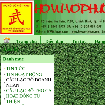
Trang chủ
Diễn đàn
Tin tức
Đăng
Liên hệ
Danh mục
TIN TỨC
TIN HOẠT ĐỘNG
CÂU LẠC BỘ DOANH
NHÂN
CÂU LẠC BỘ THƠ CA
HOAT ĐỘNG TỪ
THIỆN