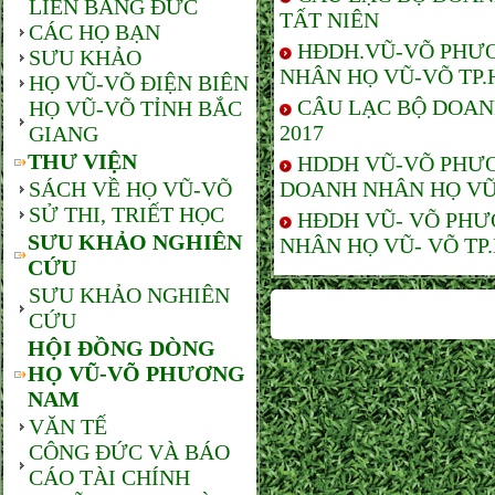
LIÊN BANG ĐỨC
TẤT NIÊN
CÁC HỌ BẠN
HĐDH.VŨ-VÕ PHƯƠ
SƯU KHẢO
NHÂN HỌ VŨ-VÕ TP.
HỌ VŨ-VÕ ĐIỆN BIÊN
CÂU LẠC BỘ DOAN
HỌ VŨ-VÕ TỈNH BẮC
2017
GIANG
THƯ VIỆN
HDDH VŨ-VÕ PHƯƠ
SÁCH VỀ HỌ VŨ-VÕ
DOANH NHÂN HỌ VŨ-
SỬ THI, TRIẾT HỌC
HĐDH VŨ- VÕ PHƯ
SƯU KHẢO NGHIÊN
NHÂN HỌ VŨ- VÕ TP
CỨU
SƯU KHẢO NGHIÊN
CỨU
HỘI ĐỒNG DÒNG
HỌ VŨ-VÕ PHƯƠNG
NAM
VĂN TẾ
CÔNG ĐỨC VÀ BÁO
CÁO TÀI CHÍNH