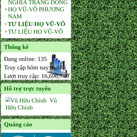
NGHĨA TRANG DÒNG
HỌ VŨ-VÕ PHƯƠNG
NAM
TƯ LIỆU HỌ VŨ-VÕ
TƯ LIỆU HỌ VŨ-VÕ
Thống kê
Đang online:
135
Truy cập hôm nay:
6,686
Lượt truy cập:
16,696,730
Hỗ trợ trực tuyến
Vũ
Hữu Chính
Quảng cáo