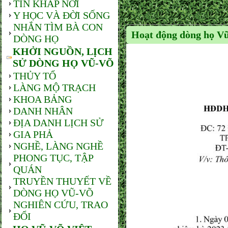
TIN KHẮP NƠI
Y HỌC VÀ ĐỜI SỐNG
NHẮN TÌM BÀ CON
Hoạt động dòng họ Vũ
DÒNG HỌ
KHỞI NGUỒN, LỊCH
SỬ DÒNG HỌ VŨ-VÕ
THỦY TỔ
LÀNG MỘ TRẠCH
KHOA BẢNG
DANH NHÂN
ĐỊA DANH LỊCH SỬ
GIA PHẢ
NGHỀ, LÀNG NGHỀ
PHONG TỤC, TẬP
QUÁN
TRUYỀN THUYẾT VỀ
DÒNG HỌ VŨ-VÕ
NGHIÊN CỨU, TRAO
ĐỔI