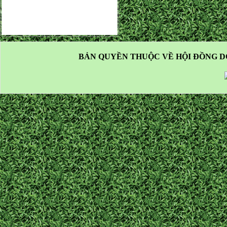
BẢN QUYỀN THUỘC VỀ HỘI ĐỒNG D