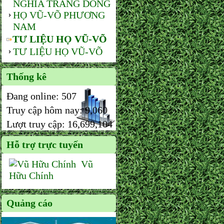
NGHĨA TRANG DÒNG
HỌ VŨ-VÕ PHƯƠNG
NAM
TƯ LIỆU HỌ VŨ-VÕ
TƯ LIỆU HỌ VŨ-VÕ
Thống kê
Đang online:
507
Truy cập hôm nay:
9,060
Lượt truy cập:
16,699,104
Hỗ trợ trực tuyến
Vũ
Hữu Chính
Quảng cáo