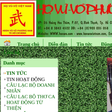
Trang chủ
Diễn đàn
Tin tức
Đăng
Liên hệ
Danh mục
TIN TỨC
TIN HOẠT ĐỘNG
CÂU LẠC BỘ DOANH
NHÂN
CÂU LẠC BỘ THƠ CA
HOAT ĐỘNG TỪ
THIỆN