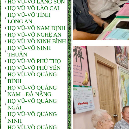
HỌ VŨ-VÕ LẠNG SƠN
HỌ VŨ-VÕ LÀO CAI
HỌ VŨ-VÕ TỈNH
LONG AN
HỌ VŨ-VÕ NAM ĐỊNH
HỌ VŨ-VÕ NGHỆ AN
HỌ VŨ-VÕ NINH BÌNH
HỌ VŨ-VÕ NINH
THUẬN
HỌ VŨ-VÕ PHÚ THỌ
HỌ VŨ-VÕ PHÚ YÊN
HỌ VŨ-VÕ QUẢNG
BÌNH
HỌ VŨ-VÕ QUẢNG
NAM - ĐÀ NẴNG
HỌ VŨ-VÕ QUẢNG
NGÃI
HỌ VŨ-VÕ QUẢNG
NINH
HỌ VŨ-VÕ QUẢNG