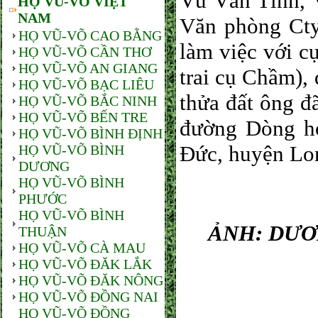
Vũ Văn Tĩnh, 
HỌ VŨ-VÕ VIỆT
NAM
Văn phòng Cty
HỌ VŨ-VÕ CAO BẰNG
làm việc với 
HỌ VŨ-VÕ CẦN THƠ
HỌ VŨ-VÕ AN GIANG
trai cụ Chầm),
HỌ VŨ-VÕ BẠC LIÊU
thửa đất ông đ
HỌ VŨ-VÕ BẮC NINH
HỌ VŨ-VÕ BẾN TRE
đường Dòng h
HỌ VŨ-VÕ BÌNH ĐỊNH
Đức, huyện Lon
HỌ VŨ-VÕ BÌNH
DƯƠNG
HỌ VŨ-VÕ BÌNH
PHƯỚC
HỌ VŨ-VÕ BÌNH
ẢNH: DƯƠ
THUẬN
HỌ VŨ-VÕ CÀ MAU
HỌ VŨ-VÕ ĐĂK LẮK
HỌ VŨ-VÕ ĐĂK NÔNG
HỌ VŨ-VÕ ĐỒNG NAI
HỌ VŨ-VÕ ĐỒNG