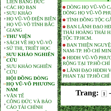
LIÊN BANG ĐỨC
DÒNG HỌ VŨ-VÕ C
CÁC HỌ BẠN
DÒNG HỌ VŨ-VÕ PH
SƯU KHẢO
HỌ VŨ-VÕ ĐIỆN BIÊN
TÌNH ĐỒNG TỘC G
HỌ VŨ-VÕ TỈNH BẮC
BAN LÃNH ĐẠO HĐ
GIANG
THÁI HOÀNG THÁI 
THƯ VIỆN
TỘC TP.HCM.
SÁCH VỀ HỌ VŨ-VÕ
BAN THIỆN NGUYỆ
SỬ THI, TRIẾT HỌC
NAM-TP. HỒ CHÍ MI
SƯU KHẢO NGHIÊN
HĐDH VŨ-VÕ PHƯƠ
CỨU
RỘNG TẠI TP.HỒ CHÍ
SƯU KHẢO NGHIÊN
LÃNH ĐẠO HĐDH V
CỨU
PHAN TẠI TP.HỒ CHÍ
HỘI ĐỒNG DÒNG
HỌ VŨ-VÕ PHƯƠNG
NAM
Trang:
1
VĂN TẾ
CÔNG ĐỨC VÀ BÁO
CÁO TÀI CHÍNH