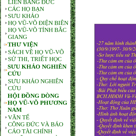
LIÊN BANG ĐỨC
CÁC HỌ BẠN
SƯU KHẢO
HỌ VŨ-VÕ ĐIỆN BIÊN
HỌ VŨ-VÕ TỈNH BẮC
GIANG
THƯ VIỆN
SÁCH VỀ HỌ VŨ-VÕ
SỬ THI, TRIẾT HỌC
SƯU KHẢO NGHIÊN
CỨU
SƯU KHẢO NGHIÊN
CỨU
HỘI ĐỒNG DÒNG
HỌ VŨ-VÕ PHƯƠNG
NAM
VĂN TẾ
CÔNG ĐỨC VÀ BÁO
CÁO TÀI CHÍNH