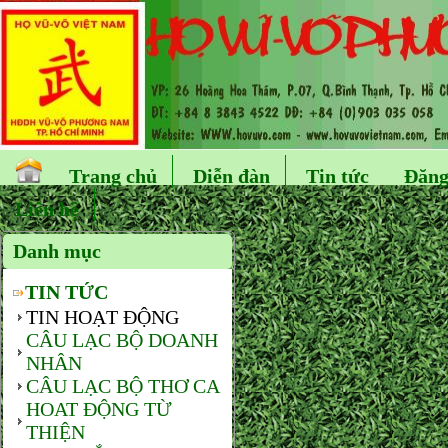
Trang chủ
Diễn đàn
Tin tức
Đăng
Liên hệ
Danh mục
TIN TỨC
TIN HOẠT ĐỘNG
CÂU LẠC BỘ DOANH
NHÂN
CÂU LẠC BỘ THƠ CA
HOAT ĐỘNG TỪ
THIỆN