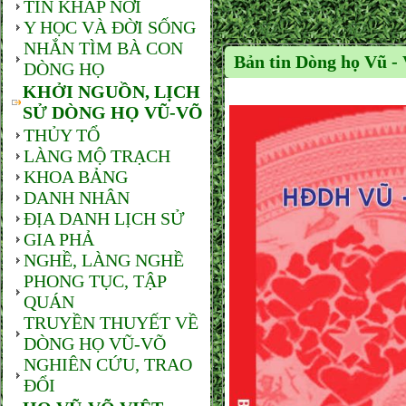
TIN KHẮP NƠI
Y HỌC VÀ ĐỜI SỐNG
NHẮN TÌM BÀ CON
Bản tin Dòng họ Vũ - 
DÒNG HỌ
KHỞI NGUỒN, LỊCH
SỬ DÒNG HỌ VŨ-VÕ
THỦY TỔ
LÀNG MỘ TRẠCH
KHOA BẢNG
DANH NHÂN
ĐỊA DANH LỊCH SỬ
GIA PHẢ
NGHỀ, LÀNG NGHỀ
PHONG TỤC, TẬP
QUÁN
TRUYỀN THUYẾT VỀ
DÒNG HỌ VŨ-VÕ
NGHIÊN CỨU, TRAO
ĐỔI