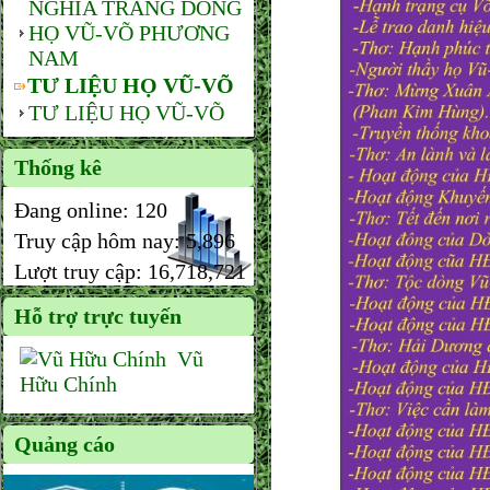
NGHĨA TRANG DÒNG
HỌ VŨ-VÕ PHƯƠNG
NAM
TƯ LIỆU HỌ VŨ-VÕ
TƯ LIỆU HỌ VŨ-VÕ
Thống kê
Đang online:
120
Truy cập hôm nay:
5,896
Lượt truy cập:
16,718,721
Hỗ trợ trực tuyến
Vũ
Hữu Chính
Quảng cáo