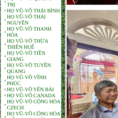
TRỊ
HỌ VŨ-VÕ THÁI BÌNH
HỌ VŨ-VÕ THÁI
NGUYÊN
HỌ VŨ-VÕ THANH
HÓA
HỌ VŨ-VÕ THỪA
THIÊN HUẾ
HỌ VŨ-VÕ TIỀN
GIANG
HỌ VŨ-VÕ TUYÊN
QUANG
HỌ VŨ-VÕ VĨNH
PHÚC
HỌ VŨ-VÕ YÊN BÁI
HỌ VŨ-VÕ CANADA
HỌ VŨ-VÕ CỘNG HÒA
CZECH
HỌ VŨ-VÕ CỘNG HÒA