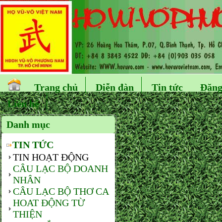
Trang chủ
Diễn đàn
Tin tức
Đăng
Liên hệ
Danh mục
TIN TỨC
TIN HOẠT ĐỘNG
CÂU LẠC BỘ DOANH
NHÂN
CÂU LẠC BỘ THƠ CA
HOAT ĐỘNG TỪ
THIỆN