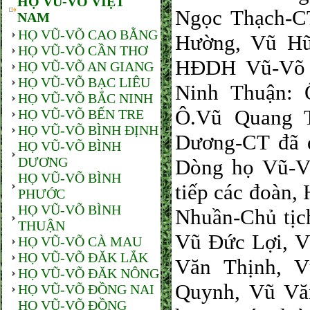
HỌ VŨ-VÕ VIỆT
Ngọc Thạch-C
NAM
HỌ VŨ-VÕ CAO BẰNG
Hường, Vũ Hữ
HỌ VŨ-VÕ CẦN THƠ
HĐDH Vũ-Võ T
HỌ VŨ-VÕ AN GIANG
HỌ VŨ-VÕ BẠC LIÊU
Ninh Thuận: 
HỌ VŨ-VÕ BẮC NINH
Ô.Vũ Quang T
HỌ VŨ-VÕ BẾN TRE
HỌ VŨ-VÕ BÌNH ĐỊNH
Dương-CT đã 
HỌ VŨ-VÕ BÌNH
DƯƠNG
Dòng họ Vũ-V
HỌ VŨ-VÕ BÌNH
tiếp các đoàn
PHƯỚC
HỌ VŨ-VÕ BÌNH
Nhuần-Chủ tịc
THUẬN
Vũ Đức Lợi, V
HỌ VŨ-VÕ CÀ MAU
HỌ VŨ-VÕ ĐĂK LẮK
Văn Thịnh, 
HỌ VŨ-VÕ ĐĂK NÔNG
Quynh, Vũ Vă
HỌ VŨ-VÕ ĐỒNG NAI
HỌ VŨ-VÕ ĐỒNG