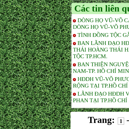
Các tin liên 
DÒNG HỌ VŨ-VÕ C
DÒNG HỌ VŨ-VÕ PH
TÌNH ĐỒNG TỘC G
BAN LÃNH ĐẠO HĐ
THÁI HOÀNG THÁI 
TỘC TP.HCM.
BAN THIỆN NGUYỆ
NAM-TP. HỒ CHÍ MI
HĐDH VŨ-VÕ PHƯƠ
RỘNG TẠI TP.HỒ CHÍ
LÃNH ĐẠO HĐDH V
PHAN TẠI TP.HỒ CHÍ
Trang:
1