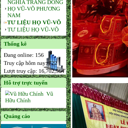
NGHĨA TRANG DÒNG
HỌ VŨ-VÕ PHƯƠNG
NAM
TƯ LIỆU HỌ VŨ-VÕ
TƯ LIỆU HỌ VŨ-VÕ
Thống kê
Đang online:
156
Truy cập hôm nay:
722
Lượt truy cập:
16,702,564
Hỗ trợ trực tuyến
Vũ
Hữu Chính
Quảng cáo