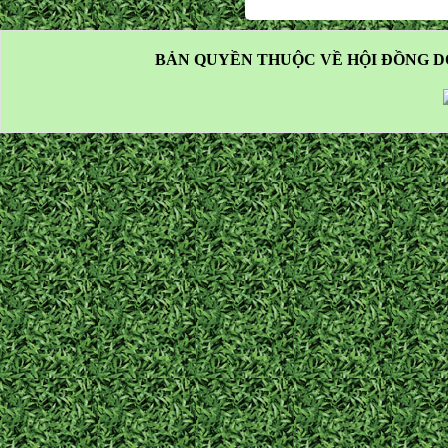
BẢN QUYỀN THUỘC VỀ HỘI ĐỒNG D