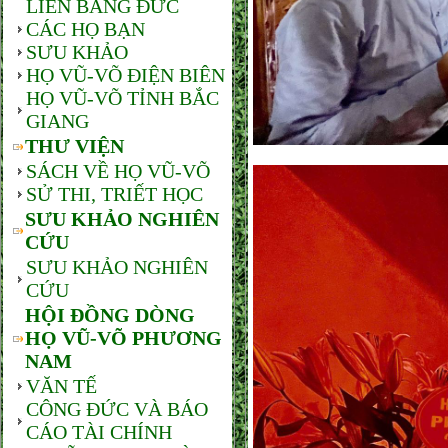
LIÊN BANG ĐỨC
CÁC HỌ BẠN
SƯU KHẢO
HỌ VŨ-VÕ ĐIỆN BIÊN
HỌ VŨ-VÕ TỈNH BẮC
GIANG
THƯ VIỆN
SÁCH VỀ HỌ VŨ-VÕ
SỬ THI, TRIẾT HỌC
SƯU KHẢO NGHIÊN
CỨU
SƯU KHẢO NGHIÊN
CỨU
HỘI ĐỒNG DÒNG
HỌ VŨ-VÕ PHƯƠNG
NAM
VĂN TẾ
CÔNG ĐỨC VÀ BÁO
CÁO TÀI CHÍNH