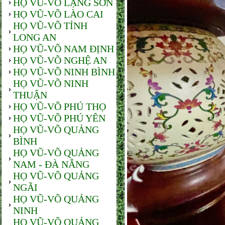
HỌ VŨ-VÕ LẠNG SƠN
HỌ VŨ-VÕ LÀO CAI
HỌ VŨ-VÕ TỈNH
LONG AN
HỌ VŨ-VÕ NAM ĐỊNH
HỌ VŨ-VÕ NGHỆ AN
HỌ VŨ-VÕ NINH BÌNH
HỌ VŨ-VÕ NINH
THUẬN
HỌ VŨ-VÕ PHÚ THỌ
HỌ VŨ-VÕ PHÚ YÊN
HỌ VŨ-VÕ QUẢNG
BÌNH
HỌ VŨ-VÕ QUẢNG
NAM - ĐÀ NẴNG
HỌ VŨ-VÕ QUẢNG
NGÃI
HỌ VŨ-VÕ QUẢNG
NINH
HỌ VŨ-VÕ QUẢNG