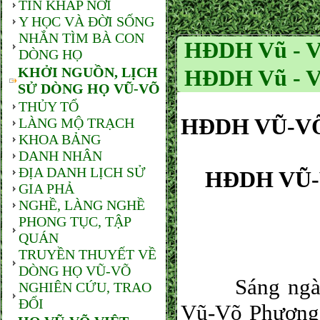
TIN KHẮP NƠI
Y HỌC VÀ ĐỜI SỐNG
NHẮN TÌM BÀ CON
HĐDH Vũ - V
DÒNG HỌ
KHỞI NGUỒN, LỊCH
HĐDH Vũ - Võ
SỬ DÒNG HỌ VŨ-VÕ
THỦY TỔ
HĐDH VŨ-VÕ
LÀNG MỘ TRẠCH
KHOA BẢNG
DANH NHÂN
ĐỊA DANH LỊCH SỬ
HĐDH VŨ-
GIA PHẢ
NGHỀ, LÀNG NGHỀ
PHONG TỤC, TẬP
QUÁN
TRUYỀN THUYẾT VỀ
DÒNG HỌ VŨ-VÕ
Sáng ngày 1
NGHIÊN CỨU, TRAO
ĐỔI
Vũ-Võ Phương