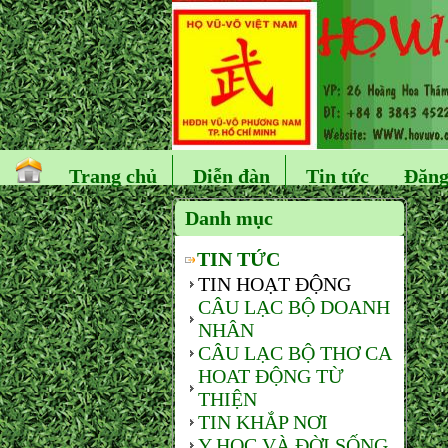
Trang chủ
Diễn đàn
Tin tức
Đăng
Danh mục
TIN TỨC
TIN HOẠT ĐỘNG
CÂU LẠC BỘ DOANH
NHÂN
CÂU LẠC BỘ THƠ CA
HOAT ĐỘNG TỪ
THIỆN
TIN KHẮP NƠI
Y HỌC VÀ ĐỜI SỐNG