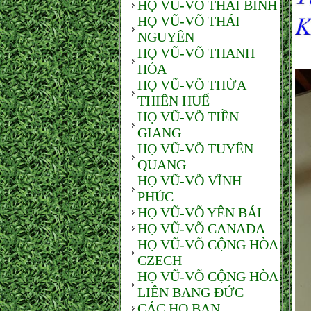
HỌ VŨ-VÕ THÁI BÌNH
HỌ VŨ-VÕ THÁI
NGUYÊN
HỌ VŨ-VÕ THANH
HÓA
HỌ VŨ-VÕ THỪA
THIÊN HUẾ
HỌ VŨ-VÕ TIỀN
GIANG
HỌ VŨ-VÕ TUYÊN
QUANG
HỌ VŨ-VÕ VĨNH
PHÚC
HỌ VŨ-VÕ YÊN BÁI
HỌ VŨ-VÕ CANADA
HỌ VŨ-VÕ CỘNG HÒA
CZECH
HỌ VŨ-VÕ CỘNG HÒA
LIÊN BANG ĐỨC
CÁC HỌ BẠN