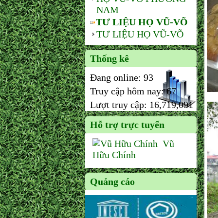
NAM
TƯ LIỆU HỌ VŨ-VÕ
TƯ LIỆU HỌ VŨ-VÕ
Thống kê
Đang online:
93
Truy cập hôm nay:
67
Lượt truy cập:
16,719,091
Hỗ trợ trực tuyến
Vũ
Hữu Chính
Quảng cáo