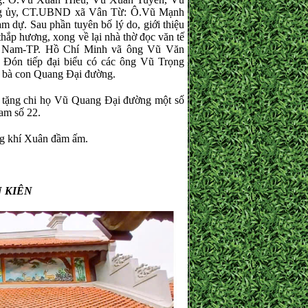
ng ủy, CT.UBND xã Vân Từ: Ô.Vũ Mạnh
dự. Sau phần tuyên bố lý do, giới thiệu
ắp hương, xong về lại nhà thờ đọc văn tế
Nam-TP. Hồ Chí Minh vã ông Vũ Văn
n tiếp đại biểu có các ông Vũ Trọng
bà con Quang Đại đường.
ặng chi họ Vũ Quang Đại đường một số
am số 22.
ng khí Xuân đầm ấm.
 KIÊN