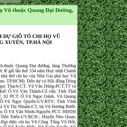
ọ Vũ thuộc Quang Đại Đường,
 DỰ GIỖ TỔ CHI HỌ VŨ
 XUYÊN, TP.HÀ NỘI
-thuộc Quang Đại đường, làng Thường
c lễ giỗ lần thứ 334 năm Huý nhật Chánh
nhà thờ chi họ của Nhà Gia phả học Vũ
m- TP.HCM). Đến dự có Hội đồng Dòng
gọc Thạch-CT, Vũ Văn Dũng-PCT.TT và
ế: Ô.Võ Văn Thành-Cố vấn; Tỉnh Thái
T, 02 PCT: Ô.Vũ Ngọc Oánh, Vũ Quang
 Ô.Vũ Ngọc Quyền-UV.BTV; Tỉnh Vĩnh
à Vũ Thị Nhuần-CT, bà Vũ Hương Bưởi-
am; Ô.Vũ Văn Nhơn-Nguyên PCT. HĐDH
 Tiến Triển-UV.BCH ; Huyện Nho Quan,
Đại diện chi họ Vũ Công Tổng Vô Hốt,
ng: Ô.Vũ Xuân Hiểu, Vũ Xuân Tuyến, Vũ