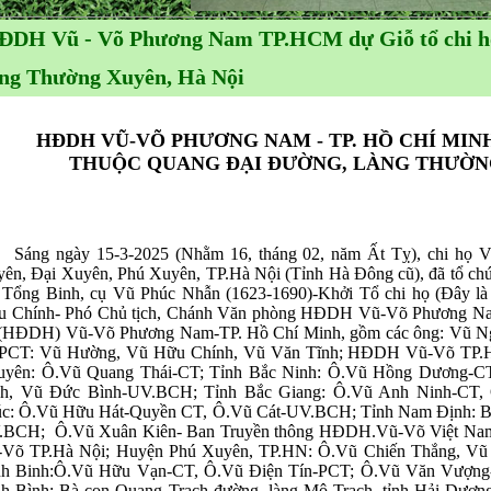
ĐDH Vũ - Võ Phương Nam TP.HCM dự Giỗ tổ chi h
àng Thường Xuyên, Hà Nội
HĐDH VŨ-VÕ PHƯƠNG NAM - TP. HỒ CHÍ MINH
THUỘC QUANG ĐẠI ĐƯỜNG, LÀNG THƯỜNG
ng ngày 15-3-2025 (Nhằm 16, tháng 02, năm Ất Tỵ), chi họ Vũ
ên, Đại Xuyên, Phú Xuyên, TP.Hà Nội (Tỉnh Hà Đông cũ), đã tổ chứ
Tổng Binh, cụ Vũ Phúc Nhẫn (1623-1690)-Khởi Tổ chi họ (Đây là 
u Chính- Phó Chủ tịch, Chánh Văn phòng HĐDH Vũ-Võ Phương Na
 (HĐDH) Vũ-Võ Phương Nam-TP. Hồ Chí Minh, gồm các ông: Vũ N
 PCT: Vũ Hường, Vũ Hữu Chính, Vũ Văn Tĩnh; HĐDH Vũ-Võ TP.Hu
uyên: Ô.Vũ Quang Thái-CT; Tỉnh Bắc Ninh: Ô.Vũ Hồng Dương-C
nh, Vũ Đức Bình-UV.BCH; Tỉnh Bắc Giang: Ô.Vũ Anh Ninh-CT,
c: Ô.Vũ Hữu Hát-Quyền CT, Ô.Vũ Cát-UV.BCH; Tỉnh Nam Định: B
.BCH; Ô.Vũ Xuân Kiên- Ban Truyền thông HĐDH.Vũ-Võ Việt N
Võ TP.Hà Nội; Huyện Phú Xuyên, TP.HN: Ô.Vũ Chiến Thắng, Vũ
h Binh:Ô.Vũ Hữu Vạn-CT, Ô.Vũ Điện Tín-PCT; Ô.Vũ Văn Vượng-
h Bình; Bà con Quang Trạch đường, làng Mộ Trạch, tỉnh Hải Dươ