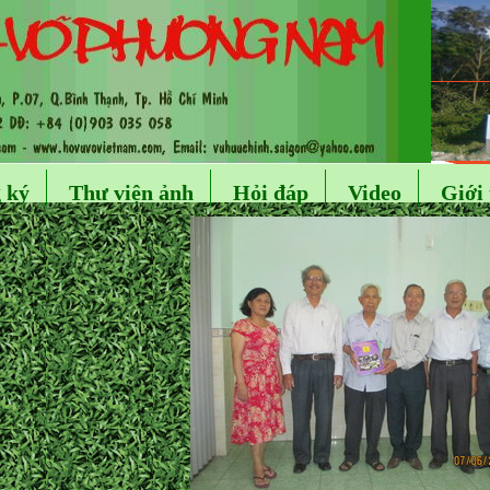
 ký
Thư viện ảnh
Hỏi đáp
Video
Giới 