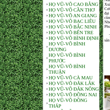
HỌ VŨ-VÕ CAO BẰNG
Xu
Cườ
HỌ VŨ-VÕ CẦN THƠ
đại
HỌ VŨ-VÕ AN GIANG
cù
HỌ VŨ-VÕ BẠC LIÊU
Nh
HỌ VŨ-VÕ BẮC NINH
Phư
HỌ VŨ-VÕ BẾN TRE
Tro
HỌ VŨ-VÕ BÌNH ĐỊNH
sản
HỌ VŨ-VÕ BÌNH
DƯƠNG
Sau
HỌ VŨ-VÕ BÌNH
PHƯỚC
HỌ VŨ-VÕ BÌNH
THUẬN
HỌ VŨ-VÕ CÀ MAU
HỌ VŨ-VÕ ĐĂK LẮK
HỌ VŨ-VÕ ĐĂK NÔNG
HỌ VŨ-VÕ ĐỒNG NAI
HỌ VŨ-VÕ ĐỒNG
THÁP