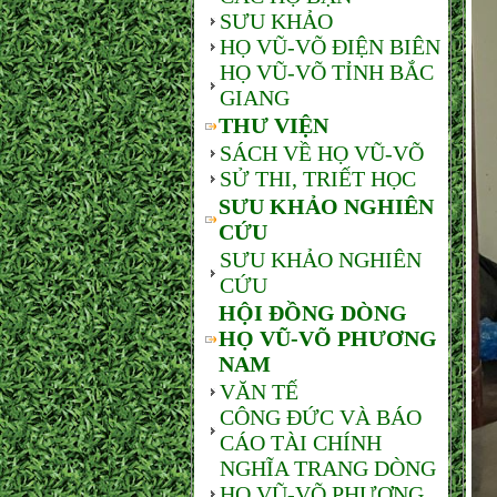
SƯU KHẢO
HỌ VŨ-VÕ ĐIỆN BIÊN
HỌ VŨ-VÕ TỈNH BẮC
GIANG
THƯ VIỆN
SÁCH VỀ HỌ VŨ-VÕ
SỬ THI, TRIẾT HỌC
SƯU KHẢO NGHIÊN
CỨU
SƯU KHẢO NGHIÊN
CỨU
HỘI ĐỒNG DÒNG
HỌ VŨ-VÕ PHƯƠNG
NAM
VĂN TẾ
CÔNG ĐỨC VÀ BÁO
CÁO TÀI CHÍNH
NGHĨA TRANG DÒNG
HỌ VŨ-VÕ PHƯƠNG