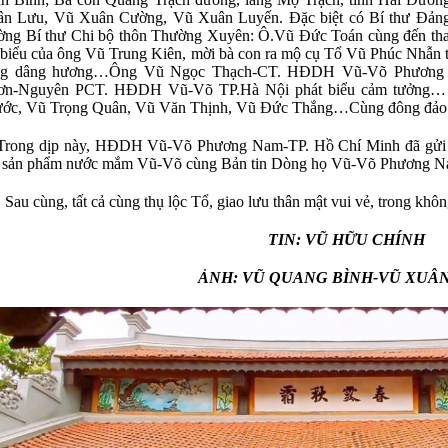
ân Lưu, Vũ Xuân Cường, Vũ Xuân Luyến. Đặc biệt có Bí thư Đả
ng Bí thư Chi bộ thôn Thường Xuyên: Ô.Vũ Đức Toán cùng đến tham 
 biểu của ông Vũ Trung Kiên, mời bà con ra mộ cụ Tổ Vũ Phúc Nhẫn th
ng dâng hương…Ông Vũ Ngọc Thạch-CT. HĐDH Vũ-Võ Phương 
ơn-Nguyên PCT. HĐDH Vũ-Võ TP.Hà Nội phát biểu cảm tưởng… Đó
ớc, Vũ Trọng Quân, Vũ Văn Thịnh, Vũ Đức Thắng…Cùng đông đảo 
ng dịp này, HĐDH Vũ-Võ Phương Nam-TP. Hồ Chí Minh đã gửi t
 sản phẩm nước mắm Vũ-Võ cùng Bản tin Dòng họ Vũ-Võ Phương N
 cùng, tất cả cùng thụ lộc Tổ, giao lưu thân mật vui vẻ, trong khô
TIN: VŨ HỮU CHÍNH
ẢNH: VŨ QUANG BÌNH-VŨ XUÂN