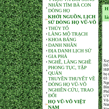
NHẮN TÌM BÀ CON
H
DÒNG HỌ
KHỞI NGUỒN, LỊCH
l
SỬ DÒNG HỌ VŨ-VÕ
THỦY TỔ
LÀNG MỘ TRẠCH
KHOA BẢNG
DANH NHÂN
ĐỊA DANH LỊCH SỬ
GIA PHẢ
Sá
Xuy
NGHỀ, LÀNG NGHỀ
Đô 
PHONG TỤC, TẬP
Hữ
QUÁN
họ
TRUYỀN THUYẾT VỀ
03
Ng
DÒNG HỌ VŨ-VÕ
Bì
NGHIÊN CỨU, TRAO
Phú
ĐỔI
UV
Vũ-
HỌ VŨ-VÕ VIỆT
Nin
NAM
Nin