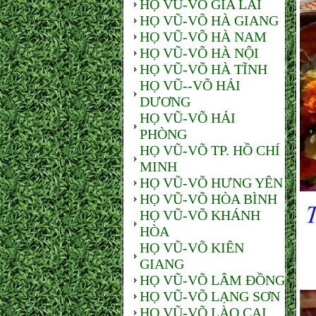
HỌ VŨ-VÕ GIA LAI
HỌ VŨ-VÕ HÀ GIANG
HỌ VŨ-VÕ HÀ NAM
HỌ VŨ-VÕ HÀ NỘI
HỌ VŨ-VÕ HÀ TĨNH
HỌ VŨ--VÕ HẢI
DƯƠNG
HỌ VŨ-VÕ HẢI
PHÒNG
HỌ VŨ-VÕ TP. HỒ CHÍ
MINH
HỌ VŨ-VÕ HƯNG YÊN
HỌ VŨ-VÕ HÒA BÌNH
HỌ VŨ-VÕ KHÁNH
HÒA
HỌ VŨ-VÕ KIÊN
GIANG
HỌ VŨ-VÕ LÂM ĐỒNG
HỌ VŨ-VÕ LẠNG SƠN
HỌ VŨ-VÕ LÀO CAI