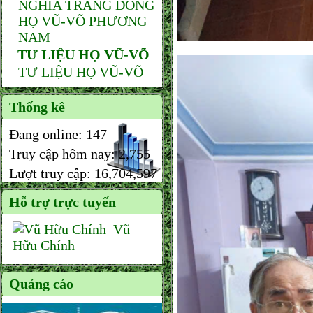
NGHĨA TRANG DÒNG
HỌ VŨ-VÕ PHƯƠNG
NAM
TƯ LIỆU HỌ VŨ-VÕ
TƯ LIỆU HỌ VŨ-VÕ
Thống kê
Đang online:
147
Truy cập hôm nay:
2,755
Lượt truy cập:
16,704,597
Hỗ trợ trực tuyến
Vũ
Hữu Chính
Quảng cáo