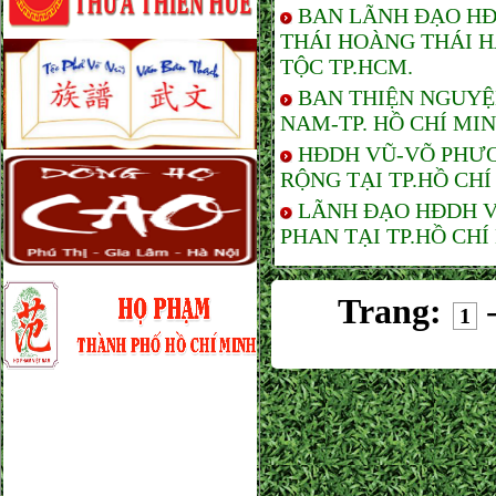
BAN LÃNH ĐẠO HĐ
THÁI HOÀNG THÁI 
TỘC TP.HCM.
BAN THIỆN NGUYỆ
NAM-TP. HỒ CHÍ MI
HĐDH VŨ-VÕ PHƯƠ
RỘNG TẠI TP.HỒ CHÍ
LÃNH ĐẠO HĐDH V
PHAN TẠI TP.HỒ CHÍ
Trang:
1