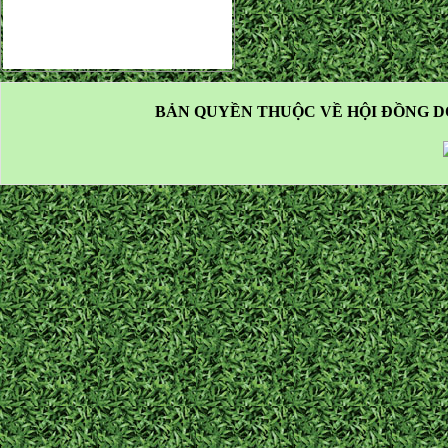
BẢN QUYỀN THUỘC VỀ HỘI ĐỒNG D