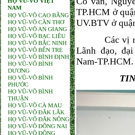
Cố vấn, Nguy
HỌ VŨ-VÕ VIỆT
NAM
TP.HCM ở quận
HỌ VŨ-VÕ CAO BẰNG
UV.BTV ở quận 
HỌ VŨ-VÕ CẦN THƠ
HỌ VŨ-VÕ AN GIANG
HỌ VŨ-VÕ BẠC LIÊU
Các vị rất x
HỌ VŨ-VÕ BẮC NINH
Lãnh đạo, đ
HỌ VŨ-VÕ BẾN TRE
HỌ VŨ-VÕ BÌNH ĐỊNH
Nam-TP.HCM.
HỌ VŨ-VÕ BÌNH
DƯƠNG
TI
HỌ VŨ-VÕ BÌNH
PHƯỚC
HỌ VŨ-VÕ BÌNH
THUẬN
HỌ VŨ-VÕ CÀ MAU
HỌ VŨ-VÕ ĐĂK LẮK
HỌ VŨ-VÕ ĐĂK NÔNG
HỌ VŨ-VÕ ĐỒNG NAI
HỌ VŨ-VÕ ĐỒNG