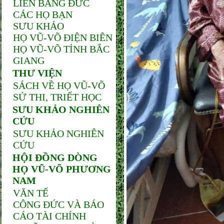
LIÊN BANG ĐỨC
CÁC HỌ BẠN
SƯU KHẢO
HỌ VŨ-VÕ ĐIỆN BIÊN
HỌ VŨ-VÕ TỈNH BẮC
GIANG
THƯ VIỆN
SÁCH VỀ HỌ VŨ-VÕ
SỬ THI, TRIẾT HỌC
SƯU KHẢO NGHIÊN
CỨU
SƯU KHẢO NGHIÊN
CỨU
HỘI ĐỒNG DÒNG
HỌ VŨ-VÕ PHƯƠNG
NAM
VĂN TẾ
CÔNG ĐỨC VÀ BÁO
CÁO TÀI CHÍNH