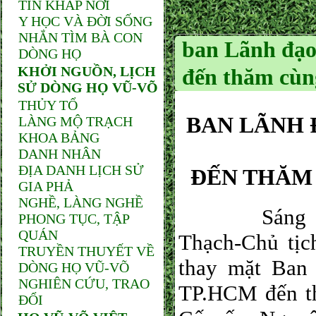
TIN KHẮP NƠI
Y HỌC VÀ ĐỜI SỐNG
NHẮN TÌM BÀ CON
ban Lãnh đạ
DÒNG HỌ
KHỞI NGUỒN, LỊCH
đến thăm cùng
SỬ DÒNG HỌ VŨ-VÕ
THỦY TỔ
BAN LÃNH
LÀNG MỘ TRẠCH
KHOA BẢNG
DANH NHÂN
ĐỊA DANH LỊCH SỬ
ĐẾN THĂM 
GIA PHẢ
NGHỀ, LÀNG NGHỀ
Sáng 23 th
PHONG TỤC, TẬP
QUÁN
Thạch-Chủ tị
TRUYỀN THUYẾT VỀ
thay mặt Ba
DÒNG HỌ VŨ-VÕ
NGHIÊN CỨU, TRAO
TP.HCM đến th
ĐỔI