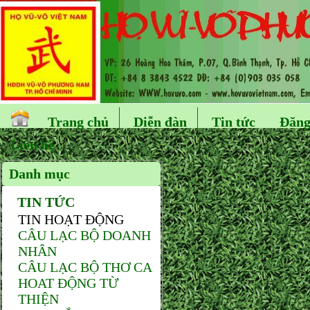
Trang chủ
Diễn đàn
Tin tức
Đăng
Liên hệ
Danh mục
TIN TỨC
TIN HOẠT ĐỘNG
CÂU LẠC BỘ DOANH
NHÂN
CÂU LẠC BỘ THƠ CA
HOAT ĐỘNG TỪ
THIỆN