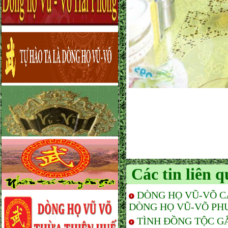
Các tin liên 
DÒNG HỌ VŨ-VÕ C
DÒNG HỌ VŨ-VÕ PH
TÌNH ĐỒNG TỘC G