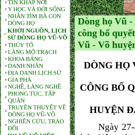
TIN KHẮP NƠI
Y HỌC VÀ ĐỜI SỐNG
NHẮN TÌM BÀ CON
Dòng họ Vũ - 
DÒNG HỌ
KHỞI NGUỒN, LỊCH
công bố quyết
SỬ DÒNG HỌ VŨ-VÕ
Vũ - Võ huyện
THỦY TỔ
LÀNG MỘ TRẠCH
KHOA BẢNG
DÒNG HỌ 
DANH NHÂN
ĐỊA DANH LỊCH SỬ
GIA PHẢ
CÔNG BỐ Q
NGHỀ, LÀNG NGHỀ
PHONG TỤC, TẬP
QUÁN
TRUYỀN THUYẾT VỀ
HUYỆN ĐẠ
DÒNG HỌ VŨ-VÕ
NGHIÊN CỨU, TRAO
Ngày 27-4-20
ĐỔI