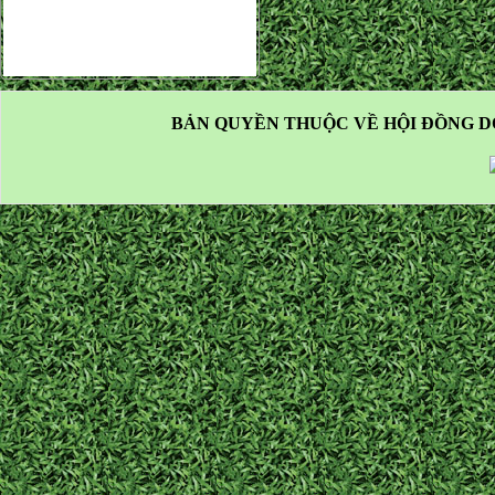
BẢN QUYỀN THUỘC VỀ HỘI ĐỒNG D