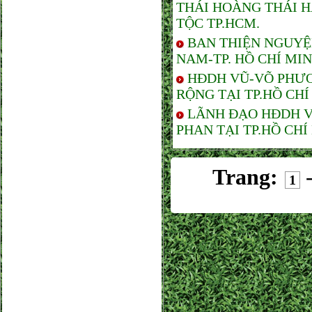
THÁI HOÀNG THÁI 
TỘC TP.HCM.
BAN THIỆN NGUYỆ
NAM-TP. HỒ CHÍ MI
HĐDH VŨ-VÕ PHƯƠ
RỘNG TẠI TP.HỒ CHÍ
LÃNH ĐẠO HĐDH V
PHAN TẠI TP.HỒ CHÍ
Trang:
1