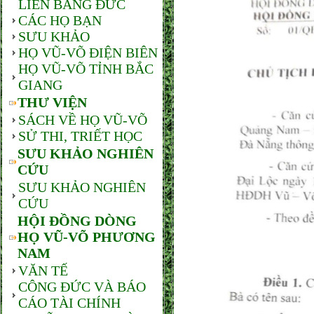
LIÊN BANG ĐỨC
CÁC HỌ BẠN
SƯU KHẢO
HỌ VŨ-VÕ ĐIỆN BIÊN
HỌ VŨ-VÕ TỈNH BẮC
GIANG
THƯ VIỆN
SÁCH VỀ HỌ VŨ-VÕ
SỬ THI, TRIẾT HỌC
SƯU KHẢO NGHIÊN
CỨU
SƯU KHẢO NGHIÊN
CỨU
HỘI ĐỒNG DÒNG
HỌ VŨ-VÕ PHƯƠNG
NAM
VĂN TẾ
CÔNG ĐỨC VÀ BÁO
CÁO TÀI CHÍNH