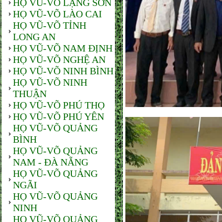
HỌ VŨ-VÕ LẠNG SƠN
HỌ VŨ-VÕ LÀO CAI
HỌ VŨ-VÕ TỈNH
LONG AN
HỌ VŨ-VÕ NAM ĐỊNH
HỌ VŨ-VÕ NGHỆ AN
HỌ VŨ-VÕ NINH BÌNH
HỌ VŨ-VÕ NINH
THUẬN
HỌ VŨ-VÕ PHÚ THỌ
HỌ VŨ-VÕ PHÚ YÊN
HỌ VŨ-VÕ QUẢNG
BÌNH
HỌ VŨ-VÕ QUẢNG
NAM - ĐÀ NẴNG
HỌ VŨ-VÕ QUẢNG
NGÃI
HỌ VŨ-VÕ QUẢNG
NINH
HỌ VŨ-VÕ QUẢNG