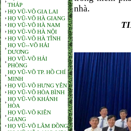
THÁP
nhà.
HỌ VŨ-VÕ GIA LAI
HỌ VŨ-VÕ HÀ GIANG
T
HỌ VŨ-VÕ HÀ NAM
HỌ VŨ-VÕ HÀ NỘI
HỌ VŨ-VÕ HÀ TĨNH
HỌ VŨ--VÕ HẢI
DƯƠNG
HỌ VŨ-VÕ HẢI
PHÒNG
HỌ VŨ-VÕ TP. HỒ CHÍ
MINH
HỌ VŨ-VÕ HƯNG YÊN
HỌ VŨ-VÕ HÒA BÌNH
HỌ VŨ-VÕ KHÁNH
HÒA
HỌ VŨ-VÕ KIÊN
GIANG
HỌ VŨ-VÕ LÂM ĐỒNG