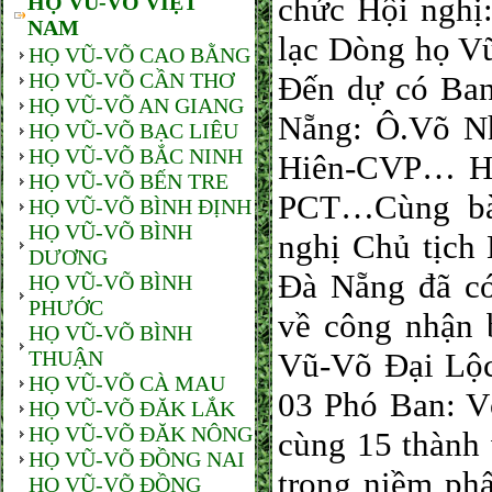
HỌ VŨ-VÕ VIỆT
chức Hội nghị
NAM
lạc Dòng họ Vũ
HỌ VŨ-VÕ CAO BẰNG
HỌ VŨ-VÕ CẦN THƠ
Đến dự có Ba
HỌ VŨ-VÕ AN GIANG
Nẵng: Ô.Võ N
HỌ VŨ-VÕ BẠC LIÊU
HỌ VŨ-VÕ BẮC NINH
Hiên-CVP… HĐ
HỌ VŨ-VÕ BẾN TRE
PCT…Cùng bà 
HỌ VŨ-VÕ BÌNH ĐỊNH
HỌ VŨ-VÕ BÌNH
nghị Chủ tịch
DƯƠNG
Đà Nẵng đã c
HỌ VŨ-VÕ BÌNH
PHƯỚC
về công nhận 
HỌ VŨ-VÕ BÌNH
THUẬN
Vũ-Võ Đại Lộc
HỌ VŨ-VÕ CÀ MAU
03 Phó Ban: V
HỌ VŨ-VÕ ĐĂK LẮK
HỌ VŨ-VÕ ĐĂK NÔNG
cùng 15 thành 
HỌ VŨ-VÕ ĐỒNG NAI
trong niềm ph
HỌ VŨ-VÕ ĐỒNG