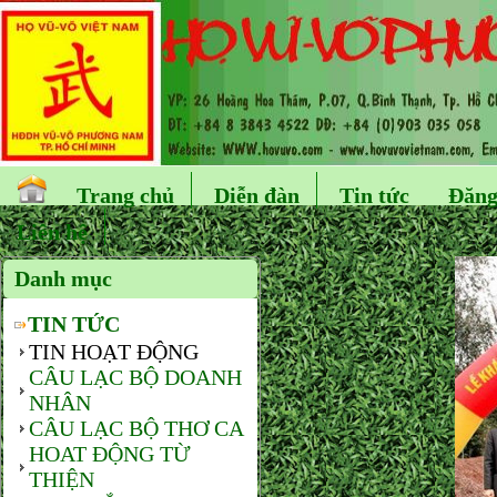
Trang chủ
Diễn đàn
Tin tức
Đăng
Liên hệ
Danh mục
TIN TỨC
TIN HOẠT ĐỘNG
CÂU LẠC BỘ DOANH
NHÂN
CÂU LẠC BỘ THƠ CA
HOAT ĐỘNG TỪ
THIỆN