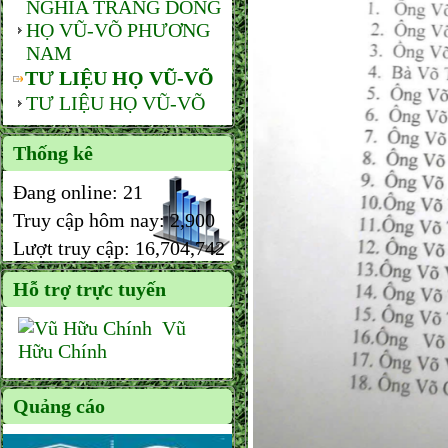
NGHĨA TRANG DÒNG
HỌ VŨ-VÕ PHƯƠNG
NAM
TƯ LIỆU HỌ VŨ-VÕ
TƯ LIỆU HỌ VŨ-VÕ
Thống kê
Đang online:
21
Truy cập hôm nay:
2,900
Lượt truy cập:
16,704,742
Hỗ trợ trực tuyến
Vũ
Hữu Chính
Quảng cáo