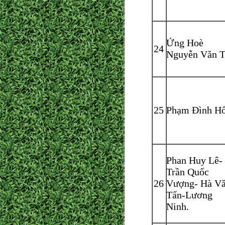
Ứng Hoè
24
Nguyễn Văn T
25
Phạm Đình Hổ
Phan Huy Lê-
Trần Quốc
26
Vượng- Hà V
Tấn-Lương
Ninh.