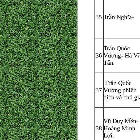
35
Trần Nghĩa-
Trần Quốc
36
Vượng- Hà V
Tấn.
Trần Quốc
37
Vượng phiên
dịch và chú gi
Vũ Duy Mền-
38
Hoàng Minh
Lợi.