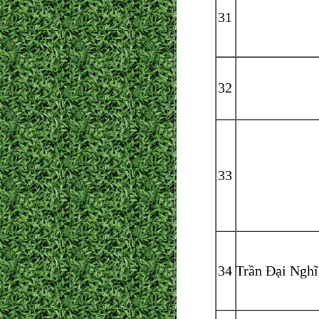
31
32
33
34
Trần Đại Nghĩ