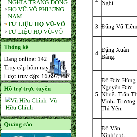
NGHĨA TRANG DÒNG
Nghi
HỌ VŨ-VÕ PHƯƠNG
NAM
TƯ LIỆU HỌ VŨ-VÕ
3
Đặng Vũ Tiề
TƯ LIỆU HỌ VŨ-VÕ
Thống kê
Đặng Xuân
4
Bảng.
Đang online:
142
Truy cập hôm nay:
7,106
Lượt truy cập:
16,697,150
Đỗ Đức Hùng
Nguyễn Đức
Hỗ trợ trực tuyến
5
Nhuệ- Trần Th
Vũ
Vinh- Trương
Hữu Chính
Thị Yến.
Quảng cáo
Đỗ Văn
Ninh(cb)-