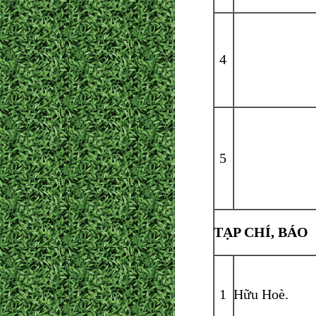
4
5
TẠP CHÍ, BÁO
1
Hữu Hoè.