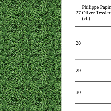
Philippe Papi
27
Oliver Tessier
(cb)
28
29
30