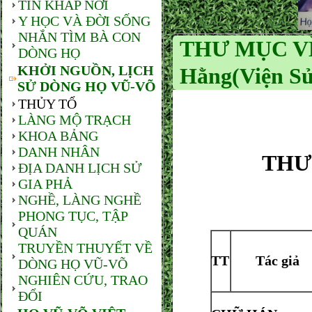
TIN KHẮP NƠI
Y HỌC VÀ ĐỜI SỐNG
NHẮN TÌM BÀ CON
THƯ MỤC VỀ
DÒNG HỌ
KHỞI NGUỒN, LỊCH
Hằng(Viện Sử
SỬ DÒNG HỌ VŨ-VÕ
THỦY TỔ
LÀNG MỘ TRẠCH
KHOA BẢNG
DANH NHÂN
THƯ
ĐỊA DANH LỊCH SỬ
GIA PHẢ
NGHỀ, LÀNG NGHỀ
PHONG TỤC, TẬP
QUÁN
TRUYỀN THUYẾT VỀ
TT
Tác giả
DÒNG HỌ VŨ-VÕ
NGHIÊN CỨU, TRAO
ĐỔI