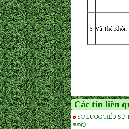
6
Vũ Thế Khôi.
Các tin liên 
SƠ LƯỢC TIỂU SỬ T
sung)