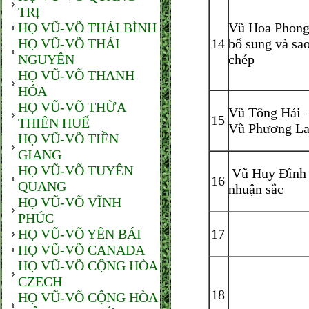
TRỊ
HỌ VŨ-VÕ THÁI BÌNH
Vũ Hoa Phon
HỌ VŨ-VÕ THÁI
14
bổ sung và sa
NGUYÊN
chép
HỌ VŨ-VÕ THANH
HÓA
HỌ VŨ-VÕ THỪA
Vũ Tông Hải 
15
THIÊN HUẾ
Vũ Phương La
HỌ VŨ-VÕ TIỀN
GIANG
HỌ VŨ-VÕ TUYÊN
Vũ Huy Đĩnh
16
QUANG
nhuận sắc
HỌ VŨ-VÕ VĨNH
PHÚC
HỌ VŨ-VÕ YÊN BÁI
17
HỌ VŨ-VÕ CANADA
HỌ VŨ-VÕ CỘNG HÒA
CZECH
18
HỌ VŨ-VÕ CỘNG HÒA