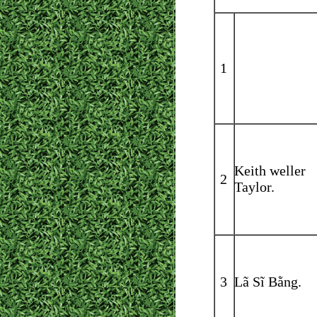
1
Keith weller
2
Taylor.
3
Lã Sĩ Bằng.