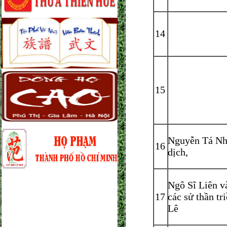
14
15
Nguyễn Tá Nh
16
dịch,
Ngô Sĩ Liên v
17
các sử thần tr
Lê