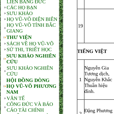
LIÊN BANG ĐỨC
CÁC HỌ BẠN
SƯU KHẢO
HỌ VŨ-VÕ ĐIỆN BIÊN
HỌ VŨ-VÕ TỈNH BẮC
19
GIANG
THƯ VIỆN
SÁCH VỀ HỌ VŨ-VÕ
SỬ THI, TRIẾT HỌC
TIẾNG VIỆT
SƯU KHẢO NGHIÊN
CỨU
Nguyễn Gia
SƯU KHẢO NGHIÊN
Tương dịch,
CỨU
1
Nguyễn Khắc
HỘI ĐỒNG DÒNG
Thuần hiệu
HỌ VŨ-VÕ PHƯƠNG
đính.
NAM
VĂN TẾ
CÔNG ĐỨC VÀ BÁO
CÁO TÀI CHÍNH
Đặng Phương
2