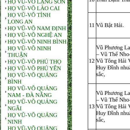
HỌ VŨ-VÕ LẠNG SƠN
HỌ VŨ-VÕ LÀO CAI
HỌ VŨ-VÕ TỈNH
LONG AN
11
Vũ Bật Hải.
HỌ VŨ-VÕ NAM ĐỊNH
HỌ VŨ-VÕ NGHỆ AN
HỌ VŨ-VÕ NINH BÌNH
Vũ Phương L
HỌ VŨ-VÕ NINH
– Vũ Thế Nho
THUẬN
12
Vũ Tông Hải 
HỌ VŨ-VÕ PHÚ THỌ
Huy Đĩnh nhu
HỌ VŨ-VÕ PHÚ YÊN
sắc,
HỌ VŨ-VÕ QUẢNG
BÌNH
HỌ VŨ-VÕ QUẢNG
Vũ Phương L
NAM - ĐÀ NẴNG
– Vũ Thế Nho
HỌ VŨ-VÕ QUẢNG
13
Vũ Tông Hải 
NGÃI
Huy Đĩnh nhu
HỌ VŨ-VÕ QUẢNG
sắc,
NINH
HỌ VŨ-VÕ QUẢNG