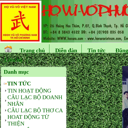
Trang chủ
Diễn đàn
Tin tức
Đăng
Liên hệ
Danh mục
TIN TỨC
TIN HOẠT ĐỘNG
CÂU LẠC BỘ DOANH
NHÂN
CÂU LẠC BỘ THƠ CA
HOAT ĐỘNG TỪ
THIỆN