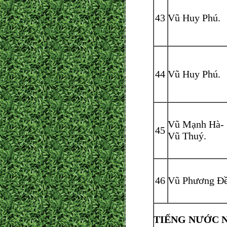
43
Vũ Huy Phú.
44
Vũ Huy Phú.
Vũ Mạnh Hà-
45
Vũ Thuý.
46
Vũ Phương Đề
TIẾNG NƯỚC 