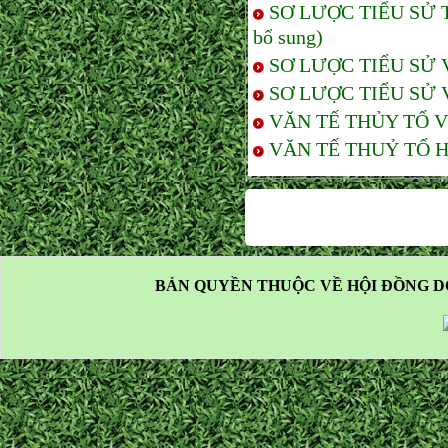
SƠ LƯỢC TIỂU SỬ T
bổ sung)
SƠ LƯỢC TIỂU SỬ VŨ
SƠ LƯỢC TIỂU SỬ
VĂN TẾ THỦY TỔ V
VĂN TẾ THUỶ TỔ HỌ
BẢN QUYỀN THUỘC VỀ HỘI ĐỒNG D