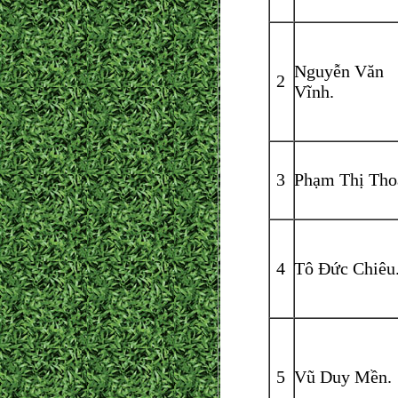
Nguyễn Văn
2
Vĩnh.
3
Phạm Thị Tho
4
Tô Đức Chiêu
5
Vũ Duy Mền.