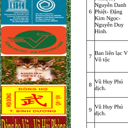
Nguyễn Danh
6
Phiệt- Đặng
Kim Ngọc-
Nguyễn Duy
Hinh.
Ban liên lạc V
7
Võ tộc
Vũ Huy Phú
8
dịch.
Vũ Huy Phú
9
dịch.