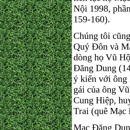
Nội 1998, phần
159-160).
Chúng tôi cũng
Quý Đôn và Mạ
dòng họ Vũ Hộ, 
Đăng Dung (14
ý kiến với ông
gái của ông Vũ
Cung Hiệp, hu
Trai (quê Mạc
Mạc Đăng Dung