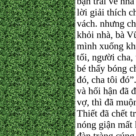
bạn trai về nhà
lời giải thích 
vách. nhưng ch
khỏi nhà, bà Vũ
mình xuống kh
tối, người cha,
bé thấy bóng ch
đó, cha tôi đó
và hối hận đã 
vợ, thì đã muộ
Thiết đã chết t
nóng giận mất 
đàn tràng cúng