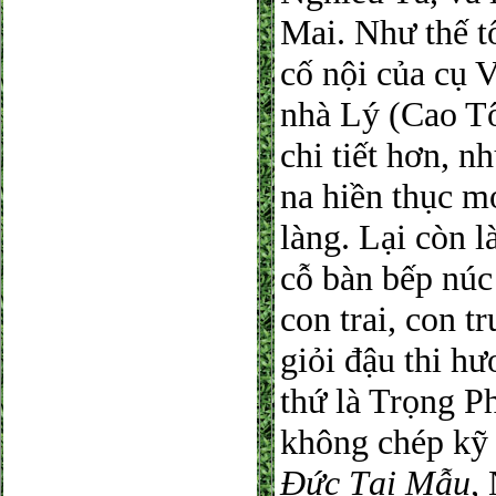
Mai. Như thế t
cố nội của cụ V
nhà Lý (Cao T
chi tiết hơn, n
na hiền thục m
làng. Lại còn l
cỗ bàn bếp núc
con trai, con t
giỏi đậu thi hư
thứ là Trọng Ph
không chép kỹ 
Đức Tại Mẫu
,