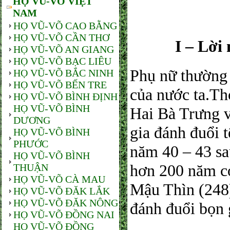
HỌ VŨ-VÕ VIỆT
NAM
HỌ VŨ-VÕ CAO BẰNG
HỌ VŨ-VÕ CẦN THƠ
I – Lời
HỌ VŨ-VÕ AN GIANG
HỌ VŨ-VÕ BẠC LIÊU
Phụ nữ thường c
HỌ VŨ-VÕ BẮC NINH
HỌ VŨ-VÕ BẾN TRE
của nước ta.Th
HỌ VŨ-VÕ BÌNH ĐỊNH
HỌ VŨ-VÕ BÌNH
Hai Bà Trưng 
DƯƠNG
gia đánh đuổi 
HỌ VŨ-VÕ BÌNH
PHƯỚC
năm 40 – 43 sa
HỌ VŨ-VÕ BÌNH
hơn 200 năm c
THUẬN
HỌ VŨ-VÕ CÀ MAU
Mậu Thìn (248
HỌ VŨ-VÕ ĐĂK LẮK
HỌ VŨ-VÕ ĐĂK NÔNG
đánh đuổi bọn
HỌ VŨ-VÕ ĐỒNG NAI
HỌ VŨ-VÕ ĐỒNG