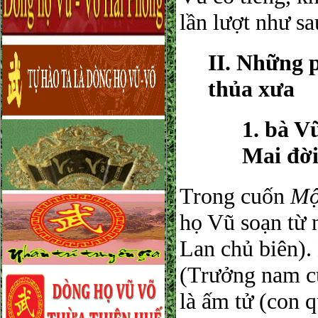
lần lượt như sa
II. Những 
thủa xưa
1. bà V
Mai đời
Trong cuốn
Mộ
họ Vũ soạn từ
Lan chủ biên)
(Trưởng nam c
là ấm tử (con 