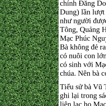
chính Đăng Do
Dung) lần lượt
như người được
Tông, Quảng Hò
Mạc Phúc Nguy
Bà không đẻ r
có nuôi con lớ
có sinh với M
chúa. Nên bà c
Tiểu sử bà Vũ 
ghi lại trong 
liên lạc họ Mạ