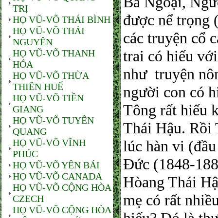
Bà Ngoại, Ngư
TRỊ
được nể trọng 
HỌ VŨ-VÕ THÁI BÌNH
HỌ VŨ-VÕ THÁI
các truyện cổ c
NGUYÊN
trai có hiếu vớ
HỌ VŨ-VÕ THANH
HÓA
như truyện nô
HỌ VŨ-VÕ THỪA
THIÊN HUẾ
người con có h
HỌ VŨ-VÕ TIỀN
Tông rất hiếu 
GIANG
HỌ VŨ-VÕ TUYÊN
Thái Hậu. Rồi 
QUANG
HỌ VŨ-VÕ VĨNH
lúc hàn vi (đầ
PHÚC
Đức (1848-1883
HỌ VŨ-VÕ YÊN BÁI
HỌ VŨ-VÕ CANADA
Hòang Thái Hậu
HỌ VŨ-VÕ CỘNG HÒA
mẹ có rất nhiề
CZECH
HỌ VŨ-VÕ CỘNG HÒA