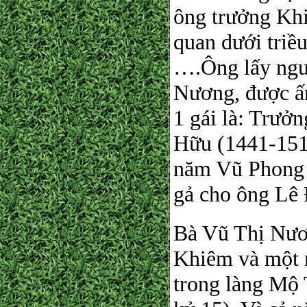
ông trưởng Kh
quan dưới triề
….Ông lấy ngườ
Nương, được ấm
1 gái là: Trưở
Hữu (1441-1511
năm Vũ Phong (
gả cho ông Lê 
Bà Vũ Thị Nươ
Khiêm và một n
trong làng Mộ 