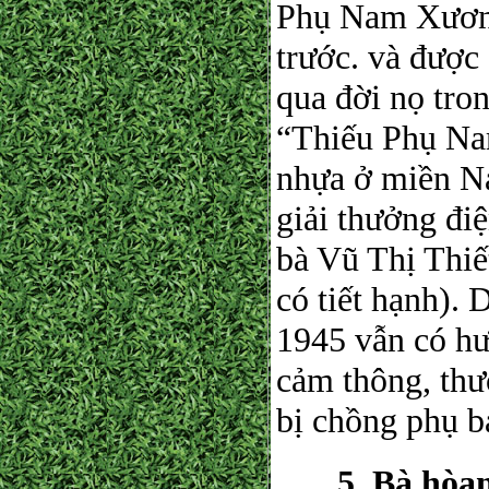
Phụ Nam Xương
trước. và được
qua đời nọ tro
“Thiếu Phụ Na
nhựa ở miền N
giải thưởng điệ
bà Vũ Thị Thiế
có tiết hạnh).
1945 vẫn có hư
cảm thông, thư
bị chồng phụ bạ
5. Bà hòa