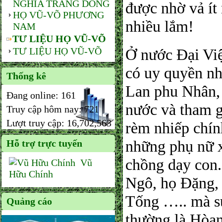
NGHĨA TRANG DÒNG
được nhờ vả ít
HỌ VŨ-VÕ PHƯƠNG
nhiều lắm!
NAM
TƯ LIỆU HỌ VŨ-VÕ
TƯ LIỆU HỌ VŨ-VÕ
Ở nước Đại Việt
có uy quyền n
Thống kê
Lan phu Nhân, 
Đang online:
161
nước và tham g
Truy cập hôm nay:
721
Lượt truy cập:
16,702,563
rèm nhiếp chín
những phụ nữ xu
Hỗ trợ trực tuyến
chồng dạy con.
Vũ
Hữu Chính
Ngô, họ Đặng, 
Tống ….. mà sử
Quảng cáo
thường là Hòan