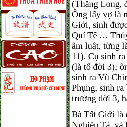
(Thăng Long, đ
Ông lấy vợ là 
Giới, sinh đượ
Quí Tế … Thủy 
âm luật, từng 
11). Cụ sinh ra
(là tổ đời 3); 
sinh ra Vũ Chi
Phụng, sinh ra
trưởng đời 3, 
Bà Tất Giới là
Nghiêu Tá, và 