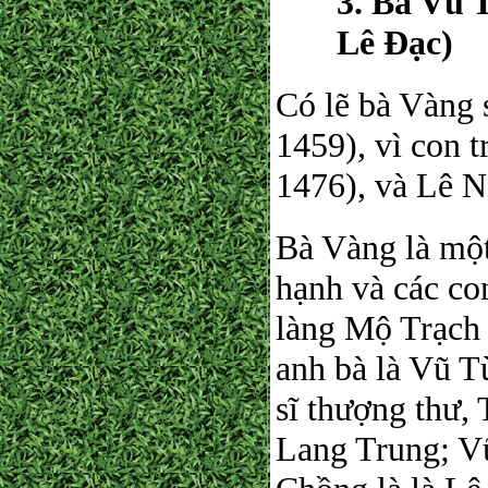
3. Bà Vũ 
Lê Đạc)
Có lẽ bà Vàng 
1459), vì con 
1476), và Lê N
Bà Vàng là một
hạnh và các con
làng Mộ Trạch 
anh bà là Vũ T
sĩ thượng thư,
Lang Trung; Vũ