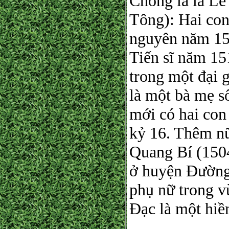
Chồng là là Lê
Tông): Hai con 
nguyên năm 15
Tiến sĩ năm 15
trong một đại 
là một bà mẹ s
mới có hai con
kỷ 16. Thêm nữ
Quang Bí (1504
ở huyện Đường 
phụ nữ trong 
Đạc là một hiề