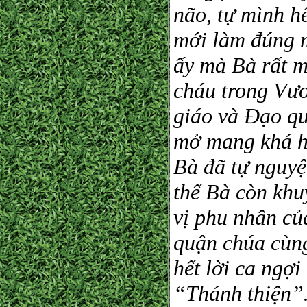
não, tự mình hế
mới làm đúng m
ấy mà Bà rất m
cháu trong Vươ
giáo và Đạo q
mở mang khá ho
Bà đã tự nguyệ
thế Bà còn kh
vị phu nhân củ
quận chúa cùn
hết lời ca ngợi
“Thánh thiện”