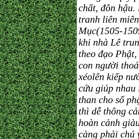
chất, đôn hậu.
tranh liên miên
Mục(1505-1509
khi nhà Lê tru
theo đạo Phật,
con người thoá
xéolên kiếp nư
cứu giúp nhau 
than cho số ph
thì dễ thông c
hoàn cảnh giàu 
càng phải chú 