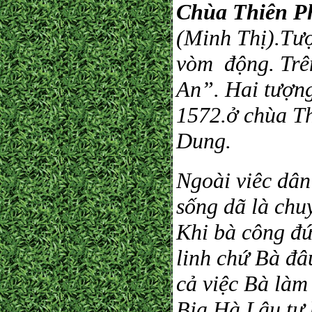
Chùa Thiên P
(Minh Thị).Tượ
vòm động. Trê
An”. Hai tượng
1572.ở chùa T
Dung.
Ngoài viêc dân
sống dã là chu
Khi bà công đứ
linh chứ Bà đâu
cả việc Bà làm 
Bia Hà Lâu tự 