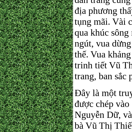
địa phương thấ
tụng mãi. Vài 
qua khúc sông 
ngút, vua dừng 
thế. Vua khảng
trinh tiết Vũ T
trang, ban sắc 
Đây là một truy
được chép vào 
Nguyễn Dữ, và
bà Vũ Thị Thiế