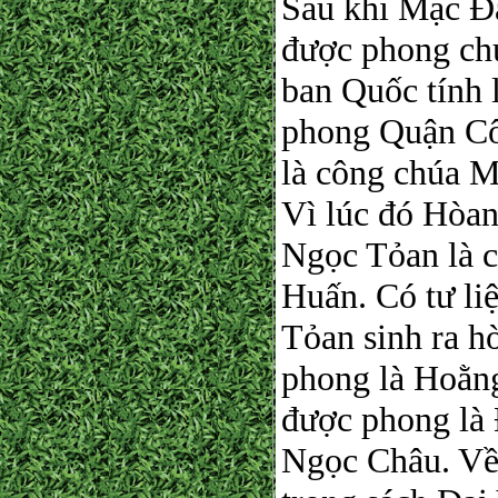
Sau khi Mạc Đ
được phong ch
ban Quốc tính 
phong Quận Cô
là công chúa M
Vì lúc đó Hòan
Ngọc Tỏan là 
Huấn. Có tư li
Tỏan sinh ra h
phong là Hoằn
được phong là
Ngọc Châu. Về 