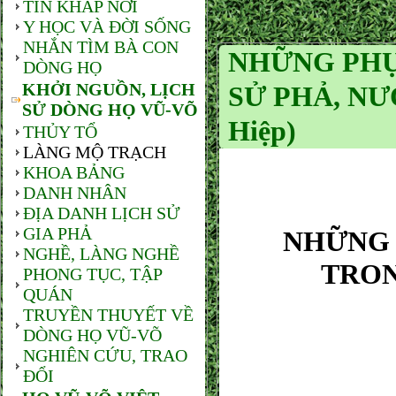
TIN KHẮP NƠI
Y HỌC VÀ ĐỜI SỐNG
NHẮN TÌM BÀ CON
NHỮNG PHỤ
DÒNG HỌ
KHỞI NGUỒN, LỊCH
SỬ PHẢ, NƯỚ
SỬ DÒNG HỌ VŨ-VÕ
Hiệp)
THỦY TỔ
LÀNG MỘ TRẠCH
KHOA BẢNG
DANH NHÂN
ĐỊA DANH LỊCH SỬ
GIA PHẢ
NH
ỮNG
NGHỀ, LÀNG NGHỀ
TRON
PHONG TỤC, TẬP
QUÁN
TRUYỀN THUYẾT VỀ
DÒNG HỌ VŨ-VÕ
NGHIÊN CỨU, TRAO
ĐỔI