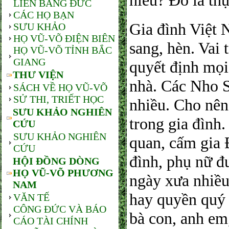
hiếu? Đó là thự
LIÊN BANG ĐỨC
CÁC HỌ BẠN
Gia đình Việt 
SƯU KHẢO
HỌ VŨ-VÕ ĐIỆN BIÊN
sang, hèn. Vai 
HỌ VŨ-VÕ TỈNH BẮC
GIANG
quyết định mọi
THƯ VIỆN
nhà. Các Nho S
SÁCH VỀ HỌ VŨ-VÕ
SỬ THI, TRIẾT HỌC
nhiều. Cho nên 
SƯU KHẢO NGHIÊN
trong gia đình.
CỨU
SƯU KHẢO NGHIÊN
quan, cấm gia 
CỨU
đình, phụ nữ đư
HỘI ĐỒNG DÒNG
HỌ VŨ-VÕ PHƯƠNG
ngày xưa nhiều
NAM
hay quyền quý 
VĂN TẾ
CÔNG ĐỨC VÀ BÁO
bà con, anh em
CÁO TÀI CHÍNH