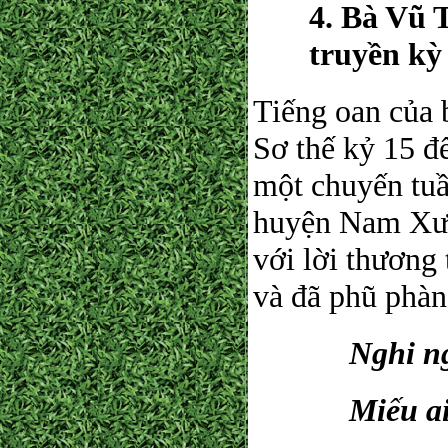
4. Bà Vũ 
truyền kỳ
Tiếng oan của 
Sơ thế kỷ 15 đ
một chuyến tuầ
huyện Nam Xươ
với lời thương 
và đã phũ phàn
Nghi n
Miếu ai nh