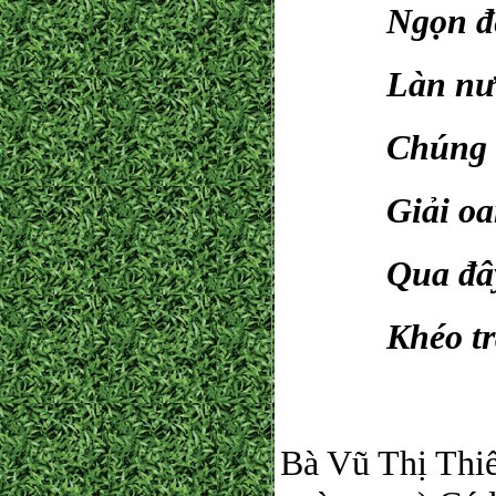
Ngọn đèn so
Làn nước xu
Chúng quả c
Giải oan lậ
Qua đây mới
Khéo trách 
Lê 
Bà Vũ Thị Thi