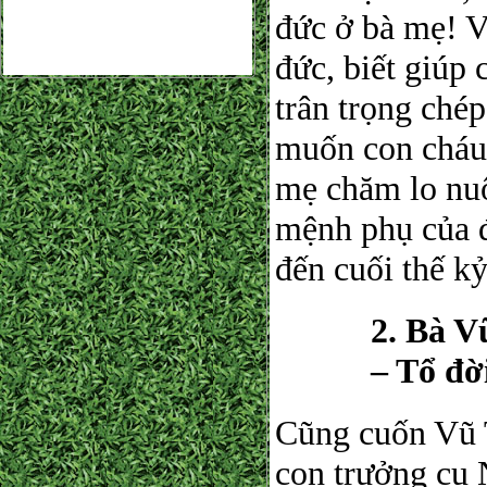
đức ở bà mẹ! V
đức, biết giúp 
trân trọng chép
muốn con cháu 
mẹ chăm lo nuô
mệnh phụ của đ
đến cuối thế k
2. Bà V
– Tổ đờ
Cũng cuốn Vũ 
con trưởng cụ 