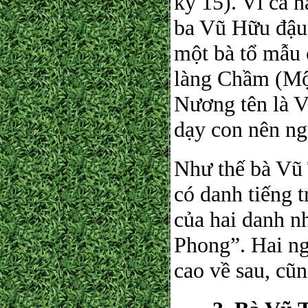
kỷ 15). Vì cả n
ba Vũ Hữu đậu 
một bà tổ mẫu 
làng Chầm (Mộ
Nương tên là V
dạy con nên ng
Như thế bà Vũ
có danh tiếng 
của hai danh n
Phong”. Hai ng
cao về sau, cũ