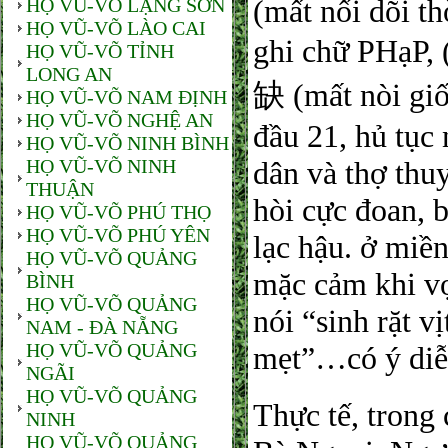
(mất nối dõi th
HỌ VŨ-VÕ LẠNG SƠN
HỌ VŨ-VÕ LÀO CAI
ghi chữ PHạP, 
HỌ VŨ-VÕ TỈNH
LONG AN
缺 (mất nòi giố
HỌ VŨ-VÕ NAM ĐỊNH
HỌ VŨ-VÕ NGHỆ AN
đầu 21, hủ tục
HỌ VŨ-VÕ NINH BÌNH
HỌ VŨ-VÕ NINH
dân và thợ thu
THUẬN
hòi cực đoan, 
HỌ VŨ-VÕ PHÚ THỌ
HỌ VŨ-VÕ PHÚ YÊN
lạc hậu. ở miề
HỌ VŨ-VÕ QUẢNG
mặc cảm khi vợ
BÌNH
HỌ VŨ-VÕ QUẢNG
nói “sinh rặt vị
NAM - ĐÀ NẴNG
HỌ VŨ-VÕ QUẢNG
mẹt”…có ý diễ
NGÃI
HỌ VŨ-VÕ QUẢNG
Thực tế, trong
NINH
HỌ VŨ-VÕ QUẢNG