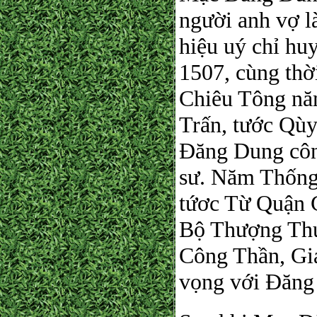
người anh vợ l
hiệu uý chỉ hu
1507, cùng thờ
Chiêu Tông nă
Trấn, tước Qùy
Đăng Dung côn
sư. Năm Thống
tứơc Từ Quận 
Bộ Thượng Thư
Công Thần, Gia
vọng với Đăng