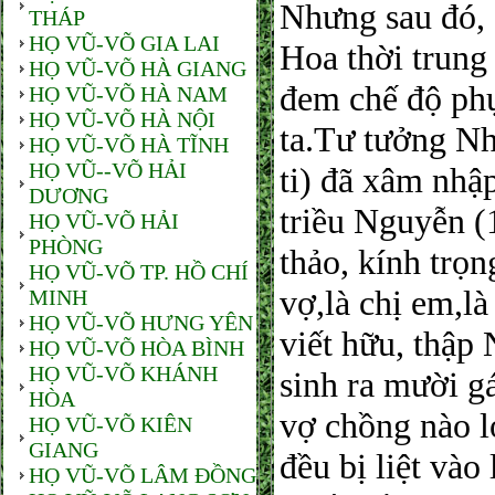
Nhưng sau đó, 
THÁP
HỌ VŨ-VÕ GIA LAI
Hoa thời trung
HỌ VŨ-VÕ HÀ GIANG
đem chế độ ph
HỌ VŨ-VÕ HÀ NAM
HỌ VŨ-VÕ HÀ NỘI
ta.Tư tưởng N
HỌ VŨ-VÕ HÀ TĨNH
HỌ VŨ--VÕ HẢI
ti) đã xâm nhập
DƯƠNG
triều Nguyễn (
HỌ VŨ-VÕ HẢI
PHÒNG
thảo, kính trọn
HỌ VŨ-VÕ TP. HỒ CHÍ
vợ,là chị em,l
MINH
HỌ VŨ-VÕ HƯNG YÊN
viết hữu, thập 
HỌ VŨ-VÕ HÒA BÌNH
HỌ VŨ-VÕ KHÁNH
sinh ra mười gá
HÒA
vợ chồng nào lớ
HỌ VŨ-VÕ KIÊN
GIANG
đều bị liệt vào
HỌ VŨ-VÕ LÂM ĐỒNG