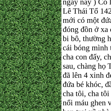
ngày nay ) Có 
Lê Thái Tổ 14
mới có một đứa 
đóng đồn ở xa q
bi bô, thường 
cái bóng mình 
cha con đấy, ch
sau, chàng họ 
đã lên 4 xinh 
đứa bé khóc, đ
cha tôi, cha tô
nổi máu ghen v