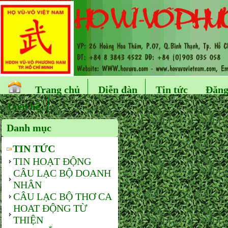
Trang chủ
Diễn đàn
Tin tức
Đăng
Liên hệ
Danh mục
TIN TỨC
TIN HOẠT ĐỘNG
CÂU LẠC BỘ DOANH
NHÂN
CÂU LẠC BỘ THƠ CA
HOAT ĐỘNG TỪ
THIỆN