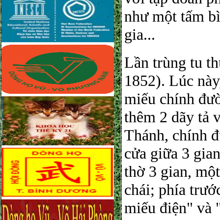
như một tấm b
gia...
Lần trùng tu t
1852). Lúc nà
miếu chính đườ
thêm 2 dãy tả 
Thánh, chính đ
cửa giữa 3 gian
thờ 3 gian, một
chái; phía trư
miếu điện" và 