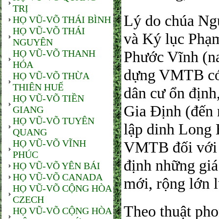
TRỊ
Lý do chúa Ngu
HỌ VŨ-VÕ THÁI BÌNH
HỌ VŨ-VÕ THÁI
và Ký lục Phạm
NGUYÊN
HỌ VŨ-VÕ THANH
Phước Vĩnh (n
HÓA
dựng VMTB có t
HỌ VŨ-VÕ THỪA
THIÊN HUẾ
dân cư ổn định,
HỌ VŨ-VÕ TIỀN
Gia Định (đến
GIANG
HỌ VŨ-VÕ TUYÊN
lập dinh Long 
QUANG
HỌ VŨ-VÕ VĨNH
VMTB đối với 
PHÚC
định những giá 
HỌ VŨ-VÕ YÊN BÁI
HỌ VŨ-VÕ CANADA
mới, rộng lớn l
HỌ VŨ-VÕ CỘNG HÒA
CZECH
Theo thuật ph
HỌ VŨ-VÕ CỘNG HÒA