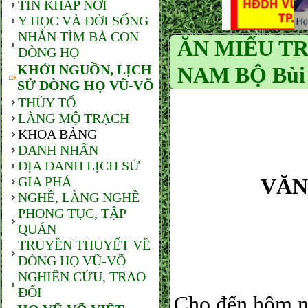
TIN KHẮP NƠI
Y HỌC VÀ ĐỜI SỐNG
NHẮN TÌM BÀ CON
ĂN MIẾU TR
DÒNG HỌ
KHỞI NGUỒN, LỊCH
NAM BỘ Bùi Q
SỬ DÒNG HỌ VŨ-VÕ
THỦY TỔ
LÀNG MỘ TRẠCH
KHOA BẢNG
DANH NHÂN
ĐỊA DANH LỊCH SỬ
GIA PHẢ
VĂN
NGHỀ, LÀNG NGHỀ
PHONG TỤC, TẬP
QUÁN
TRUYỀN THUYẾT VỀ
DÒNG HỌ VŨ-VÕ
NGHIÊN CỨU, TRAO
ĐỔI
Cho đến hôm na