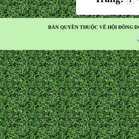
1
BẢN QUYỀN THUỘC VỀ HỘI ĐỒNG D