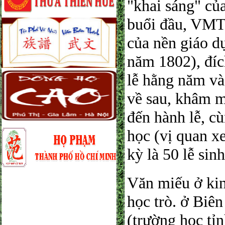
"khai sáng" củ
buổi đầu, VMTB
của nền giáo d
năm 1802), đí
lễ hằng năm và
về sau, khâm m
đến hành lễ, c
học (vị quan x
kỳ là 50 lễ sin
Văn miếu ở kin
học trò. ở Biê
(trường học tỉ