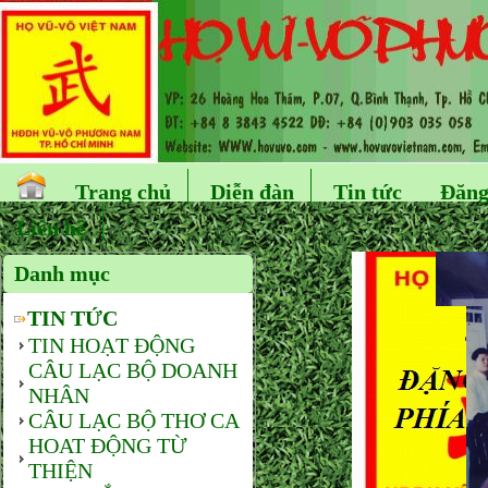
Trang chủ
Diễn đàn
Tin tức
Đăng
Liên hệ
Danh mục
TIN TỨC
TIN HOẠT ĐỘNG
CÂU LẠC BỘ DOANH
NHÂN
CÂU LẠC BỘ THƠ CA
HOAT ĐỘNG TỪ
THIỆN