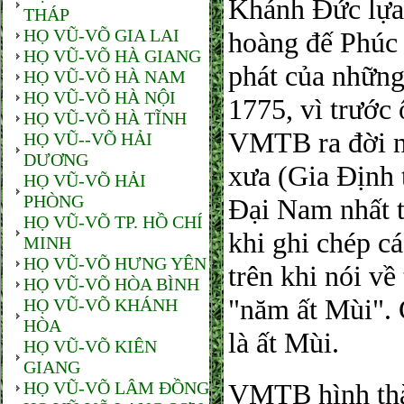
Khánh Đức lựa
THÁP
HỌ VŨ-VÕ GIA LAI
hoàng đế Phúc 
HỌ VŨ-VÕ HÀ GIANG
phát của nhữn
HỌ VŨ-VÕ HÀ NAM
HỌ VŨ-VÕ HÀ NỘI
1775, vì trước
HỌ VŨ-VÕ HÀ TĨNH
VMTB ra đời nă
HỌ VŨ--VÕ HẢI
DƯƠNG
xưa (Gia Định 
HỌ VŨ-VÕ HẢI
PHÒNG
Đại Nam nhất t
HỌ VŨ-VÕ TP. HỒ CHÍ
khi ghi chép cá
MINH
HỌ VŨ-VÕ HƯNG YÊN
trên khi nói v
HỌ VŨ-VÕ HÒA BÌNH
"năm ất Mùi". 
HỌ VŨ-VÕ KHÁNH
HÒA
là ất Mùi.
HỌ VŨ-VÕ KIÊN
GIANG
HỌ VŨ-VÕ LÂM ĐỒNG
VMTB hình th