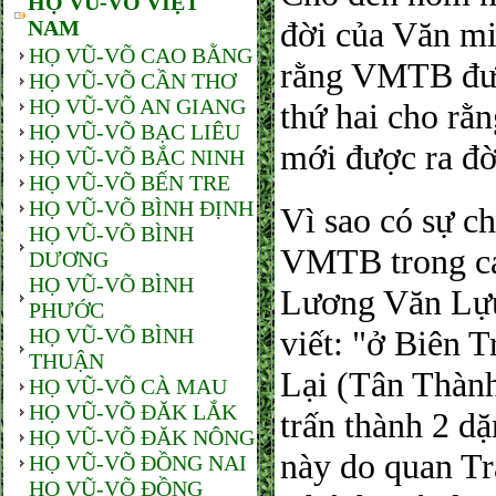
HỌ VŨ-VÕ VIỆT
đời của Văn m
NAM
HỌ VŨ-VÕ CAO BẰNG
rằng VMTB đượ
HỌ VŨ-VÕ CẦN THƠ
HỌ VŨ-VÕ AN GIANG
thứ hai cho r
HỌ VŨ-VÕ BẠC LIÊU
mới được ra đờ
HỌ VŨ-VÕ BẮC NINH
HỌ VŨ-VÕ BẾN TRE
HỌ VŨ-VÕ BÌNH ĐỊNH
Vì sao có sự ch
HỌ VŨ-VÕ BÌNH
VMTB trong các
DƯƠNG
HỌ VŨ-VÕ BÌNH
Lương Văn Lựu,
PHƯỚC
HỌ VŨ-VÕ BÌNH
viết: "ở Biên 
THUẬN
Lại (Tân Thành
HỌ VŨ-VÕ CÀ MAU
HỌ VŨ-VÕ ĐĂK LẮK
trấn thành 2 d
HỌ VŨ-VÕ ĐĂK NÔNG
này do quan T
HỌ VŨ-VÕ ĐỒNG NAI
HỌ VŨ-VÕ ĐỒNG