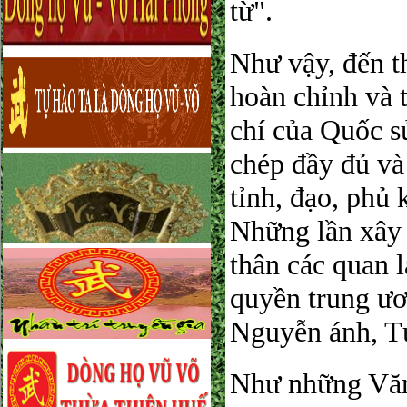
từ".
Như vậy, đến 
hoàn chỉnh và 
chí của Quốc 
chép đầy đủ và 
tỉnh, đạo, phủ 
Những lần xây
thân các quan 
quyền trung ươ
Nguyễn ánh, Tự
Như những Văn