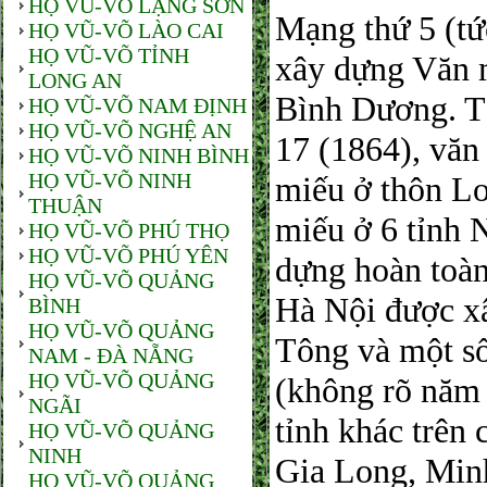
HỌ VŨ-VÕ LẠNG SƠN
Mạng thứ 5 (tứ
HỌ VŨ-VÕ LÀO CAI
HỌ VŨ-VÕ TỈNH
xây dựng Văn 
LONG AN
Bình Dương. T
HỌ VŨ-VÕ NAM ĐỊNH
HỌ VŨ-VÕ NGHỆ AN
17 (1864), văn
HỌ VŨ-VÕ NINH BÌNH
HỌ VŨ-VÕ NINH
miếu ở thôn Lo
THUẬN
miếu ở 6 tỉnh 
HỌ VŨ-VÕ PHÚ THỌ
HỌ VŨ-VÕ PHÚ YÊN
dựng hoàn toàn
HỌ VŨ-VÕ QUẢNG
Hà Nội được x
BÌNH
HỌ VŨ-VÕ QUẢNG
Tông và một số
NAM - ĐÀ NẴNG
HỌ VŨ-VÕ QUẢNG
(không rõ năm 
NGÃI
tỉnh khác trên
HỌ VŨ-VÕ QUẢNG
NINH
Gia Long, Min
HỌ VŨ-VÕ QUẢNG