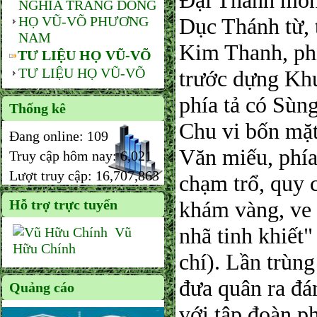
Đại Thành môn
NGHĨA TRANG DÒNG
HỌ VŨ-VÕ PHƯƠNG
Dục Thánh từ, 
NAM
Kim Thanh, phí
TƯ LIỆU HỌ VŨ-VÕ
TƯ LIỆU HỌ VŨ-VÕ
trước dựng Khu
phía tả có Sùn
Thống kê
Chu vi bốn mặt
Đang online:
109
Văn miếu, phía
Truy cập hôm nay:
6,021
Lượt truy cập:
16,707,863
chạm trổ, quy c
Hỗ trợ trực tuyến
khám vàng, ve 
nhã tinh khiết
Vũ
Hữu Chính
chí). Lần trùn
đưa quân ra đá
Quảng cáo
với tập đoàn p