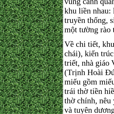
vùng cảnh qua
khu liền nhau: 
truyền thống, s
một tường rào 
Về chi tiết, kh
chái), kiến trúc
triết, nhà giá
(Trịnh Hoài Đ
miếu gồm miếu 
trái thờ tiền h
thờ chính, nêu
và tuyên dương