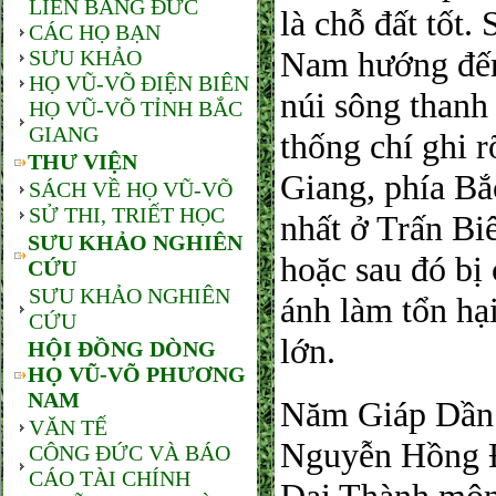
LIÊN BANG ĐỨC
là chỗ đất tốt.
CÁC HỌ BẠN
Nam hướng đến 
SƯU KHẢO
HỌ VŨ-VÕ ĐIỆN BIÊN
núi sông thanh
HỌ VŨ-VÕ TỈNH BẮC
GIANG
thống chí ghi 
THƯ VIỆN
Giang, phía Bắ
SÁCH VỀ HỌ VŨ-VÕ
SỬ THI, TRIẾT HỌC
nhất ở Trấn Bi
SƯU KHẢO NGHIÊN
hoặc sau đó bị
CỨU
SƯU KHẢO NGHIÊN
ánh làm tổn hạ
CỨU
lớn.
HỘI ĐỒNG DÒNG
HỌ VŨ-VÕ PHƯƠNG
NAM
Năm Giáp Dần 
VĂN TẾ
Nguyễn Hồng Đô
CÔNG ĐỨC VÀ BÁO
CÁO TÀI CHÍNH