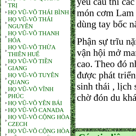
yêu cầu thì các
TRỊ
món cơm Lam h
HỌ VŨ-VÕ THÁI BÌNH
HỌ VŨ-VÕ THÁI
dùng tay bốc n
NGUYÊN
HỌ VŨ-VÕ THANH
Phận sự trĩu n
HÓA
HỌ VŨ-VÕ THỪA
vận hội mở man
THIÊN HUẾ
HỌ VŨ-VÕ TIỀN
cao. Theo đó n
GIANG
được phát triển
HỌ VŨ-VÕ TUYÊN
QUANG
sinh thái , lịc
HỌ VŨ-VÕ VĨNH
chờ đón du kh
PHÚC
HỌ VŨ-VÕ YÊN BÁI
HỌ VŨ-VÕ CANADA
HỌ VŨ-VÕ CỘNG HÒA
CZECH
HỌ VŨ-VÕ CỘNG HÒA