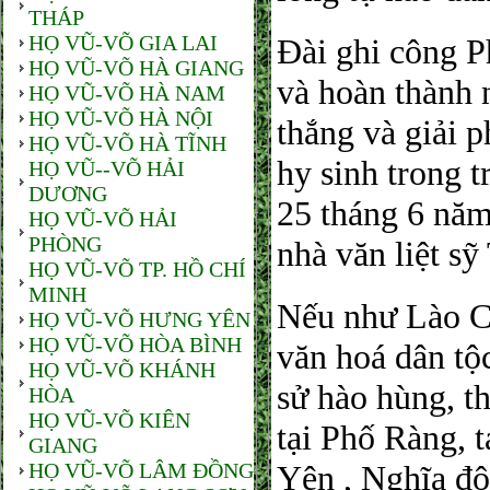
THÁP
HỌ VŨ-VÕ GIA LAI
Đài ghi công P
HỌ VŨ-VÕ HÀ GIANG
và hoàn thành
HỌ VŨ-VÕ HÀ NAM
HỌ VŨ-VÕ HÀ NỘI
thắng và giải p
HỌ VŨ-VÕ HÀ TĨNH
hy sinh trong t
HỌ VŨ--VÕ HẢI
DƯƠNG
25 tháng 6 năm
HỌ VŨ-VÕ HẢI
PHÒNG
nhà văn liệt sỹ
HỌ VŨ-VÕ TP. HỒ CHÍ
MINH
Nếu như Lào Cai
HỌ VŨ-VÕ HƯNG YÊN
HỌ VŨ-VÕ HÒA BÌNH
văn hoá dân tộc
HỌ VŨ-VÕ KHÁNH
sử hào hùng, t
HÒA
HỌ VŨ-VÕ KIÊN
tại Phố Ràng, 
GIANG
HỌ VŨ-VÕ LÂM ĐỒNG
Yên , Nghĩa đô