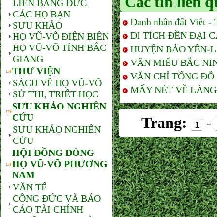
Các tin liên 
LIÊN BANG ĐỨC
CÁC HỌ BẠN
Danh nhân đất Việt -
SƯU KHẢO
DI TÍCH ĐỀN ĐẠI CẠ
HỌ VŨ-VÕ ĐIỆN BIÊN
HỌ VŨ-VÕ TỈNH BẮC
HUYỆN BẢO YÊN-LÀO 
GIANG
VĂN MIẾU BẮC NINH 
THƯ VIỆN
VĂN CHỈ TỔNG ĐỖ X
SÁCH VỀ HỌ VŨ-VÕ
MẤY NÉT VỀ LÀNG 
SỬ THI, TRIẾT HỌC
SƯU KHẢO NGHIÊN
CỨU
Trang:
-
1
SƯU KHẢO NGHIÊN
CỨU
HỘI ĐỒNG DÒNG
HỌ VŨ-VÕ PHƯƠNG
NAM
VĂN TẾ
CÔNG ĐỨC VÀ BÁO
CÁO TÀI CHÍNH