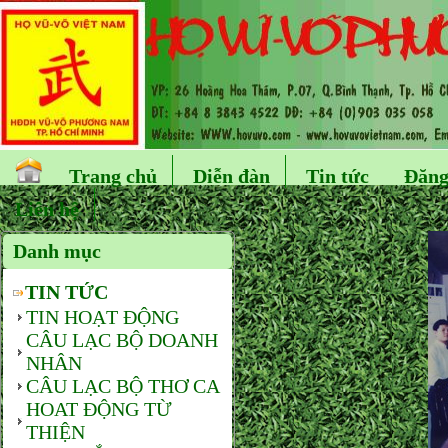
Trang chủ
Diễn đàn
Tin tức
Đăng
Liên hệ
Danh mục
TIN TỨC
TIN HOẠT ĐỘNG
CÂU LẠC BỘ DOANH
NHÂN
CÂU LẠC BỘ THƠ CA
HOAT ĐỘNG TỪ
THIỆN