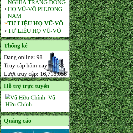
NGHĨA TRANG DÒNG
HỌ VŨ-VÕ PHƯƠNG
NAM
TƯ LIỆU HỌ VŨ-VÕ
TƯ LIỆU HỌ VŨ-VÕ
Thống kê
Đang online:
98
Truy cập hôm nay:
5,233
Lượt truy cập:
16,718,058
Hỗ trợ trực tuyến
Vũ
Hữu Chính
Quảng cáo