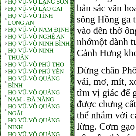
HỌ VŨ-VÕ LẠNG SƠN
bản sắc văn ho
HỌ VŨ-VÕ LÀO CAI
HỌ VŨ-VÕ TỈNH
sông Hồng ga t
LONG AN
vào đền thờ ô
HỌ VŨ-VÕ NAM ĐỊNH
HỌ VŨ-VÕ NGHỆ AN
nhớmột dành tư
HỌ VŨ-VÕ NINH BÌNH
HỌ VŨ-VÕ NINH
Cảnh Hưng kh
THUẬN
HỌ VŨ-VÕ PHÚ THỌ
Dừng chân Phố 
HỌ VŨ-VÕ PHÚ YÊN
HỌ VŨ-VÕ QUẢNG
vải, mơ, mít, 
BÌNH
tìm vị giác để
HỌ VŨ-VÕ QUẢNG
NAM - ĐÀ NẴNG
được chưng cất
HỌ VŨ-VÕ QUẢNG
thể nhắm với c
NGÃI
HỌ VŨ-VÕ QUẢNG
lừng. Cơm gạo 
NINH
HỌ VŨ-VÕ QUẢNG