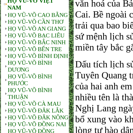
HỌ VŨ-VÕ VIỆT
văn hoá của Bả
NAM
Cai. Bề ngoài 
HỌ VŨ-VÕ CAO BẰNG
HỌ VŨ-VÕ CẦN THƠ
trải qua bao bi
HỌ VŨ-VÕ AN GIANG
sứ mệnh lịch s
HỌ VŨ-VÕ BẠC LIÊU
HỌ VŨ-VÕ BẮC NINH
miền tây bắc g
HỌ VŨ-VÕ BẾN TRE
HỌ VŨ-VÕ BÌNH ĐỊNH
Dấu tích lịch s
HỌ VŨ-VÕ BÌNH
DƯƠNG
Tuyên Quang t
HỌ VŨ-VÕ BÌNH
PHƯỚC
của hai anh e
HỌ VŨ-VÕ BÌNH
nhiều tên là t
THUẬN
HỌ VŨ-VÕ CÀ MAU
Nghị Lang ngà
HỌ VŨ-VÕ ĐĂK LẮK
bổ xung vào kh
HỌ VŨ-VÕ ĐĂK NÔNG
HỌ VŨ-VÕ ĐỒNG NAI
lòng tự hào dân
HỌ VŨ-VÕ ĐỒNG