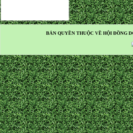
BẢN QUYỀN THUỘC VỀ HỘI ĐỒNG D