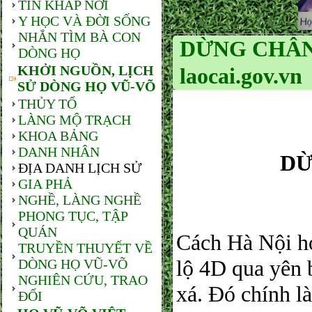
TIN KHẮP NƠI
Y HỌC VÀ ĐỜI SỐNG
NHẮN TÌM BÀ CON
DỪNG CHÂN 
DÒNG HỌ
KHỞI NGUỒN, LỊCH
laocai.gov.vn
SỬ DÒNG HỌ VŨ-VÕ
THỦY TỔ
LÀNG MỘ TRẠCH
KHOA BẢNG
DANH NHÂN
DỪ
ĐỊA DANH LỊCH SỬ
GIA PHẢ
NGHỀ, LÀNG NGHỀ
PHONG TỤC, TẬP
QUÁN
Cách Hà Nội h
TRUYỀN THUYẾT VỀ
lộ 4D qua yên 
DÒNG HỌ VŨ-VÕ
NGHIÊN CỨU, TRAO
xá. Đó chính là
ĐỔI