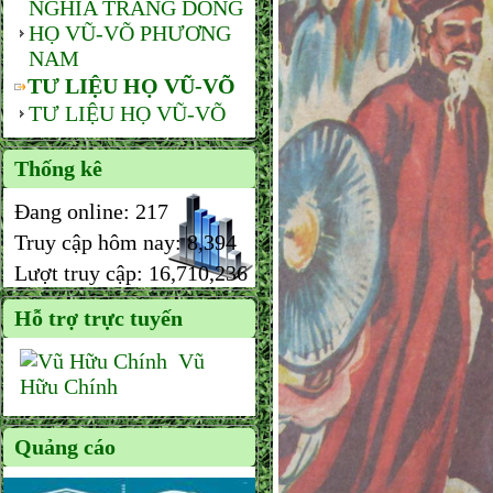
NGHĨA TRANG DÒNG
HỌ VŨ-VÕ PHƯƠNG
NAM
TƯ LIỆU HỌ VŨ-VÕ
TƯ LIỆU HỌ VŨ-VÕ
Thống kê
Đang online:
217
Truy cập hôm nay:
8,394
Lượt truy cập:
16,710,236
Hỗ trợ trực tuyến
Vũ
Hữu Chính
Quảng cáo