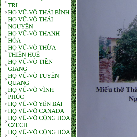
TRỊ
HỌ VŨ-VÕ THÁI BÌNH
HỌ VŨ-VÕ THÁI
NGUYÊN
HỌ VŨ-VÕ THANH
HÓA
HỌ VŨ-VÕ THỪA
THIÊN HUẾ
HỌ VŨ-VÕ TIỀN
GIANG
HỌ VŨ-VÕ TUYÊN
QUANG
HỌ VŨ-VÕ VĨNH
PHÚC
HỌ VŨ-VÕ YÊN BÁI
HỌ VŨ-VÕ CANADA
HỌ VŨ-VÕ CỘNG HÒA
CZECH
HỌ VŨ-VÕ CỘNG HÒA