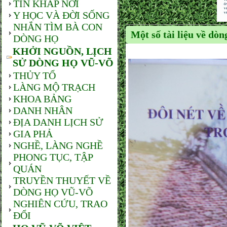
TIN KHẮP NƠI
Y HỌC VÀ ĐỜI SỐNG
NHẮN TÌM BÀ CON
Một số tài liệu về dò
DÒNG HỌ
KHỞI NGUỒN, LỊCH
SỬ DÒNG HỌ VŨ-VÕ
THỦY TỔ
LÀNG MỘ TRẠCH
KHOA BẢNG
DANH NHÂN
ĐỊA DANH LỊCH SỬ
GIA PHẢ
NGHỀ, LÀNG NGHỀ
PHONG TỤC, TẬP
QUÁN
TRUYỀN THUYẾT VỀ
DÒNG HỌ VŨ-VÕ
NGHIÊN CỨU, TRAO
ĐỔI