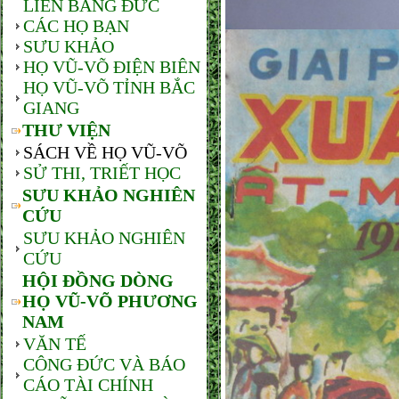
LIÊN BANG ĐỨC
CÁC HỌ BẠN
SƯU KHẢO
HỌ VŨ-VÕ ĐIỆN BIÊN
HỌ VŨ-VÕ TỈNH BẮC
GIANG
THƯ VIỆN
SÁCH VỀ HỌ VŨ-VÕ
SỬ THI, TRIẾT HỌC
SƯU KHẢO NGHIÊN
CỨU
SƯU KHẢO NGHIÊN
CỨU
HỘI ĐỒNG DÒNG
HỌ VŨ-VÕ PHƯƠNG
NAM
VĂN TẾ
CÔNG ĐỨC VÀ BÁO
CÁO TÀI CHÍNH