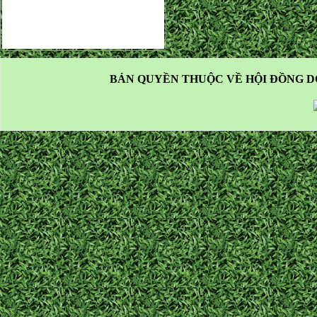
BẢN QUYỀN THUỘC VỀ HỘI ĐỒNG D