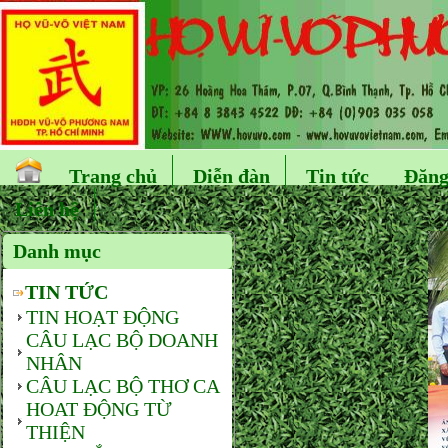
Trang chủ
Diễn đàn
Tin tức
Đăng
Liên hệ
Danh mục
TIN TỨC
TIN HOẠT ĐỘNG
CÂU LẠC BỘ DOANH
NHÂN
CÂU LẠC BỘ THƠ CA
HOAT ĐỘNG TỪ
THIỆN