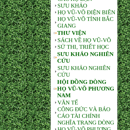
SƯU KHẢO
HỌ VŨ-VÕ ĐIỆN BIÊN
HỌ VŨ-VÕ TỈNH BẮC
GIANG
THƯ VIỆN
SÁCH VỀ HỌ VŨ-VÕ
SỬ THI, TRIẾT HỌC
SƯU KHẢO NGHIÊN
CỨU
SƯU KHẢO NGHIÊN
CỨU
HỘI ĐỒNG DÒNG
HỌ VŨ-VÕ PHƯƠNG
NAM
VĂN TẾ
CÔNG ĐỨC VÀ BÁO
CÁO TÀI CHÍNH
NGHĨA TRANG DÒNG
HỌ VŨ-VÕ PHƯƠNG