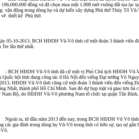
 196.000.000 đồng và đã chọn mua một 1.008 mét vuông đất tọa lạc t
g vận động trong dòng họ và dự kiến xây dựng Phủ thờ Thủy Tổ Vũ-
 vẽ thiết kế Phủ thờ.
ày 05-10-2013, BCH HĐDH Vũ-Võ tỉnh cử một đoàn 3 thành viên đi
 Tre lần thứ nhất.
BCH HĐDH Vũ-Võ tỉnh đã cử một vị Phó Chủ tịch HĐDH Vũ-Võ tỉ
u Quốc hội tỉnh đang công tác ở Hà Nội đến viếng Đại tướng Võ Nguy
2013, HĐDH Vũ-Võ tỉnh cũng cử một đoàn 3 thành viên đến viếng Đạ
ng Nhất, thành phố Hồ Chí Minh. Sau đó dự họp mặt và giao lưu bà c
 Nam Bộ, do HĐDH Vũ-Võ phương Nam tổ chức tại quận Tân Bình
ài ra, từ đầu năm 2013 đến nay, trong BCH HĐDH Vũ Võ tỉnh Bạ
ng các gia đình trong dòng họ Vũ-Võ trong tỉnh có hữu sự, tạo sự gắn
-Võ.