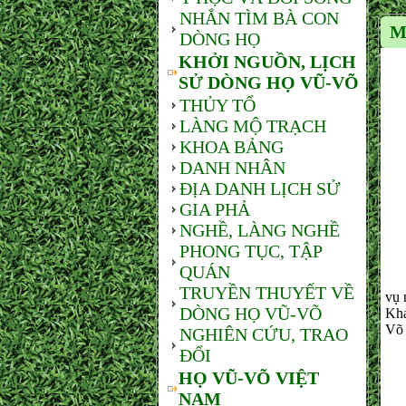
NHẮN TÌM BÀ CON
M
DÒNG HỌ
KHỞI NGUỒN, LỊCH
SỬ DÒNG HỌ VŨ-VÕ
THỦY TỔ
LÀNG MỘ TRẠCH
KHOA BẢNG
DANH NHÂN
ĐỊA DANH LỊCH SỬ
GIA PHẢ
NGHỀ, LÀNG NGHỀ
PHONG TỤC, TẬP
QUÁN
- N
TRUYỀN THUYẾT VỀ
vụ 
DÒNG HỌ VŨ-VÕ
Khá
Võ 
NGHIÊN CỨU, TRAO
ĐỔI
HỌ VŨ-VÕ VIỆT
NAM
- B