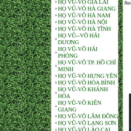
HỌ VŨ-VÕ GIA LAI
Bạc
HỌ VŨ-VÕ HÀ GIANG
HỌ VŨ-VÕ HÀ NAM
HỌ VŨ-VÕ HÀ NỘI
HỌ VŨ-VÕ HÀ TĨNH
HỌ VŨ--VÕ HẢI
DƯƠNG
HỌ VŨ-VÕ HẢI
PHÒNG
HỌ VŨ-VÕ TP. HỒ CHÍ
MINH
HỌ VŨ-VÕ HƯNG YÊN
HỌ VŨ-VÕ HÒA BÌNH
HỌ VŨ-VÕ KHÁNH
HÒA
HỌ VŨ-VÕ KIÊN
GIANG
HỌ VŨ-VÕ LÂM ĐỒNG
HỌ VŨ-VÕ LẠNG SƠN
HỌ VŨ-VÕ LÀO CAI