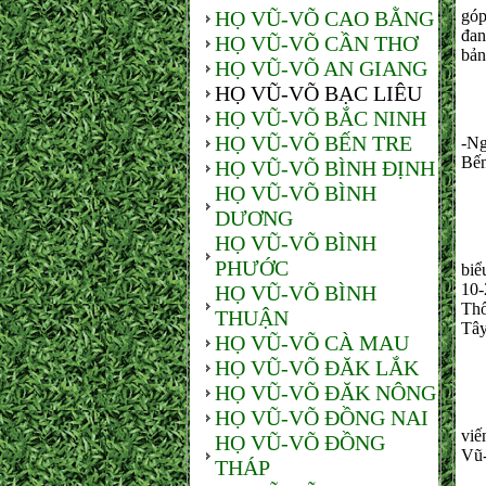
HỌ VŨ-VÕ CAO BẰNG
góp
đan
HỌ VŨ-VÕ CẦN THƠ
bản
HỌ VŨ-VÕ AN GIANG
HỌ VŨ-VÕ BẠC LIÊU
HỌ VŨ-VÕ BẮC NINH
HỌ VŨ-VÕ BẾN TRE
-Ng
Bến
HỌ VŨ-VÕ BÌNH ĐỊNH
HỌ VŨ-VÕ BÌNH
DƯƠNG
HỌ VŨ-VÕ BÌNH
- 
PHƯỚC
biể
10-
HỌ VŨ-VÕ BÌNH
Thố
THUẬN
Tây
HỌ VŨ-VÕ CÀ MAU
HỌ VŨ-VÕ ĐĂK LẮK
HỌ VŨ-VÕ ĐĂK NÔNG
HỌ VŨ-VÕ ĐỒNG NAI
Ngo
viế
HỌ VŨ-VÕ ĐỒNG
Vũ
THÁP