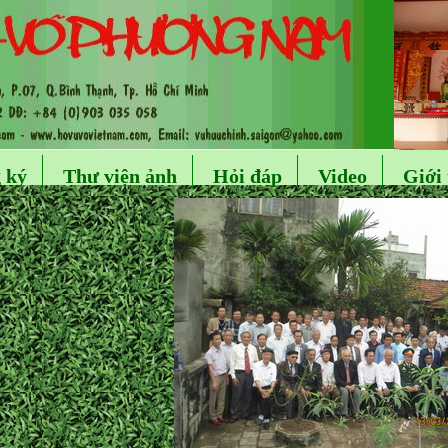
 ký
Thư viện ảnh
Hỏi đáp
Video
Giới 