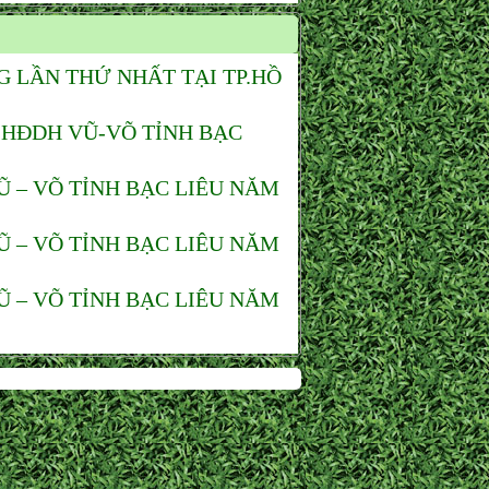
G LẦN THỨ NHẤT TẠI TP.HỒ
 HĐDH VŨ-VÕ TỈNH BẠC
 – VÕ TỈNH BẠC LIÊU NĂM
 – VÕ TỈNH BẠC LIÊU NĂM
 – VÕ TỈNH BẠC LIÊU NĂM