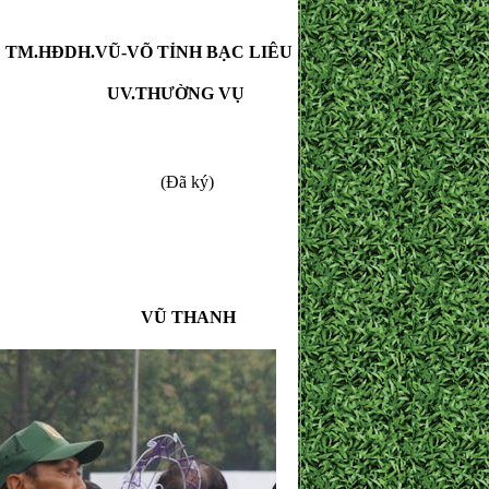
TM.HĐDH.VŨ-VÕ TỈNH BẠC LIÊU
UV.THƯỜNG VỤ
(Đã ký)
VŨ THANH