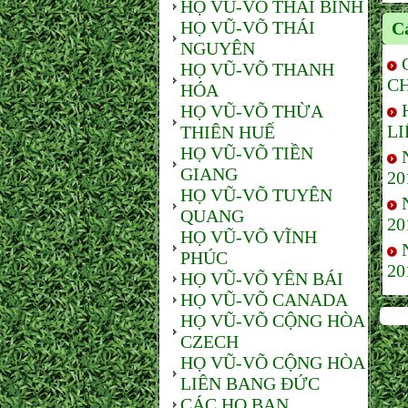
HỌ VŨ-VÕ THÁI BÌNH
HỌ VŨ-VÕ THÁI
Cá
NGUYÊN
HỌ VŨ-VÕ THANH
CH
HÓA
HỌ VŨ-VÕ THỪA
LI
THIÊN HUẾ
HỌ VŨ-VÕ TIỀN
GIANG
20
HỌ VŨ-VÕ TUYÊN
QUANG
20
HỌ VŨ-VÕ VĨNH
PHÚC
20
HỌ VŨ-VÕ YÊN BÁI
HỌ VŨ-VÕ CANADA
HỌ VŨ-VÕ CỘNG HÒA
CZECH
HỌ VŨ-VÕ CỘNG HÒA
LIÊN BANG ĐỨC
CÁC HỌ BẠN