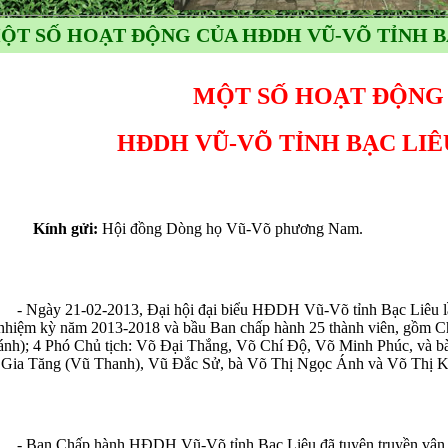
ỘT SỐ HOẠT ĐỘNG CỦA HĐDH VŨ-VÕ TỈNH BẠ
MỘT SỐ HOẠT ĐỘNG
HĐDH VŨ-VÕ TỈNH BẠC LIÊ
Kính gửi:
Hội đồng Dòng họ Vũ-Võ phương Nam.
gày 21-02-2013, Đại hội đại biểu HĐDH Vũ-Võ tỉnh Bạc Liêu lần
nhiệm kỳ năm 2013-2018 và bầu Ban chấp hành 25 thành viên, gồm 
nh); 4 Phó Chủ tịch: Võ Đại Thắng, Võ Chí Độ, Võ Minh Phúc, và b
Gia Tăng (Vũ Thanh), Vũ Đắc Sử, bà Võ Thị Ngọc Ánh và Võ Thị 
an Chấp hành HĐDH Vũ-Võ tỉnh Bạc Liêu đã tuyên truyền vận độ