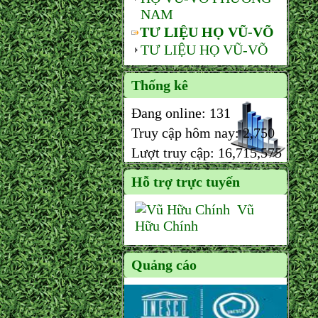
NAM
TƯ LIỆU HỌ VŨ-VÕ
TƯ LIỆU HỌ VŨ-VÕ
Thống kê
Đang online:
131
Truy cập hôm nay:
2,750
Lượt truy cập:
16,715,575
Hỗ trợ trực tuyến
Vũ
Hữu Chính
Quảng cáo