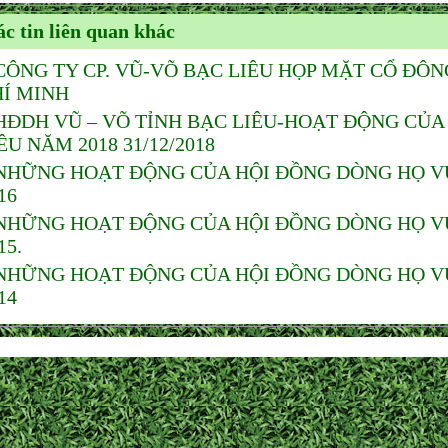
c tin liên quan khác
CÔNG TY CP. VŨ-VÕ BẠC LIÊU HỌP MẶT CỔ ĐÔN
Í MINH
HĐDH VŨ – VÕ TỈNH BẠC LIÊU-HOẠT ĐỘNG CỦA
ÊU NĂM 2018 31/12/2018
NHỮNG HOẠT ĐỘNG CỦA HỘI ĐỒNG DÒNG HỌ VŨ
16
NHỮNG HOẠT ĐỘNG CỦA HỘI ĐỒNG DÒNG HỌ VŨ
15.
NHỮNG HOẠT ĐỘNG CỦA HỘI ĐỒNG DÒNG HỌ VŨ
14