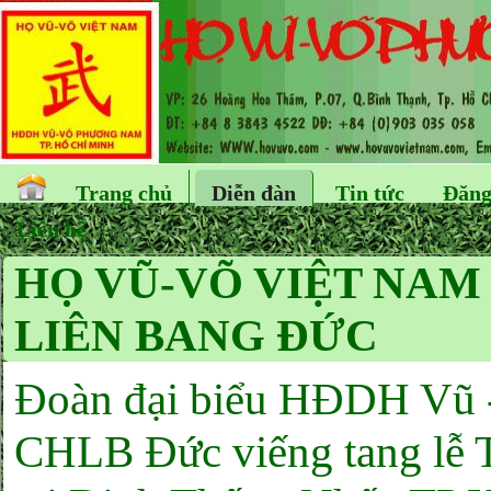
Trang chủ
Diễn đàn
Tin tức
Đăng
Liên hệ
HỌ VŨ-VÕ VIỆT NAM
LIÊN BANG ĐỨC
Đoàn đại biểu HĐDH Vũ
CHLB Đức viếng tang lễ 