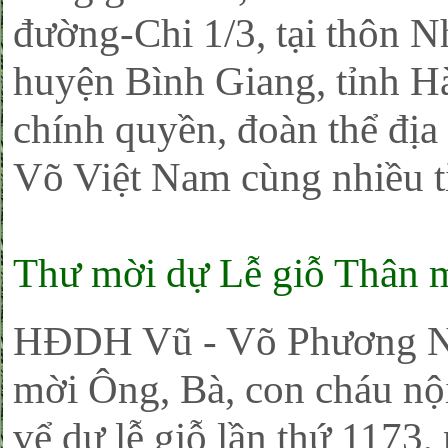
đường-Chi 1/3, tại thôn 
huyện Bình Giang, tỉnh H
chính quyền, đoàn thể đ
Võ Việt Nam cùng nhiều tỉ
Thư mời dự Lễ giỗ Thân 
HĐDH Vũ - Võ Phương Na
mời Ông, Bà, con cháu nội
vể dự lễ giỗ lần thứ 1173