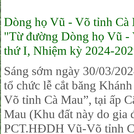
Dòng họ Vũ - Võ tỉnh Cà 
"Từ đường Dòng họ Vũ - 
thứ I, Nhiệm kỳ 2024-202
Sáng sớm ngày 30/03/20
tổ chức lễ cắt băng Khán
Võ tỉnh Cà Mau”, tại ấp 
Mau (Khu đất này do gia
PCT.HĐDH Vũ-Võ tỉnh Cà