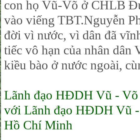
con họ Vũ-Võ ở CHLB Đứ
vào viếng TBT.Nguyễn Ph
đời vì nước, vì dân đã vĩn
tiếc vô hạn của nhân dân 
kiều bào ở nước ngoài, cù
Lãnh đạo HĐDH Vũ - Võ
với Lãnh đạo HĐDH Vũ -
Hồ Chí Minh