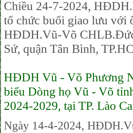
Chiều 24-7-2024, HĐD
tổ chức buổi giao lưu vớ
HĐDH.Vũ-Võ CHLB.Đức ở
Sứ, quận Tân Bình, TP.H
HĐDH Vũ - Võ Phương N
biểu Dòng họ Vũ - Võ tỉnh
2024-2029, tại TP. Lào Ca
Ngày 14-4-2024, HĐDH.Vũ-