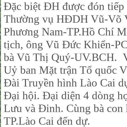
Đặc biệt ĐH được đón tiếp 
Thường vụ HĐDH Vũ-Võ 
Phương Nam-TP.Hồ Chí Mi
tịch, ông Vũ Đức Khiển-P
bà Vũ Thị Quý-UV.BCH. Về
Uỷ ban Mặt trận Tổ quốc V
Đài Truyền hình Lào Cai dự 
Đại hội. Đại diện 4 dòng họ
Lưu và Đinh. Cùng bà con 
TP.Lào Cai đến dự.