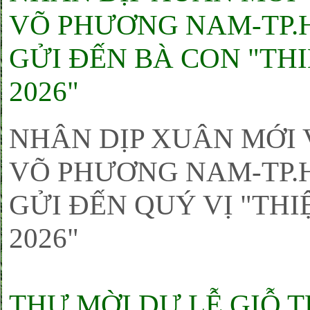
VÕ PHƯƠNG NAM-TP.H
GỬI ĐẾN BÀ CON "TH
2026"
NHÂN DỊP XUÂN MỚI 
VÕ PHƯƠNG NAM-TP.H
GỬI ĐẾN QUÝ VỊ "THI
2026"
THƯ MỜI DỰ LỄ GIỖ 