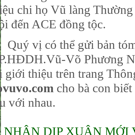
hiệu chi họ Vũ làng Thường
ội đến ACE đồng tộc.
uý vị có thể gửi bản tóm 
P.HĐDH.Vũ-Võ Phương Na
i giới thiệu trên trang Thôn
ovuvo.com
cho bà con biết 
u với nhau.
NHÂN DỊP XUÂN MỚI 