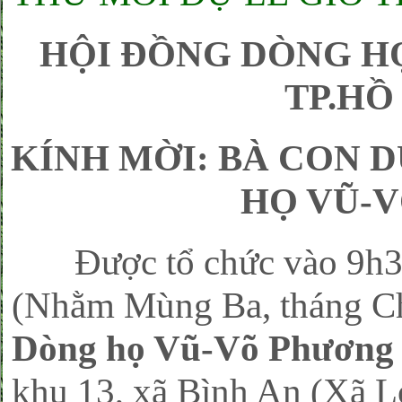
HỘI ĐỒNG DÒNG H
TP.HỒ
KÍNH MỜI: BÀ CON 
HỌ VŨ-V
Được tổ chức vào 9h30,
(Nhằm Mùng Ba, tháng Chạ
Dòng họ Vũ-Võ Phương
khu 13, xã Bình An (Xã 