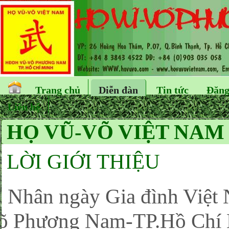
Trang chủ
Diễn đàn
Tin tức
Đăng
Liên hệ
HỌ VŨ-VÕ VIỆT NAM 
LỜI GIỚI THIỆU
hân ngày Gia đình Việt
õ Phương Nam-TP.Hồ Chí M