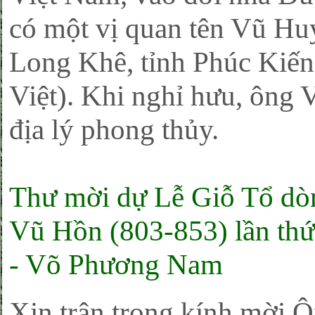
có một vị quan tên Vũ Hu
Long Khê, tỉnh Phúc Kiến
Việt). Khi nghỉ hưu, ông 
địa lý phong thủy.
Thư mời dự Lễ Giỗ Tổ dò
Vũ Hồn (803-853) lần th
- Võ Phương Nam
Xin trân trọng kính mời Ôn