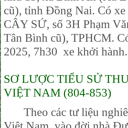
cũ), tỉnh Đồng Nai. Có xe
CÂY SỨ, số 3H Phạm Văn 
Tân Bình cũ), TPHCM. Có
2025, 7h30 xe khởi hành
SƠ LƯỢC TIỂU SỬ TH
VIỆT NAM (804-853)
Theo các tư liệu nghiên
Việt Nam, vào đời nhà Đư