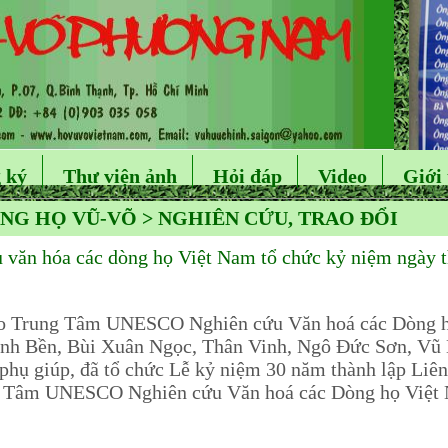
 ký
Thư viện ảnh
Hỏi đáp
Video
Giới 
NG HỌ VŨ-VÕ > NGHIÊN CỨU, TRAO ĐỔI
ăn hóa các dòng họ Việt Nam tổ chức kỷ niệm ngày th
o Trung Tâm UNESCO Nghiên cứu Văn hoá các Dòng họ
nh Bền, Bùi Xuân Ngọc, Thân Vinh, Ngô Đức Sơn, Vũ 
hụ giúp, đã tổ chức Lễ kỷ niệm 30 năm thành lập Liê
g Tâm UNESCO Nghiên cứu Văn hoá các Dòng họ Việt 