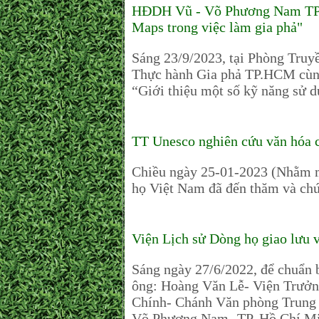
HĐDH Vũ - Võ Phương Nam TP.H
Maps trong việc làm gia phả"
Sáng 23/9/2023, tại Phòng Tru
Thực hành Gia phả TP.HCM cùng
“Giới thiệu một số kỹ năng sử 
TT Unesco nghiên cứu văn hóa c
Chiều ngày 25-01-2023 (Nhằm 
họ Việt Nam đã đến thăm và chú
Viện Lịch sử Dòng họ giao lưu
Sáng ngày 27/6/2022, để chuẩn 
ông: Hoàng Văn Lễ- Viện Trưở
Chính- Chánh Văn phòng Trung
Võ Phương Nam- TP. Hồ Chí Min