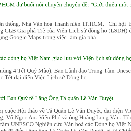
CM dự buổi nói chuyện chuyên đề: "Giới thiệu một s
yền thống, Nhà Văn hóa Thanh niên TP.HCM, Chi hội
 CLB Gia phả Trẻ của Viện Lịch sử dòng họ (LSDH) đ
dụng Google Maps trong việc làm gia phả
ác dòng họ Việt Nam giao lưu với Viện lịch sử dòng h
mùng 4 Tết Quý Mão), Ban Lãnh đạo Trung Tâm Unesc
c Tết đại diện Viện Lịch sử Dòng họ.
 với Ban Quý tế Lăng Ông Tả quân Lê Văn Duyệt
bị cuộc Hội thảo về Tả Quân Lê Văn Duyệt, đại diện Vi
ng; Võ Ngọc An- Viện Phó và ông Hoàng Long Vân- Tổ
 tâm UNESCO Nghiên cứu Văn hoá các Dòng họ Việt 
h đã đến Lăng ông Tả Quân Lê Văn Duyệt, ở Bà Chiểu