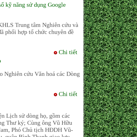
ố kỹ năng sử dụng Google
 KHLS Trung tâm Nghiên cứu và
ã phối hợp tổ chức chuyên đề
Chi tiết
ọ
o Nghiên cứu Văn hoá các Dòng
Chi tiết
ện Lịch sử dòng họ, gồm các
ng Thư ký; Cùng ông Vũ Hữu
Nam, Phó Chủ tịch HĐDH Vũ-
, quân Bình Thạnh giao lưu,