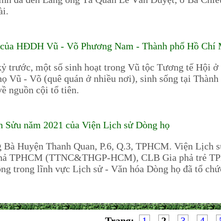
ài.
ển của HĐDH Vũ - Võ Phương Nam - Thành phố Hồ Chí
 trước, một số sinh hoạt trong Vũ tộc Tương tế Hội ở 
họ Vũ - Võ (quê quán ở nhiều nơi), sinh sống tại Thàn
ề nguồn cội tổ tiên.
n Sửu năm 2021 của Viện Lịch sử Dòng họ
ng Bà Huyện Thanh Quan, P.6, Q.3, TPHCM. Viện Lịch
a phả TPHCM (TTNC&THGP-HCM), CLB Gia phả trẻ
ộng trong lĩnh vực Lịch sử - Văn hóa Dòng họ đã tổ ch
Trang:
1
-
2
-
3
-
4
-