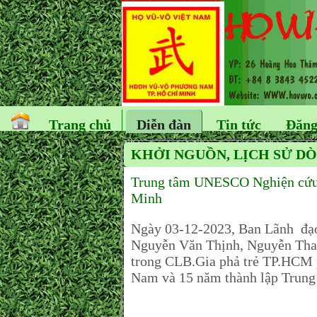
Trang chủ
Diễn đàn
Tin tức
Đăng
KHỞI NGUỒN, LỊCH SỬ DÒ
Trung tâm UNESCO Nghiện cứu v
Minh
Ngày 03-12-2023, Ban Lãnh đạ
Nguyễn Văn Thịnh, Nguyễn Tha
trong CLB.Gia phả trẻ TP.HCM p
Nam và 15 năm thành lập Trun