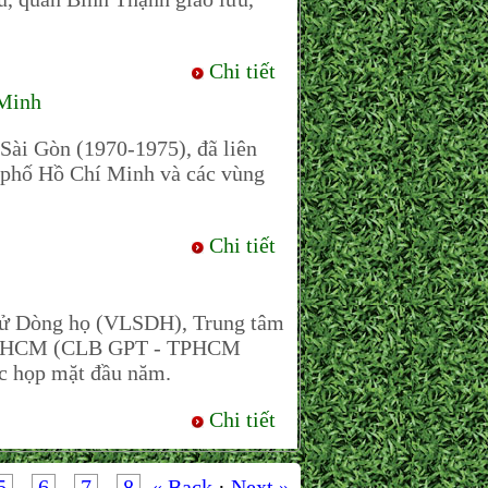
Chi tiết
 Minh
Sài Gòn (1970-1975), đã liên
h phố Hồ Chí Minh và các vùng
Chi tiết
 sử Dòng họ (VLSDH), Trung tâm
 TPHCM (CLB GPT - TPHCM
ức họp mặt đầu năm.
Chi tiết
5
-
6
-
7
-
8
« Back
·
Next »