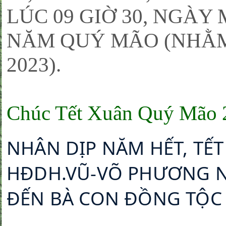
LÚC 09 GIỜ 30, NGÀY
NĂM QUÝ MÃO (NHẰM 
2023).
Chúc Tết Xuân Quý Mão 
NHÂN DỊP NĂM HẾT, TẾT
HĐDH.VŨ-VÕ PHƯƠNG NA
ĐẾN BÀ CON ĐỒNG TỘC 