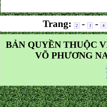
Trang:
-
-
2
3
4
BẢN QUYỀN THUỘC V
VÕ PHƯƠNG NA