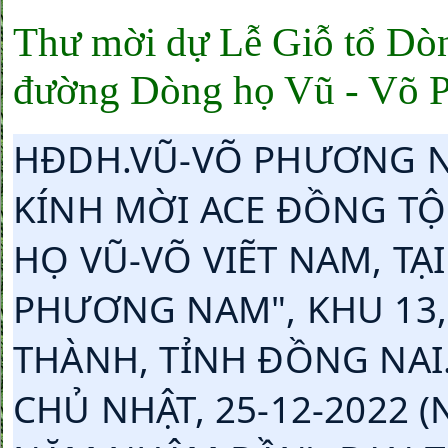
Thư mời dự Lễ Giỗ tổ Dòn
đường Dòng họ Vũ - Võ
HĐDH.VŨ-VÕ PHƯƠNG NA
KÍNH MỜI ACE ĐỒNG TỘC
HỌ VŨ-VÕ VIẼT NAM, TẠ
PHƯƠNG NAM", KHU 13,
THÀNH, TỈNH ĐỒNG NAI. 
CHỦ NHẬT, 25-12-2022 