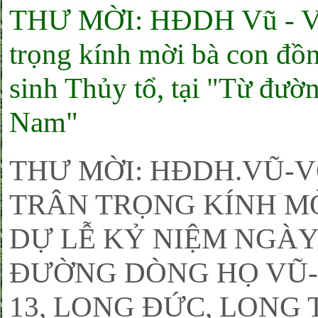
THƯ MỜI: HĐDH Vũ - V
trọng kính mời bà con đồ
sinh Thủy tổ, tại "Từ đư
Nam"
THƯ MỜI: HĐDH.VŨ-
TRÂN TRỌNG KÍNH MỜ
DỰ LỄ KỶ NIỆM NGÀY 
ĐƯỜNG DÒNG HỌ VŨ-
13, LONG ĐỨC, LONG