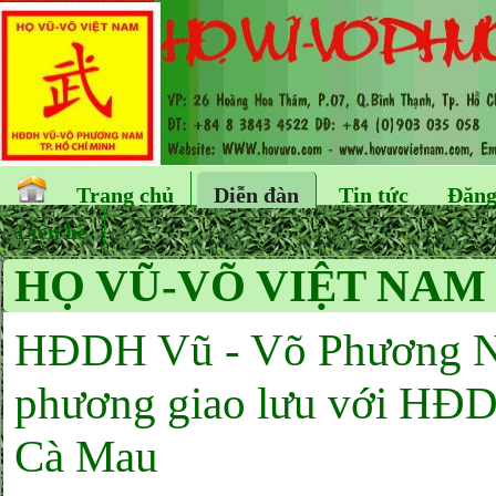
Trang chủ
Diễn đàn
Tin tức
Đăng
Liên hệ
HỌ VŨ-VÕ VIỆT NAM
HĐDH Vũ - Võ Phương N
phương giao lưu với HĐDH
Cà Mau