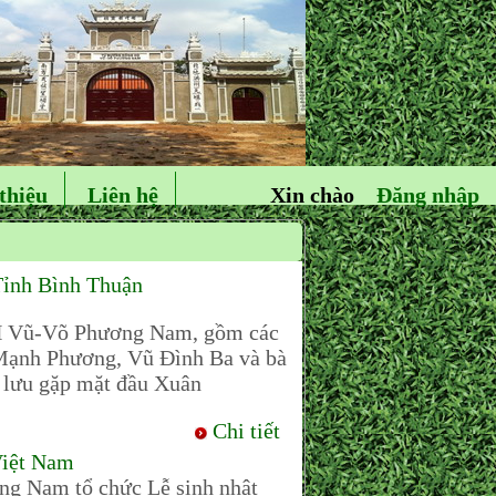
thiệu
Liên hệ
Xin chào
Đăng nhập
ỉnh Bình Thuận
DH Vũ-Võ Phương Nam, gồm các
Mạnh Phương, Vũ Đình Ba và bà
 lưu gặp mặt đầu Xuân
Chi tiết
Việt Nam
g Nam tổ chức Lễ sinh nhật