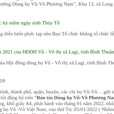
ừ đường Dòng họ Vũ-Võ Phương Nam”, Khu 13, xã Long 
c kỷ niệm ngày sinh Thủy Tổ
ng diễn biến phức tạp nên Ban Tổ chức không tổ chức l
m 2021 của HĐDH Vũ - Võ thị xã Lagi, tỉnh Bình Thuậ
ủa Hội đồng dòng họ Vũ - Võ thị xã Lagi, tỉnh Bình T
 19
nh, thành phố, quận, huyện, các chi họ Vũ-Võ… gửi tổ
ôi đăng hộ trên “
Bản tin Dòng họ Vũ-Võ Phương Na
ng, khổ giấy A4, phát hành vào tháng 01 năm 2022, nh
g họ Vũ -Võ Việt Nam, vào thứ Tư, 05/01/2022 ( Nhằ