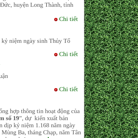
Đức, huyện Long Thành, tỉnh
Chi tiết
ể kỷ niệm ngày sinh Thủy Tổ
Chi tiết
n
huận
Chi tiết
ng hợp thông tin hoạt động của
m số 19
”, dự kiến xuất bản
ân dịp kỷ niệm 1.168 năm ngày
m Mùng Ba, tháng Chạp, năm Tân