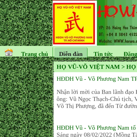
Trang chủ
Diễn đàn
Tin tức
Đăng
HỌ VŨ-VÕ VIỆT NAM > HỌ
HĐDH Vũ - Võ Phương Nam TP.
Nhận lời mời của Ban lãnh đạ
ông: Vũ Ngọc Thạch-Chủ tịch,
Võ Thị Phượng, đã đến Từ đườn
HĐDH Vũ - Võ Phương Nam tổ c
Sáng ngày 08/02/2022 (Mồng T