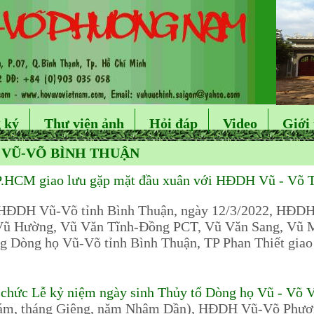
 ký
Thư viện ảnh
Hỏi đáp
Video
Giới 
 VŨ-VÕ BÌNH THUẬN
HCM giao lưu gặp mặt đầu xuân với HĐDH Vũ - Võ T
o HĐDH Vũ-Võ tỉnh Bình Thuận, ngày 12/3/2022, HĐ
 Vũ Hường, Vũ Văn Tĩnh-Đồng PCT, Vũ Văn Sang, Vũ 
g Dòng họ Vũ-Võ tỉnh Bình Thuận, TP Phan Thiết giao
hức Lễ kỷ niệm ngày sinh Thủy tổ Dòng họ Vũ - Võ 
ám, tháng Giêng, năm Nhâm Dần), HĐDH Vũ-Võ Phươn