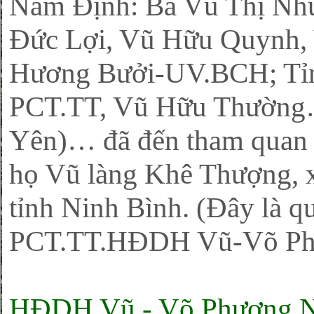
Nam Định: Bà Vũ Thị Nh
Đức Lợi, Vũ Hữu Quynh, 
Hương Bưởi-UV.BCH; Tỉn
PCT.TT, Vũ Hữu Thường
Yên)… đã đến tham quan 
họ Vũ làng Khê Thượng, 
tỉnh Ninh Bình. (Đây là 
PCT.TT.HĐDH Vũ-Võ Phư
HĐDH Vũ - Võ Phương N