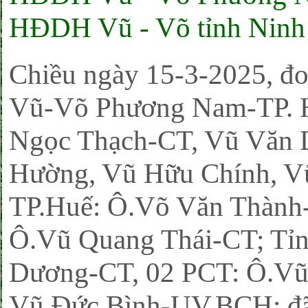
HĐDH Vũ - Võ tỉnh Ninh B
Chiều ngày 15-3-2025, 
Vũ-Võ Phương Nam-TP. H
Ngọc Thạch-CT, Vũ Văn 
Hường, Vũ Hữu Chính, 
TP.Huế: Ô.Võ Văn Thành-
Ô.Vũ Quang Thái-CT; Tỉ
Dương-CT, 02 PCT: Ô.Vũ
Vũ Đức Bình-UV.BCH; đã