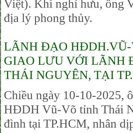
Việt). Khi nghỉ hưu, ông 
địa lý phong thủy.
LÃNH ĐẠO HĐDH.VŨ-
GIAO LƯU VỚI LÃNH 
THÁI NGUYÊN, TẠI TP
Chiều ngày 10-10-2025, 
HĐDH Vũ-Võ tỉnh Thái Ng
đình tại TP.
HCM
, nhân d