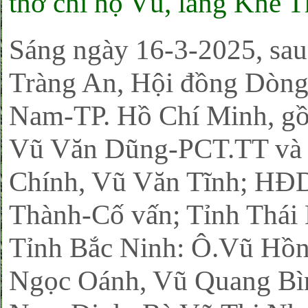
thờ chi họ Vũ, làng Khê 
Sáng ngày 16-3-2025, sau
Tràng An, Hội đồng Dò
Nam-TP. Hồ Chí Minh, gồ
Vũ Văn Dũng-PCT.TT và
Chính, Vũ Văn Tĩnh; HĐ
Thành-Cố vấn; Tỉnh Thái
Tỉnh Bắc Ninh: Ô.Vũ Hồ
Ngọc Oánh, Vũ Quang Bì