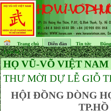
Trang chủ
Diễn đàn
Tin tức
Đăng
Liên hệ
HỌ VŨ-VÕ VIỆT NAM
THƯ MỜI DỰ LỄ GIỖ 
HỘI ĐỒNG DÒNG H
TP.HỒ