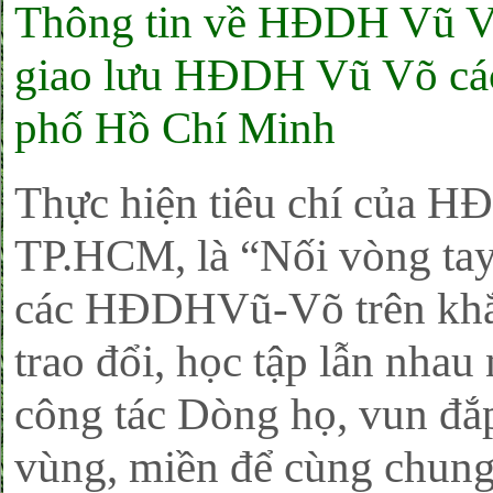
Thông tin về HĐDH Vũ V
giao lưu HĐDH Vũ Võ các
phố Hồ Chí Minh
Thực hiện tiêu chí của
TP.HCM, là “Nối vòng tay 
các HĐDHVũ-Võ trên khắp
trao đổi, học tập lẫn nha
công tác Dòng họ, vun đắp
vùng, miền để cùng chun