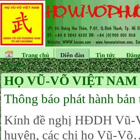
Trang chủ
Diễn đàn
Tin tức
Đăng
Liên hệ
HỌ VŨ-VÕ VIỆT NAM
Thông báo phát hành bản 
Kính đề nghị HĐDH Vũ-Võ 
huyện, các chi họ Vũ-Võ…