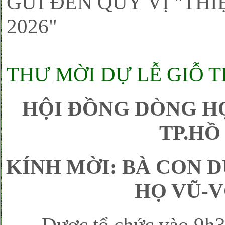
GỬI ĐẾN QUÝ VỊ "THI
2026"
THƯ MỜI DỰ LỄ GIỖ 
HỘI ĐỒNG DÒNG H
TP.HỒ
KÍNH MỜI: BÀ CON 
HỌ VŨ-V