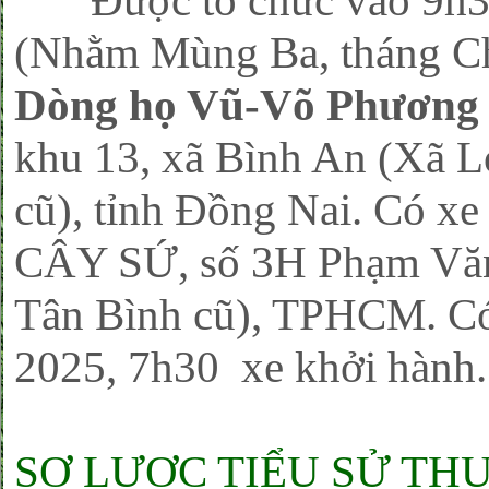
Được tổ chức vào 9h30,
(Nhằm Mùng Ba, tháng Chạ
Dòng họ Vũ-Võ Phương
khu 13, xã Bình An (Xã 
cũ), tỉnh Đồng Nai. Có xe
CÂY SỨ, số 3H Phạm Văn 
Tân Bình cũ), TPHCM. Có
2025, 7h30 xe khởi hành
SƠ LƯỢC TIỂU SỬ TH