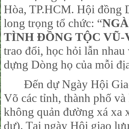
Hòa, TP.HCM. Hội đồng
long trọng tổ chức: “
NGÀ
TÌNH ĐỒNG TỘC VŨ-
trao đổi, học hỏi lẫn nha
dựng Dòng họ của mỗi đị
Đến dự Ngày Hội Giao
Võ các tỉnh, thành phố và
không quản đường xá xa x
dự). Tại ngày Hội giao lưu