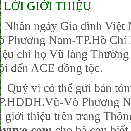
LỜI GIỚI THIỆU
hân ngày Gia đình Việt
õ Phương Nam-TP.Hồ Chí M
hiệu chi họ Vũ làng Thường
ội đến ACE đồng tộc.
uý vị có thể gửi bản tóm 
P.HĐDH.Vũ-Võ Phương Na
i giới thiệu trên trang Thôn
ovuvo.com
cho bà con biết 