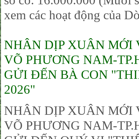
số có: 16.000.000 (Mười s
xem các hoạt động của D
NHÂN DỊP XUÂN MỚI 
VÕ PHƯƠNG NAM-TP.H
GỬI ĐẾN BÀ CON "TH
2026"
NHÂN DỊP XUÂN MỚI 
VÕ PHƯƠNG NAM-TP.H