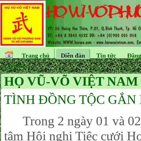
Trang chủ
Diễn đàn
Tin tức
Đăng
Liên hệ
HỌ VŨ-VÕ VIỆT NAM
TÌNH ĐỒNG TỘC GẮN 
Trong 2 ngày 01 và 02 t
tâm Hội nghị Tiệc cưới 