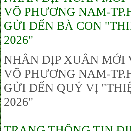
VÕ PHƯƠNG NAM-TP.H
GỬI ĐẾN BÀ CON "TH
2026"
NHÂN DỊP XUÂN MỚI 
VÕ PHƯƠNG NAM-TP.H
GỬI ĐẾN QUÝ VỊ "THI
2026"
TRANG THÔNG TIN ĐIỆ