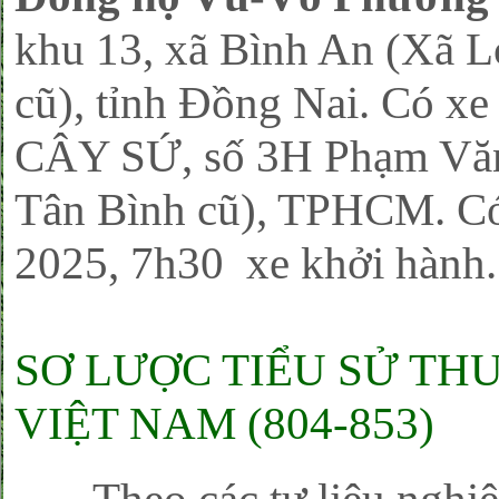
khu 13, xã Bình An (Xã 
cũ), tỉnh Đồng Nai. Có xe
CÂY SỨ, số 3H Phạm Văn 
Tân Bình cũ), TPHCM. Có
2025, 7h30 xe khởi hành
SƠ LƯỢC TIỂU SỬ TH
VIỆT NAM (804-853)