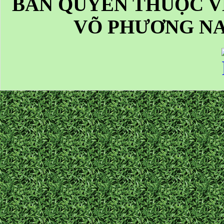
BẢN QUYỀN THUỘC V
VÕ PHƯƠNG NA