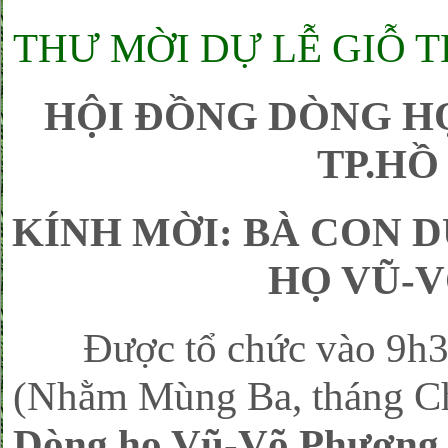
THƯ MỜI DỰ LỄ GIỖ 
HỘI ĐỒNG DÒNG H
TP.HỒ
KÍNH MỜI: BÀ CON 
HỌ VŨ-V
Được tổ chức vào 9h30,
(Nhằm Mùng Ba, tháng Chạ
Dòng họ Vũ-Võ Phương