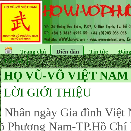
Trang chủ
Diễn đàn
Tin tức
Đăng
Liên hệ
HỌ VŨ-VÕ VIỆT NAM
LỜI GIỚI THIỆU
hân ngày Gia đình Việt
õ Phương Nam-TP.Hồ Chí M