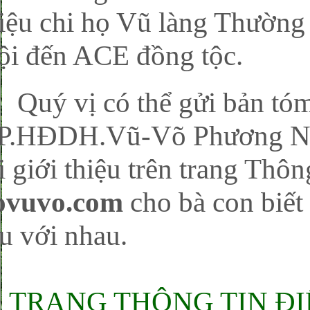
hiệu chi họ Vũ làng Thường
ội đến ACE đồng tộc.
uý vị có thể gửi bản tóm 
P.HĐDH.Vũ-Võ Phương Na
i giới thiệu trên trang Thôn
ovuvo.com
cho bà con biết 
u với nhau.
TRANG THÔNG TIN ĐIỆ