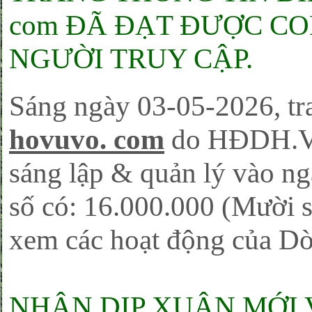
com ĐÃ ĐẠT ĐƯỢC CON
NGƯỜI TRUY CẬP.
Sáng ngày 03-05-2026, tra
hovuvo. com
do HĐDH.V
sáng lập & quản lý vào ng
số có: 16.000.000 (Mười s
xem các hoạt động của D
NHÂN DỊP XUÂN MỚI 