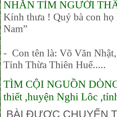
NHẮN TÌM NGƯỜI TH
Kính thưa ! Quý bà con h
Nam”
- Con tên là: Võ Văn Nhật,
Tỉnh Thừa Thiên Huế.....
TÌM CỘI NGUỒN DÒNG HỌ
thiết ,huyện Nghi Lôc ,tỉ
BÀI ĐƯỢC CHUYỂN T