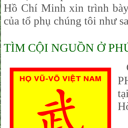
Hồ Chí Minh xin trình bày
của tổ phụ chúng tôi như sa
TÌM CỘI NGUỒN Ở PH
P
tạ
Hò