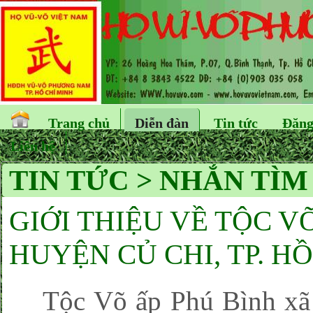
Trang chủ
Diễn đàn
Tin tức
Đăng
Liên hệ
TIN TỨC > NHẮN TÌ
GIỚI THIỆU VỀ TỘC V
HUYỆN CỦ CHI, TP. H
Tộc Võ ấp Phú Bình xã 