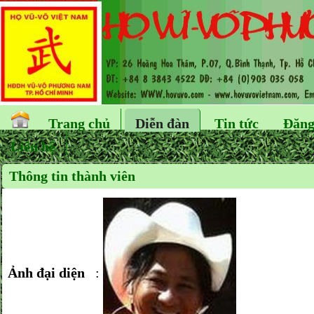
Trang chủ
Diễn đàn
Tin tức
Đăng
Liên hệ
Thông tin thành viên
Ảnh đại diện
: