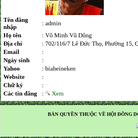
Tên đăng
:
admin
nhập
Họ tên
:
Võ Minh Vũ Dũng
Địa chỉ
:
702/116/7 Lê Đức Thọ, Phường 15, 
Email
:
Ngày sinh
:
Yahoo
:
biaheineken
Website
:
Chữ ký
:
Các tin đăng
:
Xem
BẢN QUYỀN THUỘC VỀ HỘI ĐỒNG D