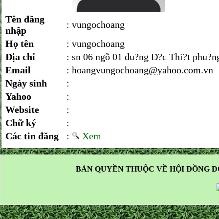
Tên đăng
:
vungochoang
nhập
Họ tên
:
vungochoang
Địa chỉ
:
sn 06 ngõ 01 du?ng Ð?c Thi?t phu?
Email
:
hoangvungochoang@yahoo.com.vn
Ngày sinh
:
Yahoo
:
Website
:
Chữ ký
:
Các tin đăng
:
Xem
BẢN QUYỀN THUỘC VỀ HỘI ĐỒNG D