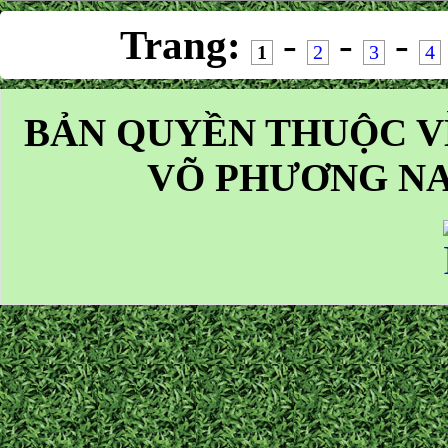
Trang:
-
-
-
1
2
3
4
BẢN QUYỀN THUỘC V
VÕ PHƯƠNG NA