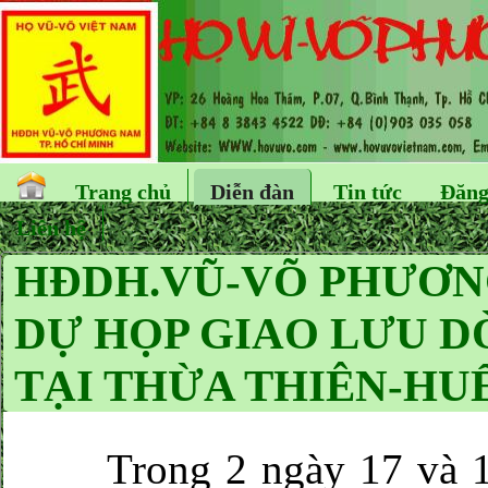
Trang chủ
Diễn đàn
Tin tức
Đăng
Liên hệ
HĐDH.VŨ-VÕ PHƯƠN
DỰ HỌP GIAO LƯU D
TẠI THỪA THIÊN-HUẾ 
Trong 2 ngày 17 và 18/1