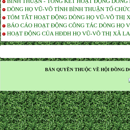
BÌNH THUẬN - TỔNG KẾT HOẠT ĐỘNG DÒNG
DÒNG HỌ VŨ-VÕ TỈNH BÌNH THUẬN TỔ CHỨC Đ
TÓM TẮT HOẠT ĐỘNG DÒNG HỌ VŨ-VÕ THỊ XÃ 
BÁO CÁO HOẠT ĐỘNG CÔNG TÁC DÒNG HỌ VŨ-
HOẠT ĐỘNG CỦA HĐDH HỌ VŨ-VÕ THỊ XÃ LAG
BẢN QUYỀN THUỘC VỀ HỘI ĐỒNG D