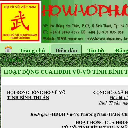
Trang chủ
Diễn đàn
Tin tức
Đăng
Liên hệ
HOẠT ĐỘNG CỦA HĐDH VŨ-VÕ TỈNH BÌNH TH