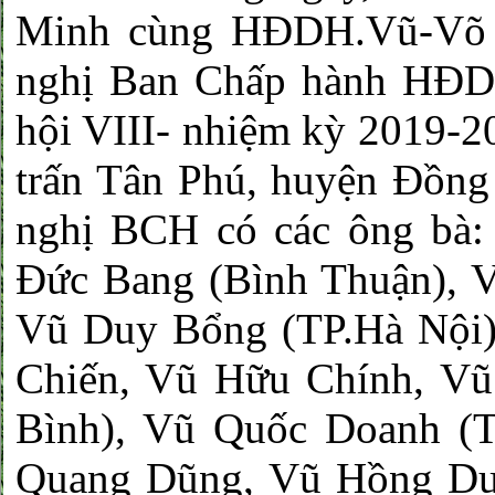
Minh cùng HĐDH.Vũ-Võ T
nghị Ban Chấp hành HĐDH
hội VIII- nhiệm kỳ 2019-2
trấn Tân Phú, huyện Đồng
nghị BCH có các ông bà:
Đức Bang (Bình Thuận), 
Vũ Duy Bổng (TP.Hà Nội)
Chiến, Vũ Hữu Chính, V
Bình), Vũ Quốc Doanh (
Quang Dũng, Vũ Hồng Dư