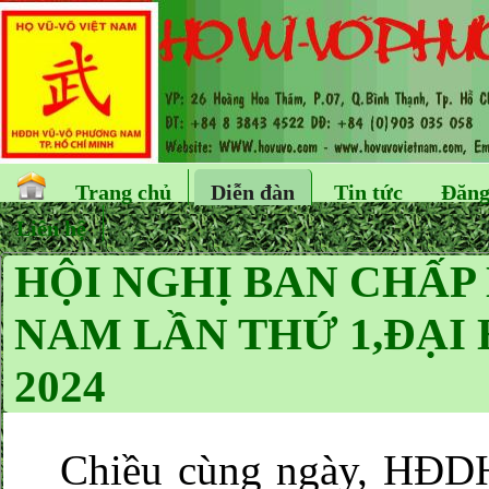
Trang chủ
Diễn đàn
Tin tức
Đăng
Liên hệ
HỘI NGHỊ BAN CHẤP
NAM LẦN THỨ 1,ĐẠI H
2024
Chiều cùng ngày, HĐDH