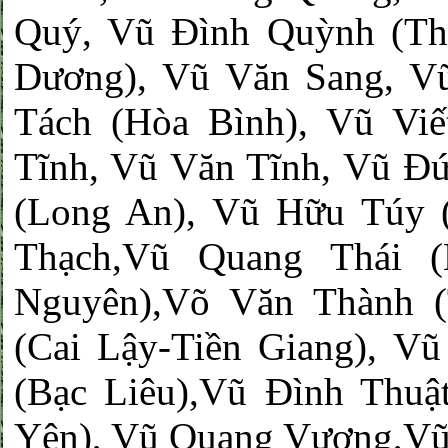
Quý, Vũ Đình Quỳnh (Th
Dương), Vũ Văn Sang, V
Tách (Hòa Bình), Vũ Viế
Tĩnh, Vũ Văn Tĩnh, Vũ Đ
(Long An), Vũ Hữu Túy 
Thạch,Vũ Quang Thái (
Nguyên),Võ Văn Thành (
(Cai Lậy-Tiền Giang), V
(Bạc Liêu),Vũ Đình Thuậ
Yên), Vũ Quang Vượng,Vũ