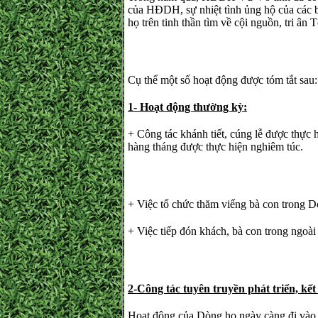
của HĐDH, sự nhiệt tình ủng hộ của các b
họ trên tinh thần tìm về cội nguồn, tri ân
Cụ thể một số hoạt động được tóm t
1- Hoạt động thường kỳ:
+ Công tác khánh tiết, cúng lễ được thực
hàng tháng được thực hiện nghiêm túc.
+ Việc tổ chức thăm viếng bà con trong D
+ Việc tiếp đón khách, bà con trong ngoà
2-Công tác
tuyên truyền phát triển, kết
Hoạt động của Dòng họ ngày càng đi vào nề