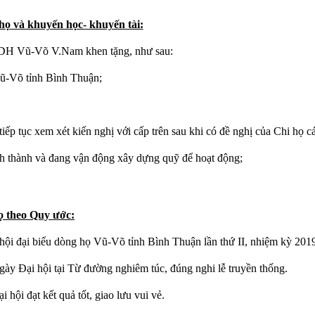
họ và khuyến học- khuyến tài:
DH Vũ-Võ V.Nam khen tặng, như sau:
-Võ tỉnh Bình Thuận;
ếp tục xem xét kiến nghị với cấp trên sau khi có đề nghị của Chi họ c
h thành và đang vận động xây dựng quỹ để hoạt động;
họ theo Quy ước:
i đại biểu dòng họ Vũ-Võ tỉnh Bình Thuận lần thứ II, nhiệm kỳ 2019-
gày Đại hội tại Từ đường nghiêm túc, đúng nghi lễ truyền thống.
 hội đạt kết quả tốt, giao lưu vui vẻ.