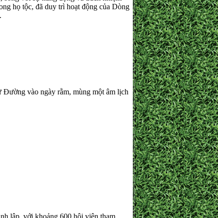
ong họ tộc, đã duy trì hoạt động của Dòng
i.
 Từ Đường vào ngày rằm, mùng một âm lịch
ành lập, với khoảng 600 hội viên tham