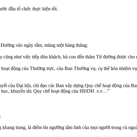
bước đầu tổ chức thực hiện tốt.
Từ Đường vào ngày rằm, mùng một hàng tháng;
họ cũng như việc tiếp đón khách, bà con đến thăm Từ đường được chu 
c hoạt động của Thường trực, của Ban Thường vụ, cụ thể hóa nhiệm v
uyết của Đại hội, chỉ đạo các Ban xây dựng Quy chế hoạt động của Ba
ến học, khuyến tài; Quy chế hoạt động của HĐDH .v.v…”
:
 khang trang, là điểm tín ngưỡng tâm linh của mọi người trong và ngo