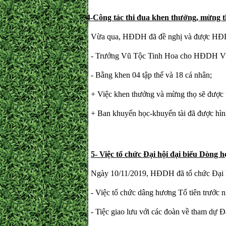
4-Công tác thi đua khen thưởng, mừng t
Vừa qua, HĐDH đã đề nghị và được HĐ
- Trướng Vũ Tộc Tinh Hoa cho HĐDH Vũ
- Bằng khen 04 tập thể và 18 cá nhân;
+ Việc khen thưởng và mừng thọ sẽ được ti
+ Ban khuyến học-khuyến tài đã được hìn
5- Việc tổ chức Đại hội đại biểu Dòng 
Ngày 10/11/2019, HĐDH đã tổ chức Đại hộ
- Việc tổ chức dâng hương Tổ tiên trước n
- Tiệc giao lưu với các đoàn về tham dự Đại