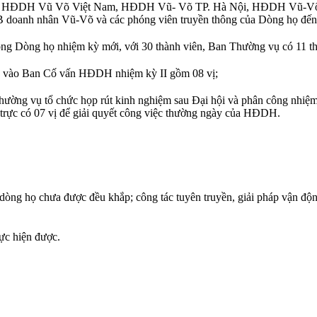
ãnh đạo HĐDH Vũ Võ Việt Nam, HĐDH Vũ- Võ TP. Hà Nội, HĐDH V
LB doanh nhân Vũ-Võ và các phóng viên truyền thông của Dòng họ đến 
ng Dòng họ nhiệm kỳ mới, với 30 thành viên, Ban Thường vụ có 11 thà
tôn vào Ban Cố vấn HĐDH nhiệm kỳ II gồm 08 vị;
ường vụ tổ chức họp rút kinh nghiệm sau Đại hội và phân công nhiệm
rực có 07 vị để giải quyết công việc thường ngày của HĐDH.
i dòng họ chưa được đều khắp; công tác tuyên truyền, giải pháp vận độ
ực hiện được.