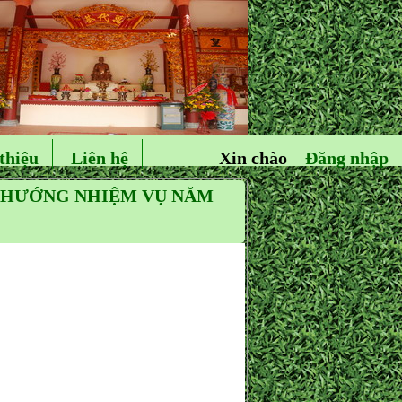
thiệu
Liên hệ
Xin chào
Đăng nhập
G HƯỚNG NHIỆM VỤ NĂM