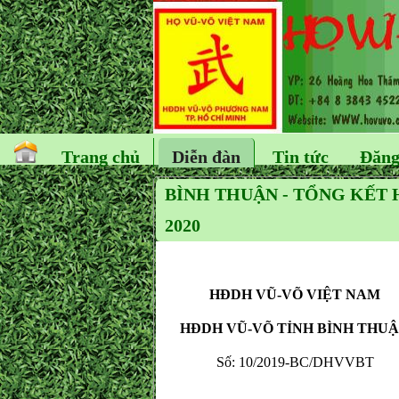
Trang chủ
Diễn đàn
Tin tức
Đăng
BÌNH THUẬN - TỔNG KẾT
2020
HĐDH VŨ-VÕ VIỆT NAM
HĐDH VŨ-VÕ TỈNH BÌNH THU
Số: 10/2019-BC/DHVVBT