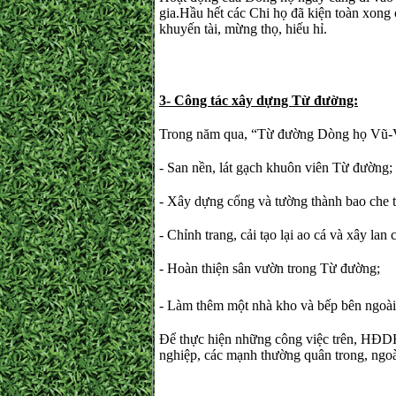
gia.Hầu hết các Chi họ đã kiện toàn xong 
khuyến tài, mừng thọ, hiếu hỉ.
3- Công tác xây dựng Từ đường:
Trong năm qua, “Từ đường Dòng họ Vũ-Võ
- San nền, lát gạch khuôn viên Từ đường;
- Xây dựng cổng và tường thành bao che 
- Chỉnh trang, cải tạo lại ao cá và xây la
- Hoàn thiện sân vườn trong Từ đường;
- Làm thêm một nhà kho và bếp bên ngoà
Để thực hiện những công việc trên, HĐDH
nghiệp, các mạnh thường quân trong, ngoài