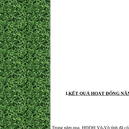
I.
KẾT QUẢ HOẠT ĐỘNG NĂM
Trong năm qua, HĐDH Vũ-Võ tỉnh đã có nh