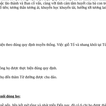
ậc lão thành và Ban cố vấn, cùng với tình cảm tâm huyết của bà con tr
 Tổ tiên; tương thân tương ái, khuyến học khuyến tài, hướng tới tương la
ắt sau:
 hiện theo đúng quy định truyền thống. Việc giỗ Tổ và nhang khói tại
òng họ được thực hiện đúng quy định.
i họ đến thăm Từ đường được chu đáo.
 nối dòng họ:
 nếp, liên kết mở rộng và phát triển.Đến nay, đã có 6 chi họ được th