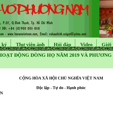
 ký
Thư viện ảnh
Hỏi đáp
Video
Giới 
 HOẠT ĐỘNG DÒNG HỌ NĂM 2019 VÀ PHƯƠN
CỘNG HÒA XÃ HỘI CHỦ NGHĨA VIỆT NAM
Độc lập - Tự do - Hạnh phúc
ẬN