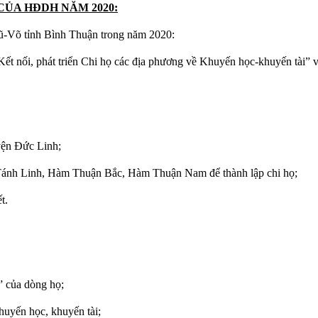
CỦA HĐDH NĂM 2020:
Võ tỉnh Bình Thuận trong năm 2020:
ết nối, phát triển Chi họ các địa phương về Khuyến học-khuyến tài” v
uyện Đức Linh;
n Tánh Linh, Hàm Thuận Bắc, Hàm Thuận Nam để thành lập chi họ;
t.
” của dòng họ;
uyến học, khuyến tài;