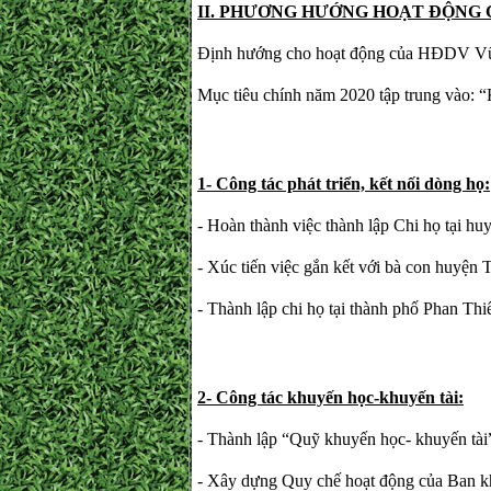
II. PHƯƠNG HƯỚNG HOẠT ĐỘNG 
Định hướng cho hoạt động của HĐDV Vũ-
Mục tiêu chính năm 2020 tập trung vào: “K
1- Công tác phát triển, kết nối dòng họ:
- Hoàn thành việc thành lập Chi họ tại h
- Xúc tiến việc gắn kết với bà con huyệ
- Thành lập chi họ tại thành phố Phan Thiế
2- Công tác khuyến học-khuyến tài:
- Thành lập “Quỹ khuyến học- khuyến tài
- Xây dựng Quy chế hoạt động của Ban kh