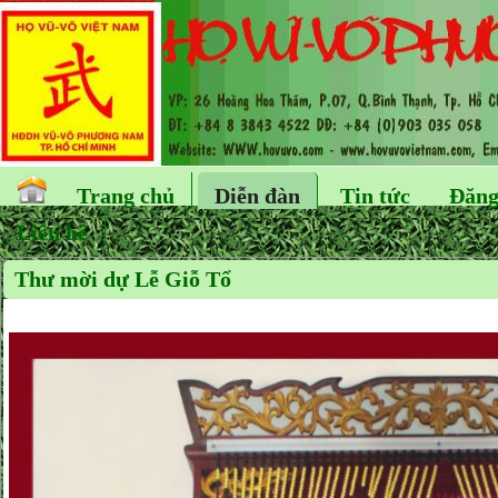
Trang chủ
Diễn đàn
Tin tức
Đăng
Liên hệ
Thư mời dự Lễ Giỗ Tổ