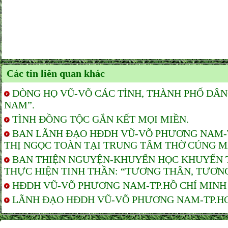
Các tin liên quan khác
DÒNG HỌ VŨ-VÕ CÁC TỈNH, THÀNH PHỐ DÂ
NAM”.
TÌNH ĐỒNG TỘC GẮN KẾT MỌI MIỀN.
BAN LÃNH ĐẠO HĐDH VŨ-VÕ PHƯƠNG NAM-TP
THỊ NGỌC TOÀN TẠI TRUNG TÂM THỜ CÚNG M
BAN THIỆN NGUYỆN-KHUYẾN HỌC KHUYẾN T
THỰC HIỆN TINH THẦN: “TƯƠNG THÂN, TƯƠNG
HĐDH VŨ-VÕ PHƯƠNG NAM-TP.HỒ CHÍ MINH T
LÃNH ĐẠO HĐDH VŨ-VÕ PHƯƠNG NAM-TP.HCM 