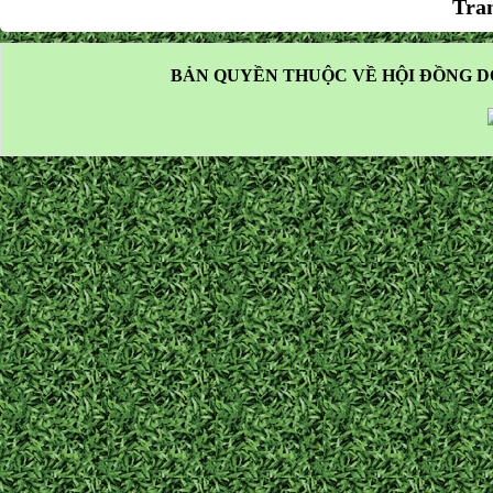
Tra
BẢN QUYỀN THUỘC VỀ HỘI ĐỒNG D