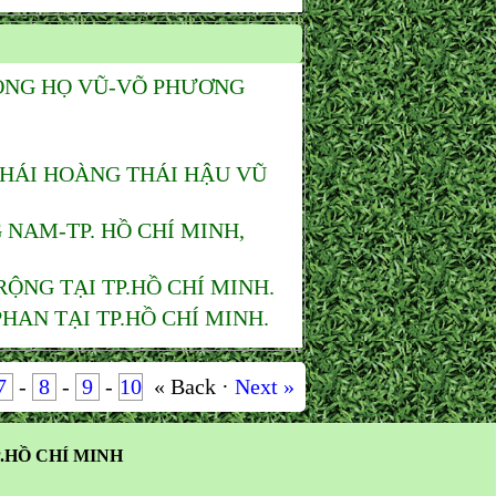
ÒNG HỌ VŨ-VÕ PHƯƠNG
THÁI HOÀNG THÁI HẬU VŨ
NAM-TP. HỒ CHÍ MINH,
ỘNG TẠI TP.HỒ CHÍ MINH.
AN TẠI TP.HỒ CHÍ MINH.
7
-
8
-
9
-
10
« Back ·
Next »
.HỒ CHÍ MINH