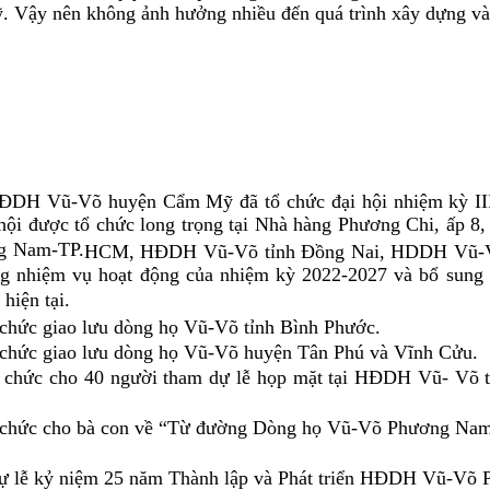
Vậy nên không ảnh hưởng nhiều đến quá trình xây dựng và
ĐDH Vũ-Võ huyện Cẩm Mỹ đã tổ chức đại hội nhiệm kỳ III
i được tổ chức long trọng tại Nhà hàng Phương Chi, ấp 8,
g Nam-TP.
HCM
, HĐDH Vũ-Võ tỉnh Đồng Nai, HDDH Vũ-Võ 
g nhiệm vụ hoạt động của nhiệm kỳ 2022-2027 và bổ sung 
hiện tại.
 chức giao lưu dòng họ Vũ-Võ tỉnh Bình Phước.
 chức giao lưu dòng họ Vũ-Võ huyện Tân Phú và Vĩnh Cửu.
 chức cho 40 người tham dự lễ họp mặt tại HĐDH Vũ- Võ t
ổ chức cho bà con về “Từ đường Dòng họ Vũ-Võ Phương Nam
dự lễ kỷ niệm 25 năm Thành lập và Phát triển HĐDH Vũ-Võ