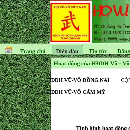
Trang chủ
Diễn đàn
Tin tức
Đăng
Hoạt động của HĐDH Vũ - Võ
HĐDH VŨ-VÕ ĐỒNG NAI
CỘNG
HĐDH VŨ-VÕ CẨM MỸ
ĐỘC
Tình hình hoạt động của 