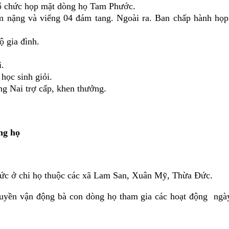
ổ chức họp mặt dòng họ Tam Phước.
 nặng và viếng 04 đám tang. Ngoài ra. Ban chấp hành họp x
ộ gia đình.
i.
học sinh giỏi.
 Nai trợ cấp, khen thưởng.
ng họ
 ở chi họ thuộc các xã Lam San, Xuân Mỹ, Thừa Đức.
n vận động bà con dòng họ tham gia các hoạt động ngày