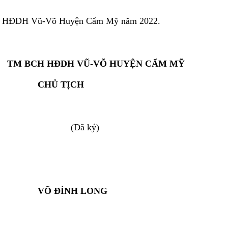
ủa HĐDH Vũ-Võ Huyện Cẩm Mỹ năm 2022.
DH VŨ-VÕ
H
UYỆN CẨM MỸ
ỊCH
ký)
H LONG