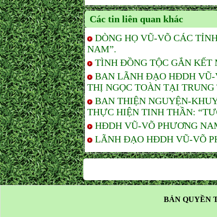
Các tin liên quan khác
DÒNG HỌ VŨ-VÕ CÁC TỈN
NAM”.
TÌNH ĐỒNG TỘC GẮN KẾT 
BAN LÃNH ĐẠO HĐDH VŨ-V
THỊ NGỌC TOÀN TẠI TRUNG
BAN THIỆN NGUYỆN-KHUY
THỰC HIỆN TINH THẦN: “TƯ
HĐDH VŨ-VÕ PHƯƠNG NAM-
LÃNH ĐẠO HĐDH VŨ-VÕ PH
BẢN QUYỀN T