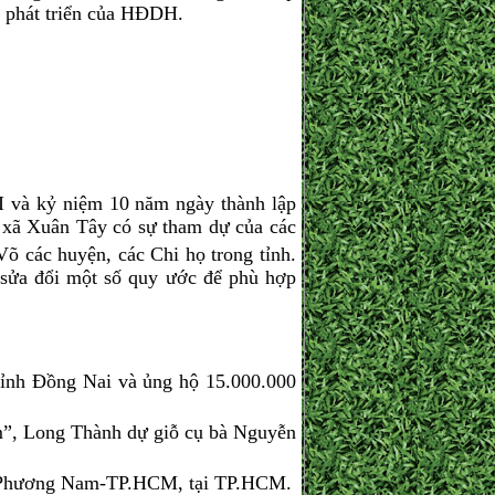
 phát triển của HĐDH.
 và kỷ niệm 10 năm ngày thành lập
 xã Xuân Tây có sự tham dự của các
các huyện, các Chi họ trong tỉnh.
sửa đổi một số quy ước để phù hợp
ỉnh Đồng Nai và ủng hộ 15.000.000
”, Long Thành dự giỗ cụ bà Nguyễn
 Phương Nam-TP.
HCM
, tại TP.HCM.