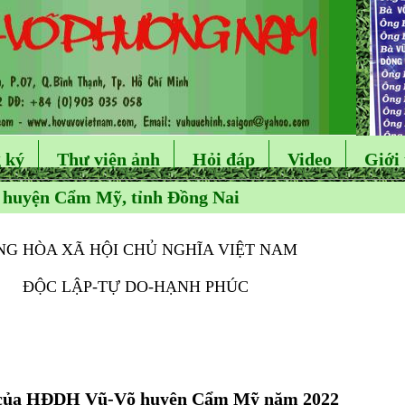
 ký
Thư viện ảnh
Hỏi đáp
Video
Giới 
 huyện Cẩm Mỹ, tỉnh Đồng Nai
 HÒA XÃ HỘI CHỦ NGHĨA VIỆT NAM
 LẬP-TỰ DO-HẠNH PHÚC
HĐDH Vũ-Võ huyện Cẩm Mỹ năm 2022