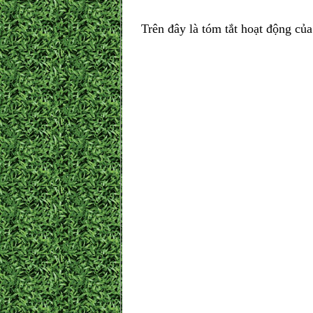
Trên đây là tóm tắt hoạt động c
TM BCH HĐ
CHỦ T
(Đã 
VÕ ĐÌN