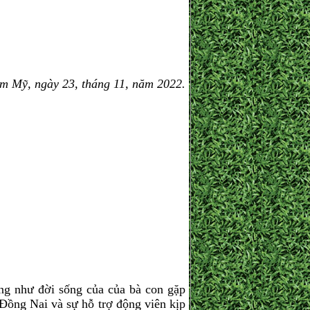
m Mỹ, ngày 23, tháng 11, năm 2022.
g như đời sống của của bà con gặp
ồng Nai và sự hỗ trợ động viên kịp