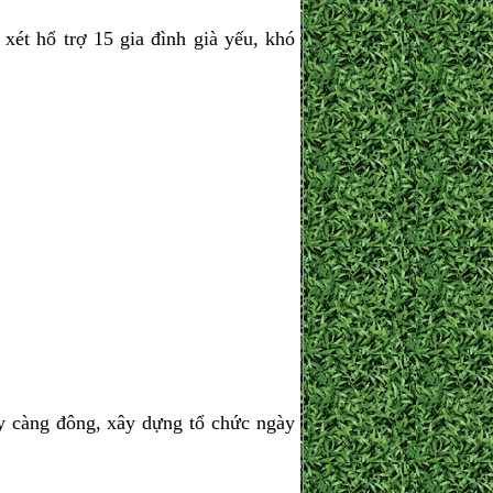
ét hổ trợ 15 gia đình già yếu, khó
 càng đông, xây dựng tổ chức ngày