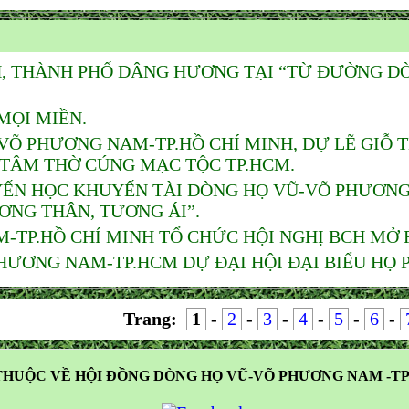
H, THÀNH PHỐ DÂNG HƯƠNG TẠI “TỪ ĐƯỜNG D
MỌI MIỀN.
Õ PHƯƠNG NAM-TP.HỒ CHÍ MINH, DỰ LẼ GIỖ 
 TÂM THỜ CÚNG MẠC TỘC TP.HCM.
ẾN HỌC KHUYẾN TÀI DÒNG HỌ VŨ-VÕ PHƯƠNG 
ƠNG THÂN, TƯƠNG ÁI”.
TP.HỒ CHÍ MINH TỔ CHỨC HỘI NGHỊ BCH MỞ R
ƯƠNG NAM-TP.HCM DỰ ĐẠI HỘI ĐẠI BIỂU HỌ PH
Trang:
1
-
2
-
3
-
4
-
5
-
6
-
HUỘC VỀ HỘI ĐỒNG DÒNG HỌ VŨ-VÕ PHƯƠNG NAM -TP