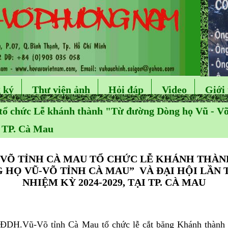
 ký
Thư viện ảnh
Hỏi đáp
Video
Giới 
tổ chức Lễ khánh thành "Từ đường Dòng họ Vũ - Võ
i TP. Cà Mau
VÕ TỈNH CÀ MAU TỔ CHỨC LỄ KHÁNH THÀ
 HỌ VŨ-VÕ TỈNH CÀ MAU” VÀ ĐẠI HỘI LẦN T
NHIỆM KỲ 2024-2029, TẠI TP. CÀ MAU
.Vũ-Võ tỉnh Cà Mau tổ chức lễ cắt băng Khánh thành 