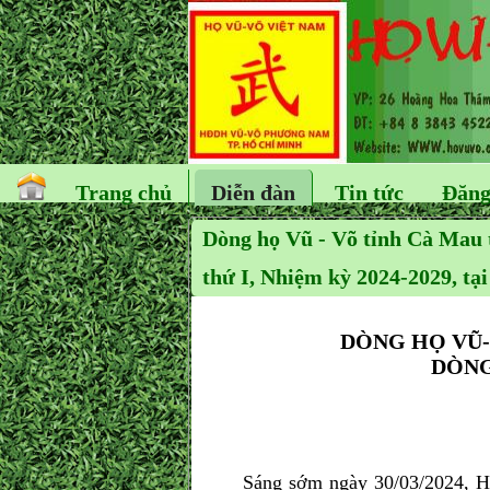
Trang chủ
Diễn đàn
Tin tức
Đăng
Dòng họ Vũ - Võ tỉnh Cà Mau 
thứ I, Nhiệm kỳ 2024-2029, tạ
DÒNG HỌ VŨ-
DÒNG
Sáng sớm ngày 30/03/2024, HĐDH