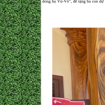
dòng họ Vũ-Võ”, để tặng bà con dự Đ