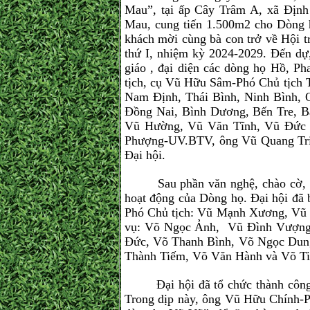
Mau”, tại ấp Cây Trâm A, xã Địn
Mau, cung tiến 1.500m2 cho Dòng họ
khách mời cùng bà con trở về Hội 
thứ I, nhiệm kỳ 2024-2029. Đến dự,
giáo , đại diện các dòng họ Hồ,
tịch, cụ Vũ Hữu Sâm-Phó Chủ tịch 
Nam Định, Thái Bình, Ninh Bình,
Đồng Nai, Bình Dương, Bến Tre,
Vũ Hường, Vũ Văn Tĩnh, Vũ Đức 
Phượng-UV.BTV, ông Vũ Quang Triệ
Đại hội.
Sau phần văn nghệ, chào cờ, giới 
hoạt động của Dòng họ. Đại hội đã
Phó Chủ tịch: Vũ Mạnh Xương, Vũ
vụ: Võ Ngọc Ảnh, Vũ Đình Vượng,
Đức, Võ Thanh Bình, Võ Ngọc Dung
Thành Tiếm, Võ Văn Hành và Võ Ti
Đại hội đã tổ chức thành công tốt
Trong dịp này, ông Vũ Hữu Chính-