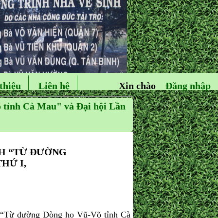
thiệu
Liên hệ
Xin chào
Đăng nhập
 tỉnh Cà Mau" và Đại hội Lần
NH “TỪ ĐƯỜNG
HỨ I,
“Từ đường Dòng họ Vũ-Võ tỉnh Cà