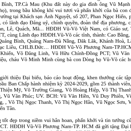
h Bình, TP.Cà Mau (Khu đất này do gia đình ông Vũ M
), trong bầu không khí vui tươi và phấn khởi của bà con đồ
trường tại Khách sạn Ánh Nguyệt, số 207, Phan Ngọc Hiển, 
 có lãnh đạo Đảng uỷ, chính quyền, đoàn thể địa phương, c
 Phan, Lê, Quách, Mã... HĐDH Vũ-Võ Việt Nam, có Giáo 
TT, cùng Lãnh đạo HĐDH.Vũ-Võ các tỉnh, thành: Cao Bằng,
 Quảng Bình, Quảng Nam-Đà Nẵng, Dăk Lăk, Khánh Hoà, L
 Bạc Liêu, CHLB.Đức… HĐDH Vũ-Võ Phương Nam-TP.HCM,
Khiển, Võ Đăng Linh, Vũ Hữu Chính-Đồng PCT; Vũ Văn
u, cháu Võ Minh Minh cùng bà con Dòng họ Vũ-Võ các hu
thiệu Đại biểu, báo cáo hoạt động, khen thưởng các tập 
 bầu Ban Chấp hành nhiệm kỳ 2024-2029, gồm 25 thành viên
 Thiện Mỹ, Võ Trường Giang, Võ Hoàng Hiệp, Võ Thị Tha
 Vũ Văn Phúc; UV. BCH: Vũ Văn Hiền, Vũ Duy Phiên, V
, , Võ Thị Ngọc Thanh, Võ Thị Ngọc Hân, Vũ Ngọc Sơn, 
ến Tân.
 đẹp trong niềm vui hân hoan, phấn khởi và tin tưởng củ
PCT. HĐDH Vũ-Võ Phương Nam-TP. HCM đã gửi tặng Đại hộ