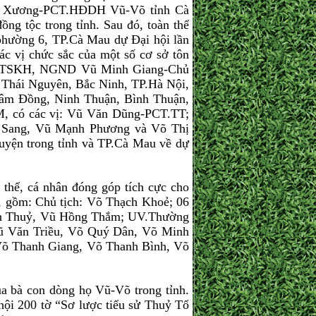
ạnh Xương-PCT.HĐDH Vũ-Võ tỉnh Cà
ng tộc trong tỉnh. Sau đó, toàn thể
phường 6, TP.Cà Mau dự Đại hội lần
ác vị chức sắc của một số cơ sở tôn
sư, TSKH, NGND Vũ Minh Giang-Chủ
 Thái Nguyên, Bắc Ninh, TP.Hà Nội,
âm Đồng, Ninh Thuận, Bình Thuận,
 có các vị: Vũ Văn Dũng-PCT.TT;
 Sang, Vũ Mạnh Phương và Võ Thị
yện trong tỉnh và TP.Cà Mau về dự
thể, cá nhân đóng góp tích cực cho
, gồm: Chủ tịch: Võ Thạch Khoẻ; 06
nh Thuỷ, Vũ Hồng Thắm; UV.Thường
ũ Văn Triều, Võ Quý Dân, Võ Minh
Võ Thanh Giang, Võ Thanh Bình, Võ
a bà con dòng họ Vũ-Võ trong tỉnh.
i 200 tờ “Sơ lược tiểu sử Thuỷ Tổ