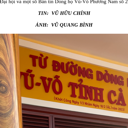
ại hội và một số Bản tin Dòng họ Vũ-Võ Phương Nam số 2
TIN: VŨ HỮU CHÍNH
ẢNH: VŨ QUANG BÌNH