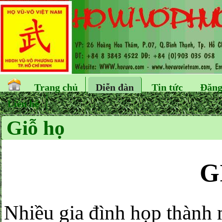
Trang chủ
Diễn đàn
Tin tức
Đăng
Liên hệ
Giỗ họ
G
Nhiều gia đình họp thành