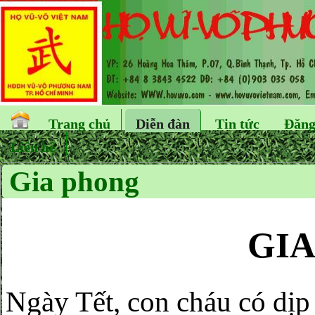
Trang chủ
Diễn đàn
Tin tức
Đăng
Liên hệ
Gia phong
GI
Ngày Tết, con cháu có dịp