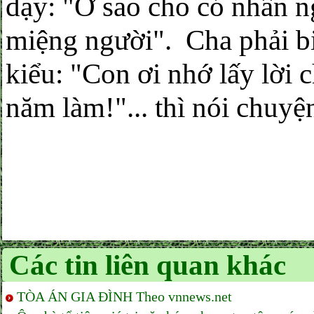
dạy: "Ở sao cho có nhân n
miệng người". Cha phải bi
kiểu: "Con ơi nhớ lấy lời
năm làm!"... thì nói chuyệ
Các tin liên quan khác
TÒA ÁN GIA ĐÌNH Theo vnnews.net