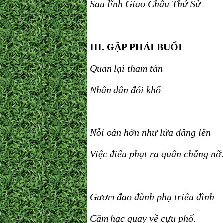
Sau lĩnh Giao Châu Thứ Sử
III. GẶP PHẢI BUỔI
Quan lại tham tàn
Nhân dân đói khổ
Nỗi oán hờn như lửa dâng lên
Việc điếu phạt ra quân chẳng nỡ
Gươm đao đành phụ triều đình
Câm hạc quay về cựu phố.