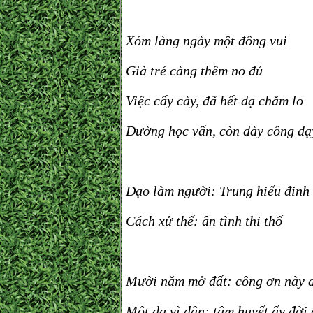
Xóm làng ngày một đông vui
Già trẻ càng thêm no đủ
Việc cấy cày, đã hết dạ chăm lo
Đường học vấn, còn dày công dạ
Đạo làm người: Trung hiếu đinh
Cách xử thế: ân tình thi thố
Mười năm mở đất: công ơn này a
Một dạ vì dân: tâm huyết ấy đời 