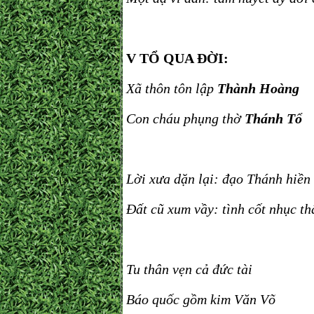
V TỔ QUA ĐỜI:
Xã thôn tôn lập
Thành Hoàng
Con cháu phụng thờ
Thánh Tổ
Lời xưa dặn lại: đạo Thánh hiền 
Đất cũ xum vầy: tình cốt nhục t
Tu thân vẹn cả đức tài
Báo quốc gồm kim Văn Võ