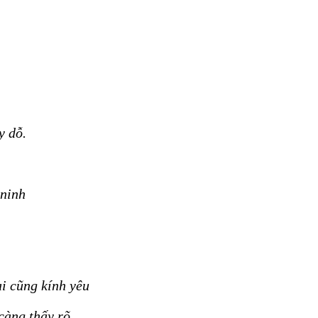
y dỗ.
 ninh
i cũng kính yêu
càng thấy rõ