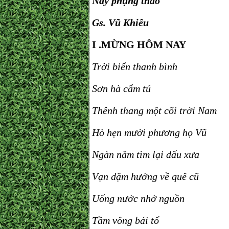
Nay phụng thảo
Gs. Vũ Khiêu
I .MỪNG HÔM NAY
Trời biển thanh bình
Sơn hà cẩm tú
Thênh thang một cõi trời Nam
Hò hẹn mười phương họ Vũ
Ngàn năm tìm lại dấu xưa
Vạn dặm hướng về quê cũ
Uống nước nhớ nguồn
Tầm vông bái tổ