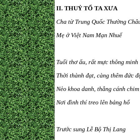
II. THUỶ TỔ TA XƯA
Cha từ Trung Quốc Thường Châ
Mẹ ở Việt Nam Mạn Nhuế
Tuổi thơ ấu, rất mực thông minh
Thời thành đạt, càng thêm đức đ
Nẻo khoa danh, thẳng cánh chim
Nơi đình thí treo lên bảng hổ
Trước sung Lễ Bộ Thị Lang