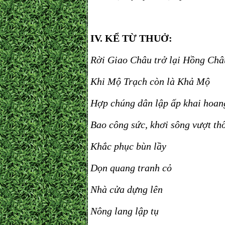
IV. KỂ TỪ THUỞ:
Rời Giao Châu trở lại Hồng Châ
Khi Mộ Trạch còn là Khả Mộ
Hợp chúng dân lập ấp khai hoan
Bao công sức, khơi sông vượt th
Khắc phục bùn lầy
Dọn quang tranh cỏ
Nhà cửa dựng lên
Nông lang lập tụ