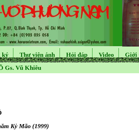
 ký
Thư viện ảnh
Hỏi đáp
Video
Giới 
 Gs. Vũ Khiêu
Õ
 năm Kỷ Mão (1999)