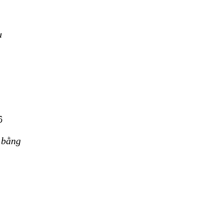
u
ộ
 bằng