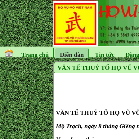
Trang chủ
Diễn đàn
Tin tức
Đăng
VĂN TẾ THUỶ TỔ HỌ VŨ VÕ
VĂN TẾ THUỶ TỔ HỌ VŨ V
Mộ Trạch, ngày 8 tháng Giêng