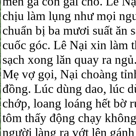
mến gả con gái cho. Lê Nạ
chịu làm lụng như mọi ng
chuẩn bị ba mươi suất ăn 
cuốc góc. Lê Nại xin làm 
sạch xong lăn quay ra ngủ
Mẹ vợ gọi, Nại choàng tỉnh
đồng. Lúc dùng dao, lúc 
chớp, loang loáng hết bờ 
tôm thấy động chạy không 
người làng ra vớt lên gán