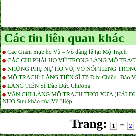
Các tin liên quan khác
Các Giám mục họ Vũ – Võ dâng lễ tại Mộ Trạch
CÁC CHI PHÁI HỌ VŨ TRONG LÀNG MỘ TRẠCH 
NHỮNG PHỤ NỰ HỌ VŨ, VÕ NỔI TIẾNG TRONG S
MỘ TRẠCH: LÀNG TIẾN SĨ Tô Đức Chiêu -Báo V
LÀNG TIẾN SĨ Đào Đức Chương
VĂN CHỈ LÀNG MỘ TRẠCH THỜI XƯA (HẢI D
NHO Sưu khảo của Vũ Hiệp
Trang:
-
1
2