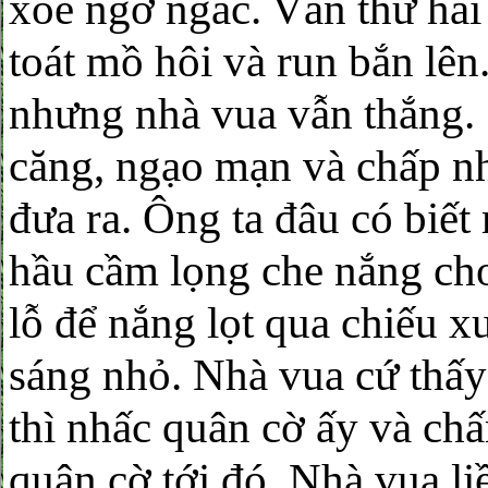
xoe ngơ ngác. Ván thứ hai 
toát mồ hôi và run bắn lên
nhưng nhà vua vẫn thắng. 
căng, ngạo mạn và chấp nh
đưa ra. Ông ta đâu có biết
hầu cầm lọng che nắng cho
lỗ để nắng lọt qua chiếu 
sáng nhỏ. Nhà vua cứ thấ
thì nhấc quân cờ ấy và chấ
quân cờ tới đó. Nhà vua li