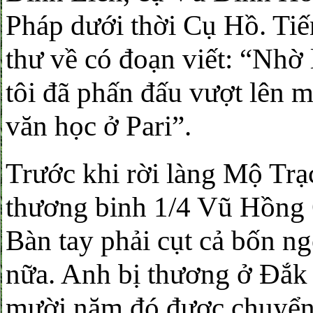
Pháp dưới thời Cụ Hồ. Ti
thư về có đoạn viết: “Nhờ
tôi đã phấn đấu vượt lên m
văn học ở Pari”.
Trước khi rời làng Mộ Trạ
thương binh 1/4 Vũ Hồng Q
Bàn tay phải cụt cả bốn n
nữa. Anh bị thương ở Đắk
mười năm đó được chuyển 