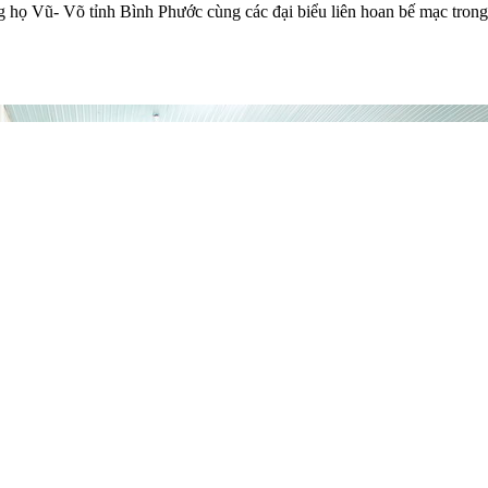
ng họ Vũ- Võ tỉnh Bình Phước cùng các đại biểu liên hoan bế mạc tron
TIN VÀ ẢNH