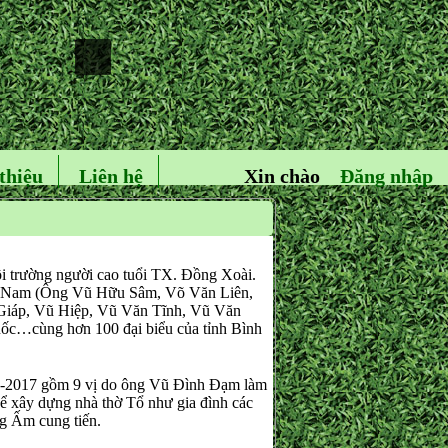
thiệu
Liên hệ
Xin chào
Đăng nhập
i trường người cao tuổi TX. Đồng Xoài.
ệt Nam (Ông Vũ Hữu Sâm, Võ Văn Liên,
áp, Vũ Hiệp, Vũ Văn Tĩnh, Vũ Văn
c…cùng hơn 100 đại biểu của tỉnh Bình
2 -2017 gồm 9 vị do ông Vũ Đình Đạm làm
để xây dựng nhà thờ Tổ như gia đình các
g Ấm cung tiến.