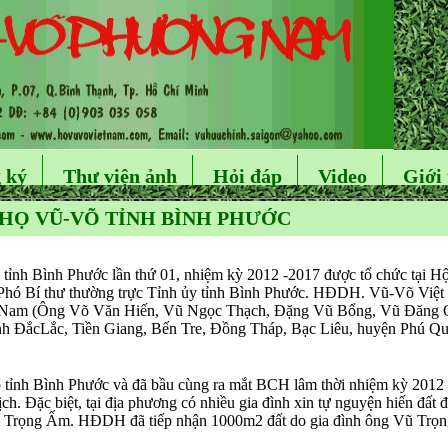
 ký
Thư viện ảnh
Hỏi đáp
Video
Giới 
 HỌ VŨ-VÕ TỈNH BÌNH PHƯỚC
nh Bình Phước lần thứ 01, nhiệm kỳ 2012 -2017 được tổ chức tại Hộ
 Phó Bí thư thường trực Tỉnh ủy tỉnh Bình Phước. HĐDH. Vũ-Võ Vi
am (Ông Võ Văn Hiến, Vũ Ngọc Thạch, Đặng Vũ Bổng, Vũ Đăng Gi
 ĐắcLắc, Tiền Giang, Bến Tre, Đồng Tháp, Bạc Liêu, huyện Phú Quố
họ tỉnh Bình Phước và đã bầu cùng ra mắt BCH lâm thời nhiệm kỳ 201
h. Đặc biệt, tại địa phương có nhiều gia đình xin tự nguyện hiến đất 
Trọng Ấm. HĐDH đã tiếp nhận 1000m2 đất do gia đình ông Vũ Trọn