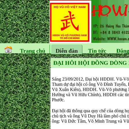
Trang chủ
Diễn đàn
Tin tức
Đăng
ĐẠI HÔI HỘI ĐỒNG DÒNG
Sáng 23/09/2012, Đại hội HĐDH. Vũ-Võ tỉ
Tham dự đại hội có ông Võ Đình Tuyến,
Vũ Xuân Kiên), HĐDH. Vũ-Võ phương N
Hường và Vũ Hữu Chính), HĐDH các tỉnh
Phước.
Đại hội đã thông qua quy chế của dòng 
chủ tịch và ông Vũ Duy Hà làm phó chủ tịc
ông: Vũ Đức Tâm, Võ Minh Trung và Vũ 