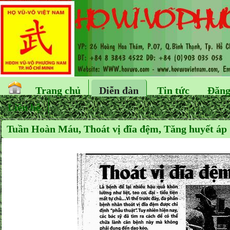
Trang chủ
Diễn đàn
Tin tức
Đăng
Liên hệ
Tuần Hoàn Máu, Thoát vị đĩa đệm, Tăng huyết áp