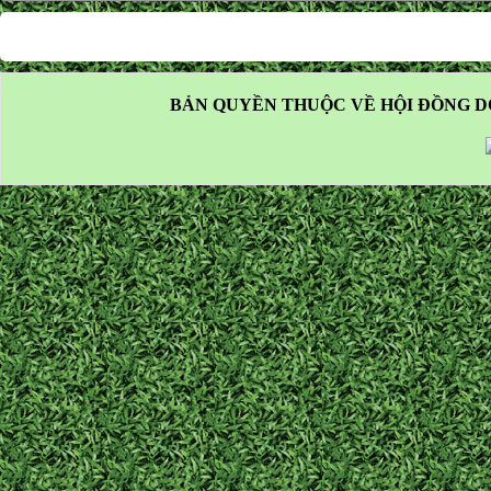
BẢN QUYỀN THUỘC VỀ HỘI ĐỒNG D