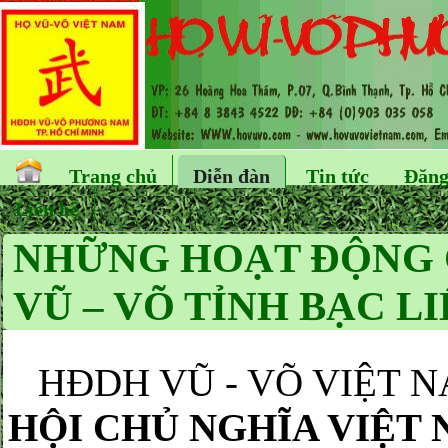
Trang chủ
Diễn đàn
Tin tức
Đăng
Liên hệ
NHỮNG HOẠT ĐỘNG 
VŨ – VÕ TỈNH BẠC LI
HĐDH VŨ - VÕ 
HỘI CHỦ NGHĨA VIỆT