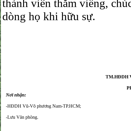
thành viên thăm viếng, chú
dòng họ khi hữu sự.
TM.HĐDH 
P
Nơi nhận:
-HĐDH Vũ-Võ phương Nam-TP.HCM;
-Lưu Văn phòng.