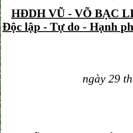
HĐDH VŨ - VÕ BẠC L
Độc lập - Tự do - Hạnh p
ngày 29 t