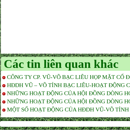
Các tin liên quan khác
CÔNG TY CP. VŨ-VÕ BẠC LIÊU HỌP MẶT CỔ 
HĐDH VŨ – VÕ TỈNH BẠC LIÊU-HOẠT ĐỘNG CỦ
NHỮNG HOẠT ĐỘNG CỦA HỘI ĐỒNG DÒNG HỌ 
NHỮNG HOẠT ĐỘNG CỦA HỘI ĐỒNG DÒNG HỌ 
MỘT SỐ HOẠT ĐỘNG CỦA HĐDH VŨ-VÕ TỈNH 