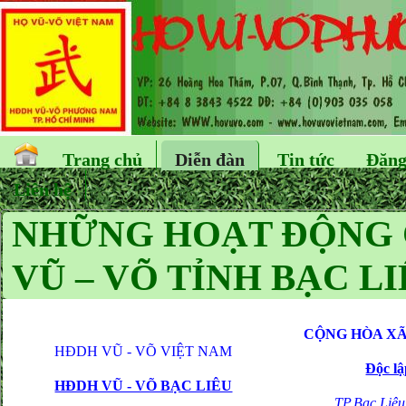
Trang chủ
Diễn đàn
Tin tức
Đăng
Liên hệ
NHỮNG HOẠT ĐỘNG 
VŨ – VÕ TỈNH BẠC LI
CỘNG HÒA XÃ
HĐDH VŨ - VÕ VIỆT NAM
Độc lậ
HĐDH VŨ - VÕ BẠC LIÊU
TP.Bạc Liêu