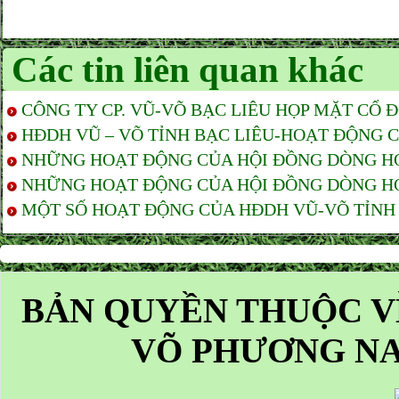
Các tin liên quan khác
CÔNG TY CP. VŨ-VÕ BẠC LIÊU HỌP MẶT CỔ 
HĐDH VŨ – VÕ TỈNH BẠC LIÊU-HOẠT ĐỘNG CỦ
NHỮNG HOẠT ĐỘNG CỦA HỘI ĐỒNG DÒNG HỌ 
NHỮNG HOẠT ĐỘNG CỦA HỘI ĐỒNG DÒNG HỌ 
MỘT SỐ HOẠT ĐỘNG CỦA HĐDH VŨ-VÕ TỈNH 
BẢN QUYỀN THUỘC V
VÕ PHƯƠNG NA