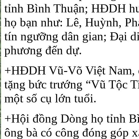
tỉnh Bình Thuận; HĐDH h
họ bạn như: Lê, Huỳnh, Ph
tín ngưỡng dân gian; Đại 
phương đến dự.
+HĐDH Vũ-Võ Việt Nam, đ
tặng bức trướng “Vũ Tộc 
một số cụ lớn tuổi.
+Hội đồng Dòng họ tỉnh B
ông bà có công đóng góp 