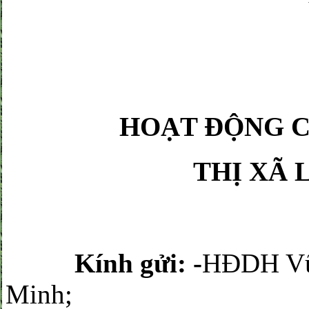
HOẠT ĐỘNG C
THỊ XÃ L
Kính gửi: -
HĐDH Vũ
Minh;