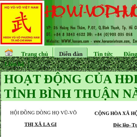
Trang chủ
Diễn đàn
Tin tức
Đăng
Liên hệ
HOẠT ĐỘNG CỦA HĐD
TỈNH BÌNH THUẬN NĂ
HỘI ĐỒNG DÒNG HỌ VŨ-VÕ
CỘNG HÒA XÃ HỘ
THỊ XÃ LA GI
Độc lập- T
La Gi