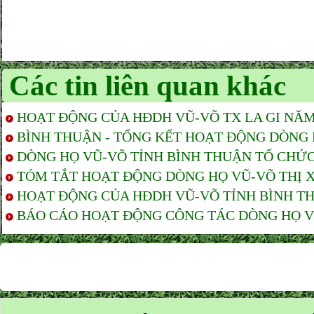
Các tin liên quan khác
HOẠT ĐỘNG CỦA HĐDH VŨ-VÕ TX LA GI NĂM
BÌNH THUẬN - TỔNG KẾT HOẠT ĐỘNG DÒNG
DÒNG HỌ VŨ-VÕ TỈNH BÌNH THUẬN TỔ CHỨC Đ
TÓM TẮT HOẠT ĐỘNG DÒNG HỌ VŨ-VÕ THỊ XÃ 
HOẠT ĐỘNG CỦA HĐDH VŨ-VÕ TỈNH BÌNH THU
BÁO CÁO HOẠT ĐỘNG CÔNG TÁC DÒNG HỌ VŨ-