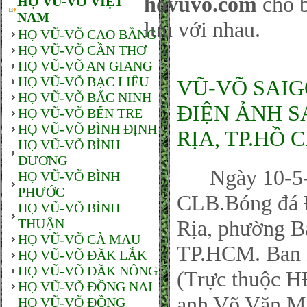
hovuvo.com
cho b
HỌ VŨ-VÕ VIỆT
NAM
lưu với nhau.
HỌ VŨ-VÕ CAO BẰNG
HỌ VŨ-VÕ CẦN THƠ
HỌ VŨ-VÕ AN GIANG
HỌ VŨ-VÕ BẠC LIÊU
VŨ-VÕ SAIG
HỌ VŨ-VÕ BẮC NINH
ĐIỆN ẢNH S
HỌ VŨ-VÕ BẾN TRE
HỌ VŨ-VÕ BÌNH ĐỊNH
RỊA, TP.HỒ 
HỌ VŨ-VÕ BÌNH
DƯƠNG
Ngày 10-5-20
HỌ VŨ-VÕ BÌNH
PHƯỚC
CLB.Bóng đá Đ
HỌ VŨ-VÕ BÌNH
THUẬN
Rịa, phường B
HỌ VŨ-VÕ CÀ MAU
TP.HCM. Ban 
HỌ VŨ-VÕ ĐĂK LẮK
HỌ VŨ-VÕ ĐĂK NÔNG
(Trực thuộc 
HỌ VŨ-VÕ ĐỒNG NAI
anh Võ Văn Mi
HỌ VŨ-VÕ ĐỒNG