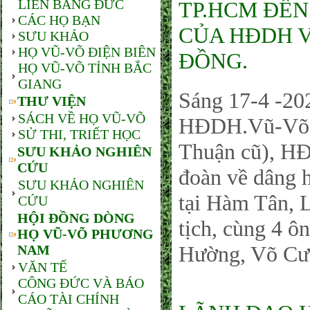
LIÊN BANG ĐỨC
TP.HCM ĐẾN
CÁC HỌ BẠN
CỦA HĐDH V
SƯU KHẢO
HỌ VŨ-VÕ ĐIỆN BIÊN
ĐỒNG.
HỌ VŨ-VÕ TỈNH BẮC
GIANG
Sáng 17-4 -202
THƯ VIỆN
SÁCH VỀ HỌ VŨ-VÕ
HĐDH.Vũ-Võ H
SỬ THI, TRIẾT HỌC
Thuận cũ), 
SƯU KHẢO NGHIÊN
CỨU
đoàn về dâng 
SƯU KHẢO NGHIÊN
tại Hàm Tân, 
CỨU
HỘI ĐỒNG DÒNG
tịch, cùng 4 
HỌ VŨ-VÕ PHƯƠNG
Hường, Võ Cư
NAM
VĂN TẾ
CÔNG ĐỨC VÀ BÁO
CÁO TÀI CHÍNH