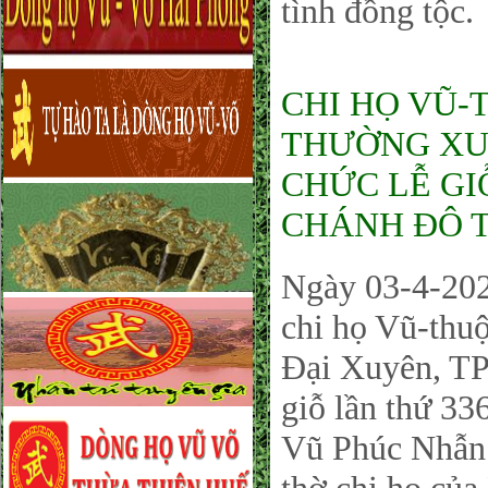
tình đồng tộc.
CHI HỌ VŨ-
THƯỜNG XUY
CHỨC LỄ GI
CHÁNH ĐÔ T
Ngày 03-4-202
chi họ Vũ-thu
Đại Xuyên, TP
giỗ lần thứ 3
Vũ Phúc Nhẫn 