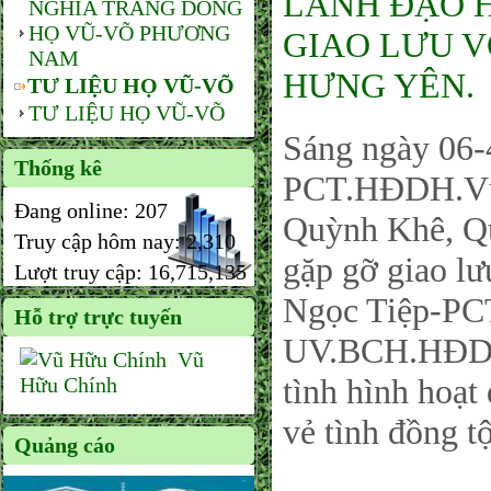
LÃNH ĐẠO 
NGHĨA TRANG DÒNG
HỌ VŨ-VÕ PHƯƠNG
GIAO LƯU V
NAM
HƯNG YÊN.
TƯ LIỆU HỌ VŨ-VÕ
TƯ LIỆU HỌ VŨ-VÕ
Sáng ngày 06-
Thống kê
PCT.HĐDH.Vũ
Đang online:
207
Quỳnh Khê, Qu
Truy cập hôm nay:
2,310
gặp gỡ giao l
Lượt truy cập:
16,715,135
Ngọc Tiệp-PC
Hỗ trợ trực tuyến
UV.BCH.HĐDH.
Vũ
tình hình hoạt
Hữu Chính
vẻ tình đồng tộ
Quảng cáo