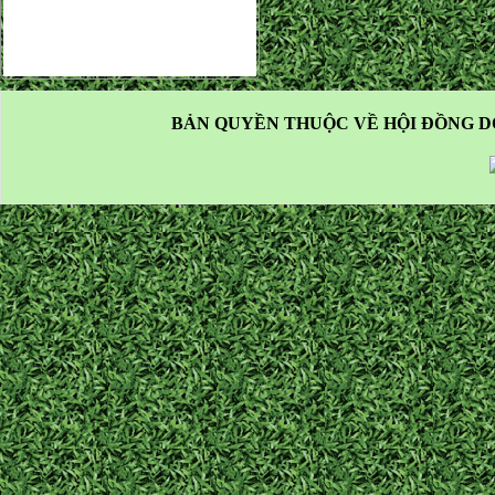
BẢN QUYỀN THUỘC VỀ HỘI ĐỒNG D