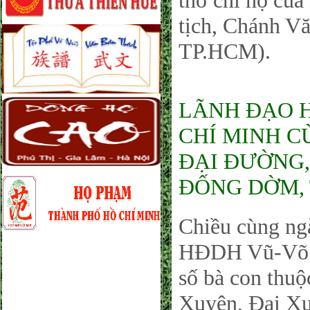
thờ chi họ củ
tịch, Chánh 
TP.HCM).
LÃNH ĐẠO 
CHÍ MINH C
ĐẠI ĐƯỜNG,
ĐỐNG DỜM, 
Chiều cùng ng
HĐDH Vũ-Võ P
số bà con thu
Xuyên, Đại Xu