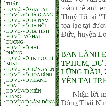
THÁP
toàn thể anh 
HỌ VŨ-VÕ GIA LAI
HỌ VŨ-VÕ HÀ GIANG
Thuỷ Tổ tại 
HỌ VŨ-VÕ HÀ NAM
tọa lạc tại đư
HỌ VŨ-VÕ HÀ NỘI
HỌ VŨ-VÕ HÀ TĨNH
Đức, huyện Lo
HỌ VŨ--VÕ HẢI
DƯƠNG
HỌ VŨ-VÕ HẢI
BAN LÃNH 
PHÒNG
HỌ VŨ-VÕ TP. HỒ CHÍ
TP.HCM, DỰ
MINH
HỌ VŨ-VÕ HƯNG YÊN
LŨNG ĐẦU, 
HỌ VŨ-VÕ HÒA BÌNH
YÊN TẠI TP.
HỌ VŨ-VÕ KHÁNH
HÒA
HỌ VŨ-VÕ KIÊN
Nhận lời mời
GIANG
Đông Thái Nin
HỌ VŨ-VÕ LÂM ĐỒNG