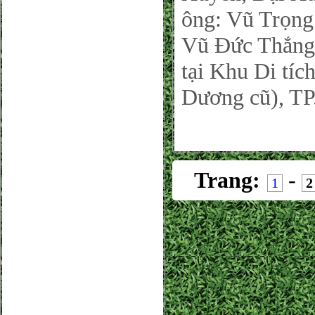
ông: Vũ Trọng
Vũ Đức Thắng 
tại Khu Di tí
Dương cũ), TP
Trang:
-
1
2