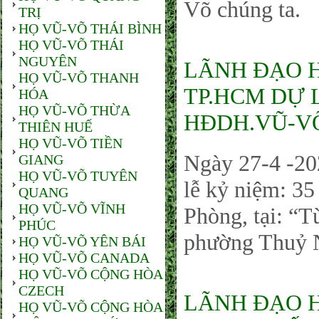
Võ chúng ta.
TRỊ
HỌ VŨ-VÕ THÁI BÌNH
HỌ VŨ-VÕ THÁI
NGUYÊN
LÃNH ĐẠO 
HỌ VŨ-VÕ THANH
TP.HCM DỰ 
HÓA
HỌ VŨ-VÕ THỪA
HĐDH.VŨ-VÕ
THIÊN HUẾ
HỌ VŨ-VÕ TIỀN
Ngày 27-4 -20
GIANG
HỌ VŨ-VÕ TUYÊN
lễ kỷ niệm: 3
QUANG
HỌ VŨ-VÕ VĨNH
Phòng, tại: “
PHÚC
phường Thuỷ 
HỌ VŨ-VÕ YÊN BÁI
HỌ VŨ-VÕ CANADA
HỌ VŨ-VÕ CỘNG HÒA
CZECH
LÃNH ĐẠO 
HỌ VŨ-VÕ CỘNG HÒA