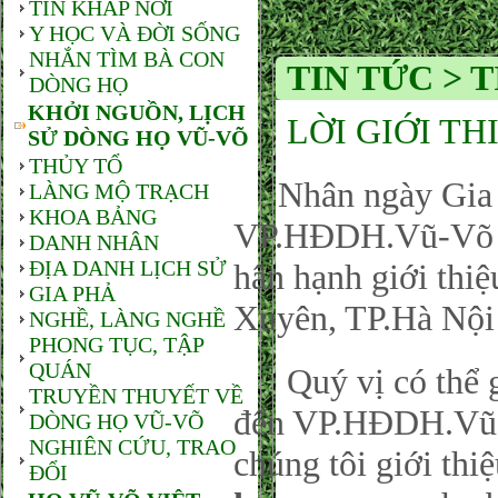
TIN KHẮP NƠI
Y HỌC VÀ ĐỜI SỐNG
NHẮN TÌM BÀ CON
TIN TỨC > 
DÒNG HỌ
KHỞI NGUỒN, LỊCH
LỜI GIỚI TH
SỬ DÒNG HỌ VŨ-VÕ
THỦY TỔ
Nhân ngày Gia đ
LÀNG MỘ TRẠCH
KHOA BẢNG
VP.HĐDH.Vũ-Võ P
DANH NHÂN
ĐỊA DANH LỊCH SỬ
hân hạnh giới thi
GIA PHẢ
Xuyên, TP.Hà Nội
NGHỀ, LÀNG NGHỀ
PHONG TỤC, TẬP
QUÁN
Quý vị có thể gử
TRUYỀN THUYẾT VỀ
đến VP.HĐDH.Vũ-
DÒNG HỌ VŨ-VÕ
NGHIÊN CỨU, TRAO
chúng tôi giới thi
ĐỔI