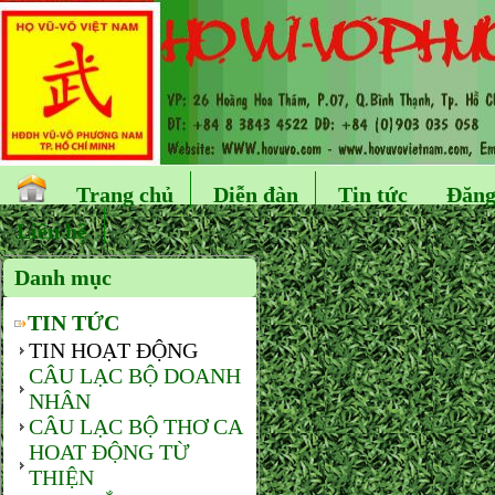
Trang chủ
Diễn đàn
Tin tức
Đăng
Liên hệ
Danh mục
TIN TỨC
TIN HOẠT ĐỘNG
CÂU LẠC BỘ DOANH
NHÂN
CÂU LẠC BỘ THƠ CA
HOAT ĐỘNG TỪ
THIỆN