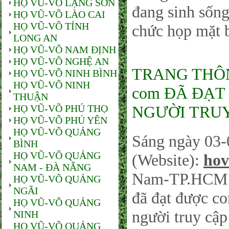
HỌ VŨ-VÕ LẠNG SƠN
đang sinh sống
HỌ VŨ-VÕ LÀO CAI
HỌ VŨ-VÕ TỈNH
chức họp mặt 
LONG AN
HỌ VŨ-VÕ NAM ĐỊNH
HỌ VŨ-VÕ NGHỆ AN
TRANG THÔNG
HỌ VŨ-VÕ NINH BÌNH
HỌ VŨ-VÕ NINH
com ĐÃ ĐẠT 
THUẬN
HỌ VŨ-VÕ PHÚ THỌ
NGƯỜI TRUY
HỌ VŨ-VÕ PHÚ YÊN
HỌ VŨ-VÕ QUẢNG
Sáng ngày 03-
BÌNH
HỌ VŨ-VÕ QUẢNG
(Website):
hov
NAM - ĐÀ NẴNG
Nam-TP.HCM sá
HỌ VŨ-VÕ QUẢNG
NGÃI
đã đạt được co
HỌ VŨ-VÕ QUẢNG
người truy cậ
NINH
HỌ VŨ-VÕ QUẢNG